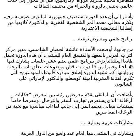
كتظاهرة محلية لتكريم الرواة الإماراتيين، قبل أن تتحول إلى حدث
عالمي يحتفي بالرواة والخبراء من مختلف الثقافات.
وأشار إلى أن هذه الدورة تستضيف جمهورية المالديف ضيف شرف،
وتكرم معالي محمد المر الشخصية الفخرية، والدكتورة كلاوديا من
إيطاليا الشخصية الاعتبارية.
….برنامج علمي ومعارض نوعية
من جانبها، أوضحت الأستاذة عائشة الحصان الشامسي، مدير مركز
التراث العربي بالمعهد والمنسق العام للملتقى، أن هذه الدورة تحمل
طابعاً استثنائياً يزخر ببرنامج علمي يضم عشر جلسات يشارك فيها
45 باحثاً وخبيراً من 15 دولة، تناقش موضوعات تتعلق بأدب الرحلة
ورواياتها. كما تشهد الدورة إطلاق مبادرة «الوفاء للمبدعين» التي
تكرم الفنانة المغربية أمينة كوسطو، والدكتور الإماراتي علي
الشالوبي.
وأضافت أن الملتقى يقدّم معرضين رئيسيين: معرض “حكايات
الرحّالة” الذي يستعرض تجارب السفر والترحال، ومعرضاً خاصاً
بمقتنيات معالي محمد المر، إلى جانب لقاءات مباشرة مع نخبة من
الرحّالة المعاصرين.
…. مشاركات عربية ودولية
ويشارك في الملتقى هذا العام عدد واسع من الدول العربية