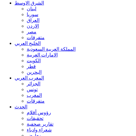
الشرق الاوسط
لبنان
سوريا
العراق
الاردن
مصر
متفرقات
الخليج العربي
المملكة العربية السعودية
الامارات العربية
الكويت
قطر
البحرين
المغرب العربي
الجزائر
تونس
المغرب
متفرقات
الحدث
رؤوس أقلام
تحقيقات
تقارير صحفية
شعراء وادباء
معارض