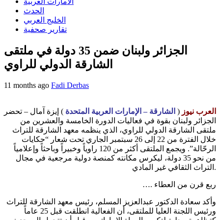
الامارات العربية
الحدث
الخليج العربي
تقارير صحفية
الجزائر ولبنان ضمن 35 دولة في ملتقى
الشارقة الدولي للراوي
11 months ago
Fadi Derbas
العرب نيوز
(
الشارقة – الإمارات العربية المتحدة
) إيزة آمال – تحضر
الجزائر ولبنان بقوة في فعاليات الدورة الخامسة والعشرين من
ملتقى الشارقة الدولي للراوي، الذي ينظمه معهد الشارقة للتراث
خلال الفترة من 22 إلى 26 سبتمبر الجاري تحت شعار “حكايات
الرحّالة”. ويجمع الملتقى أكثر من 120 راوياً وخبيراً وباحثاً وإعلامياً
من نحو 35 دولة، ليكرس مكانته كمنصة دولية مرجعية في مجال
التراث الثقافي غير المادي.
…. ربع قرن من العطاء
وأكد سعادة الدكتور عبدالعزيز المسلم، رئيس معهد الشارقة للتراث
ورئيس اللجنة العليا للملتقى، أن الفعالية انطلقت قبل 25 عاماً