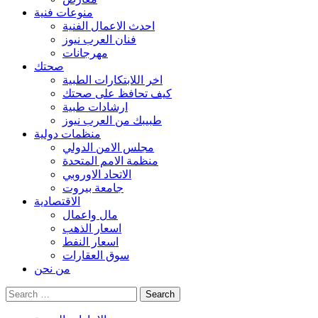
منوعات فنية
احدث الاعمال الفنية
فنان العرب نيوز
مهرجانات
صحتك
اخر اللابتكارات الطبية
كيف تحافظ على صحتك
ارشادات طبية
طبيبك من العرب نيوز
منظمات دولية
مجلس الامن الدولي
منظمة الامم المتحدة
الاتحاد الاوروبي
جامعة بيروت
الاقتصادية
مال واعمال
اسعار الذهب
اسعار النفط
سوق العقارات
من نحن
Search
for: