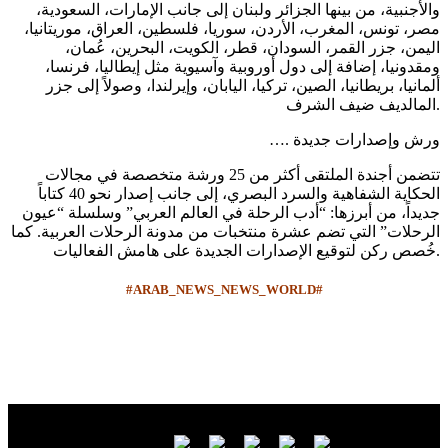
والأجنبية، من بينها الجزائر ولبنان إلى جانب الإمارات، السعودية،
مصر، تونس، المغرب، الأردن، سوريا، فلسطين، العراق، موريتانيا،
اليمن، جزر القمر، السودان، قطر، الكويت، البحرين، عُمان،
ومقدونيا، إضافة إلى دول أوروبية وآسيوية مثل إيطاليا، فرنسا،
ألمانيا، بريطانيا، الصين، تركيا، اليابان، وإيرلندا، وصولاً إلى جزر
المالديف ضيف الشرف.
…. ورش وإصدارات جديدة
تتضمن أجندة الملتقى أكثر من 25 ورشة متخصصة في مجالات
الحكاية الشفاهية والسرد البصري، إلى جانب إصدار نحو 40 كتاباً
جديداً، من أبرزها: “أدب الرحلة في العالم العربي” وسلسلة “عيون
الرحلات” التي تضم عشرة منتخبات من مدونة الرحلات العربية. كما
خُصص ركن لتوقيع الإصدارات الجديدة على هامش الفعاليات.
#ARAB_NEWS_NEWS_WORLD#