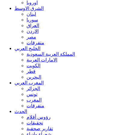
اوروبا
الشرق الاوسط
لبنان
سوريا
العراق
الاردن
مصر
متفرقات
الخليج العربي
المملكة العربية السعودية
الامارات العربية
الكويت
قطر
البحرين
المغرب العربي
الجزائر
تونس
المغرب
متفرقات
الحدث
رؤوس أقلام
تحقيقات
تقارير صحفية
شعراء وادباء