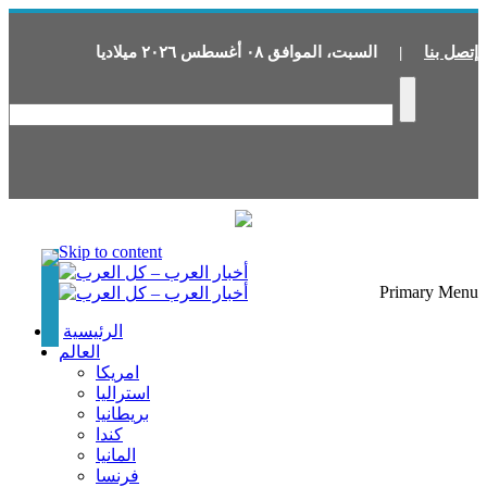
إتصل بنا
|
السبت
،
الموافق
٠٨
أغسطس
٢٠٢٦
ميلاديا
Skip to content
Primary Menu
الرئيسية
العالم
امريكا
استراليا
بريطانيا
كندا
المانيا
فرنسا