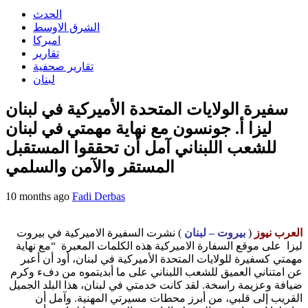
الحدث
الشرق الاوسط
اميركا
تقارير
تقارير صحفية
لبنان
سفيرة الولايات المتحدة الأميركية في لبنان
ليزا أ. جونسون مع نهاية مهمتي في لبنان
للشعب اللبناني آمل أن تحققوا المستقبل
المستقر والآمن والسلمي
10 months ago
Fadi Derbas
العرب نيوز
(
بيروت – لبنان
) نشرت السفيرة الاميركية في بيروت
ليزا على موقع السفارة الاميركية هذه الكلمات المعبرة “مع نهاية
مهمتي كسفيرة للولايات المتحدة الأميركية في لبنان، أود أن أعبر
عن امتناني العميق للشعب اللبناني على ما أبديتموه من دفء وكرم
ضيافة وعزيمة راسخة. لقد كانت خدمتي في لبنان، هذا البلد الجميل
القريب إلى قلبي، من أبرز محطات مسيرتي المهنية. وآمل أن