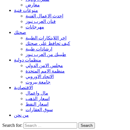
معارض
منوعات فنية
احدث الاعمال الفنية
فنان العرب نيوز
مهرجانات
صحتك
اخر اللابتكارات الطبية
كيف تحافظ على صحتك
ارشادات طبية
طبيبك من العرب نيوز
منظمات دولية
مجلس الامن الدولي
منظمة الامم المتحدة
الاتحاد الاوروبي
جامعة بيروت
الاقتصادية
مال واعمال
اسعار الذهب
اسعار النفط
سوق العقارات
من نحن
Search for: