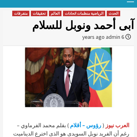
Menu
t
conten
الحدث
الرياضية منظمات اتحادات
العالم
تحقيقات
متفرقات
آبى أحمد ونوبل للسلام
admin
6 years ago
العرب نيوز
(
رؤوس – أقلام
) بقلم محمد الفرماوي –
رغم أن الفريد نوبل السويدى هو الذى اخترع الديناميت