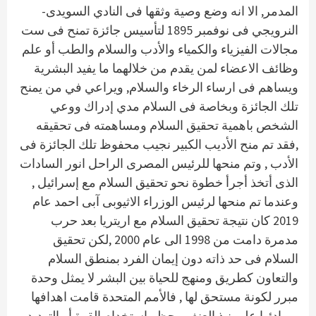
المدمر, الا انه وضع وصية وثقها فى النادي السويدى-
النرويجي فى نوفمبر 1895 لتأسيس جائزة تمنح فى ست
مجالات الفيزياء والكمياء والأدب والسلام والطب أو علم
وظائف الاعضاء لمن يقدم من خلالهما ما يفيد البشرية
ويساهم فى ارساء الرخاء والسلام, ويراعي في من يمنح
تلك الجائزة وبخاصة فى السلام مدي إدراك ووعي
الشخص باهمية تحقيق السلام ومساهمته فى تحقيقه
,فقد تم منح الأديب الكبير نجيب محفوظ تلك الجائزة فى
الأدب , وتم منحها للرئيس المصرى الراحل انور السادات
الذى أتخذ أجرأ خطوة نحو تحقيق السلام مع إسرائيل ,
وعندما تم منحها لرئيس الوزراء الاثيوبى آبى احمد عام
2019 كان نتيجة تحقيق السلام مع اريتريا بعد حرب
مدمرة دامت من 1998 الى عام 2000 ,لكن تحقيق
السلام فى حد ذاته دون إيمان الفرد بمنطق السلام
والتعاون كطريق ومنهج للحياة بين البشر لا يمثل وحدة
مبرر لكونة مستحق لها , فالأمم المتحدة قامت اهدافها
ومبادئها على نبذ العنف وحظر استخدام القوة أو التهديد