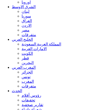
اوروبا
الشرق الاوسط
لبنان
سوريا
العراق
الاردن
مصر
متفرقات
الخليج العربي
المملكة العربية السعودية
الامارات العربية
الكويت
قطر
البحرين
المغرب العربي
الجزائر
تونس
المغرب
متفرقات
الحدث
رؤوس أقلام
تحقيقات
تقارير صحفية
شعراء وادباء