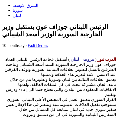
الشرق الاوسط
سوريا
لبنان
الرئيس اللبناني جوزاف عون يستقبل وزير
الخارجية السورية الوزير أسعد الشيباني
10 months ago
Fadi Derbas
العرب نيوز
(
بيروت – لبنان
) أستقبل فخامة الرئيس اللبناني العماد
جوزاف عون وزير الخارجية السورية السيد أسعد الشيباني وتباحث
الطرفين بالسبل لتطوير العلاقات اللبنانية السورية وتوقف الفرقين
عند الاسس االاتية لتعزيز هذه العلاقة وتمتينها
– تعميق العلاقات الثنائية بين لبنان وسوريا وتطويرها يتم من خلال
تأليف لجان مشتركة تبحث في كل الملفات العالقة، واهمها
الاتفاقيات المعقودة بين البلدين والتي تحتاج حتما الى إعادة ودرس
وتقييم
– القرار السوري بتعليق العمل في المجلس الأعلى اللبناني-السوري
يستوجب تفعيل العلاقات الديبلوماسية وننتظر في هذا الإطار تعيين
سفير سوري جديد في لبنان لمتابعة كل المسائل من خلال
السفارتين اللبنانية والسورية في كل من دمشق وبيروت