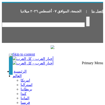
إتصل بنا
|
الجمعة
،
الموافق
٠٧
أغسطس
٢٠٢٦
ميلاديا
Skip to content
Primary Menu
الرئيسية
العالم
امريكا
استراليا
بريطانيا
كندا
المانيا
فرنسا