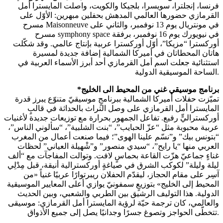
فرنسا، إنجلترا، سويسرا، بلجيكا والكويت، واصلت المايسترا أمل
القرمازي حضورها العالمي المدهش بحفلين مبهرين: الأوّل على
مسرح Maisonneuve في مونتريال يوم 13 نوفمبر، والثاني على
مسرح symphony space في نيويورك يوم 16 نوفمبر، برفقة
أوركسترا “مزيكا”، أوّل أوركسترا عربية بإنتاج عالمي. وقد شكّلت
هاتان المحطاتان في أميركا الشمالية إضافة جديدة لمسيرة
استثنائية جعلت اسم أمل القرمازي أحد أبرز الأسماء العربية في
الساحة الموسيقية الدولية.
*برنامج موسيقي غني من المحيط الى الخليج
تميّزت حفلات أميركا الشمالية ببرنامجٍ موسيقيّ متنوّع يبرز قدرة
المايسترا أمل القرمازي على وصل التراث بالحداثة في قالبٍ
أوركستراليٍّ رفيع. تفاعل الجمهور بحرارة مع توزيعات جديدة لأغنيات
عربية محبوبة مثل “عزّ الحبايب”، “بنت الشلبية”، “سألوني الناس”،
“بتونس بيك” و”نسّم علينا الهوى”؛ فيما صنعت أعمال من المغرب
العربي منها “يا رايح”، “سيدي منصور” و”شْهيلة العياني” لحظات
غناءٍ جماعيّ هزّت القاعة بحماسٍ لافت. وتوالت المفاجآت مع “ألف
ليلة وليلة” لكوكب الشرق في صياغةٍ أوركسترالية أنيقة، قبل مِدْلِي
آسِر على مقام الحجاز، ليقدّم الحفلان ريبرتوارًا عربيًا غنياً «من
المحيط إلى الخليج» بتوزيعٍ سمفونيّ يوازي أعلى المعايير الموسيقية
الدولية. هذا التوليف الرشيق بين الطربي والشعبي، وبين الحديث
والعالمي، كان ترجمة حيّة لرؤية المايسترا أمل القرمازي: موسيقى
تتخطّى الحواجز وتصوغ جسرًا وجدانيًا يصل إلى جميع الأذواق.