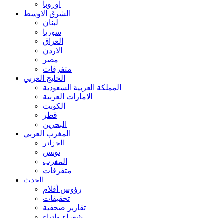
اوروبا
الشرق الاوسط
لبنان
سوريا
العراق
الاردن
مصر
متفرقات
الخليج العربي
المملكة العربية السعودية
الامارات العربية
الكويت
قطر
البحرين
المغرب العربي
الجزائر
تونس
المغرب
متفرقات
الحدث
رؤوس أقلام
تحقيقات
تقارير صحفية
شعراء وادباء