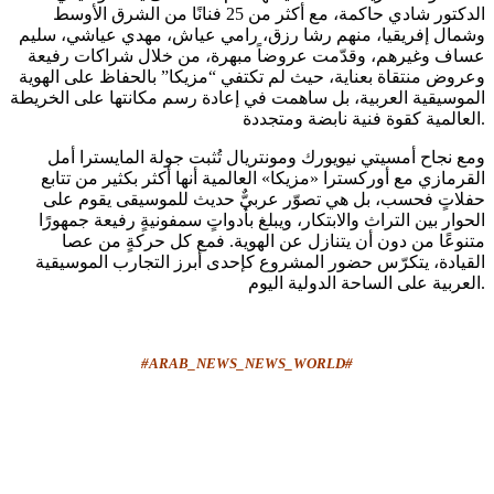
الدكتور شادي حاكمة، مع أكثر من 25 فنانًا من الشرق الأوسط
وشمال إفريقيا، منهم رشا رزق، رامي عياش، مهدي عياشي، سليم
عساف وغيرهم، وقدّمت عروضاً مبهرة، من خلال شراكات رفيعة
وعروض منتقاة بعناية، حيث لم تكتفي “مزيكا” بالحفاظ على الهوية
الموسيقية العربية، بل ساهمت في إعادة رسم مكانتها على الخريطة
العالمية كقوة فنية نابضة ومتجددة.
ومع نجاح أمسيتي نيويورك ومونتريال تُثبت جولة المايسترا أمل
القرمازي مع أوركسترا «مزيكا» العالمية أنها أكثر بكثير من تتابع
حفلاتٍ فحسب، بل هي تصوّر عربيٌّ حديث للموسيقى يقوم على
الحوار بين التراث والابتكار، ويبلغ بأدواتٍ سمفونيةٍ رفيعة جمهورًا
متنوعًا من دون أن يتنازل عن الهوية. فمع كل حركةٍ من عصا
القيادة، يتكرّس حضور المشروع كإحدى أبرز التجارب الموسيقية
العربية على الساحة الدولية اليوم.
#
ARAB_NEWS_NEWS_WORLD
#