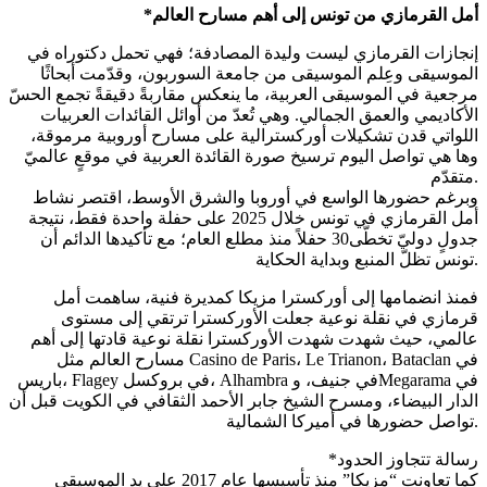
*أمل القرمازي من تونس إلى أهم مسارح العالم
إنجازات القرمازي ليست وليدة المصادفة؛ فهي تحمل دكتوراه في
الموسيقى وعِلم الموسيقى من جامعة السوربون، وقدّمت أبحاثًا
مرجعية في الموسيقى العربية، ما ينعكس مقاربةً دقيقةً تجمع الحسّ
الأكاديمي والعمق الجمالي. وهي تُعدّ من أوائل القائدات العربيات
اللواتي قدن تشكيلات أوركسترالية على مسارح أوروبية مرموقة،
وها هي تواصل اليوم ترسيخ صورة القائدة العربية في موقعٍ عالميّ
متقدّم.
وبرغم حضورها الواسع في أوروبا والشرق الأوسط، اقتصر نشاط
أمل القرمازي في تونس خلال 2025 على حفلة واحدة فقط، نتيجة
جدولٍ دوليّ تخطّى30 حفلاً منذ مطلع العام؛ مع تأكيدها الدائم أن
تونس تظلّ المنبع وبداية الحكاية.
فمنذ انضمامها إلى أوركسترا مزيكا كمديرة فنية، ساهمت أمل
قرمازي في نقلة نوعية جعلت الأوركسترا ترتقي إلى مستوى
عالمي، حيث شهدت شهدت الأوركسترا نقلة نوعية قادتها إلى أهم
مسارح العالم مثل Casino de Paris، Le Trianon، Bataclan في
باريس، Flagey في بروكسل، Alhambra في جنيف، وMegarama في
الدار البيضاء، ومسرح الشيخ جابر الأحمد الثقافي في الكويت قبل أن
تواصل حضورها في أميركا الشمالية.
*رسالة تتجاوز الحدود
كما تعاونت “مزيكا” منذ تأسيسها عام 2017 على يد الموسيقي