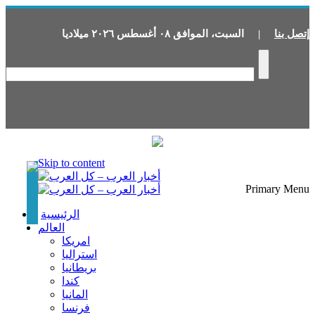
إتصل بنا
|
السبت
،
الموافق
٠٨
أغسطس
٢٠٢٦
ميلاديا
Skip to content
Primary Menu
الرئيسية
العالم
امريكا
استراليا
بريطانيا
كندا
المانيا
فرنسا