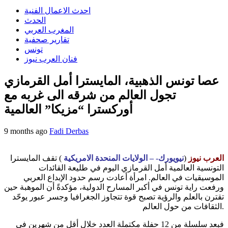
احدث الاعمال الفنية
الحدث
المغرب العربي
تقارير صحفية
تونس
فنان العرب نيوز
عصا تونس الذهبية، المايسترا أمل القرمازي
تجول العالم من شرقه الى غربه مع
أوركسترا “مزيكا” العالمية
9 months ago
Fadi Derbas
العرب نيوز
(
نيويورك- – الولايات المنحدة الامريكية
) تقف المايسترا
التونسية العالمية أمل القرمازي اليوم في طليعة القائدات
الموسيقيات في العالم. امرأة أعادت رسم حدود الإبداع العربي
ورفعت راية تونس في أكبر المسارح الدولية، مؤكدةً أن الموهبة حين
تقترن بالعلم والرؤية تصبح قوة تتجاوز الجغرافيا وجسر عبور يوحّد
الثقافات من حول العالم.
فبعد سلسلة من 12 حفلة مكتملة العدد خلال أقل من شهرين في