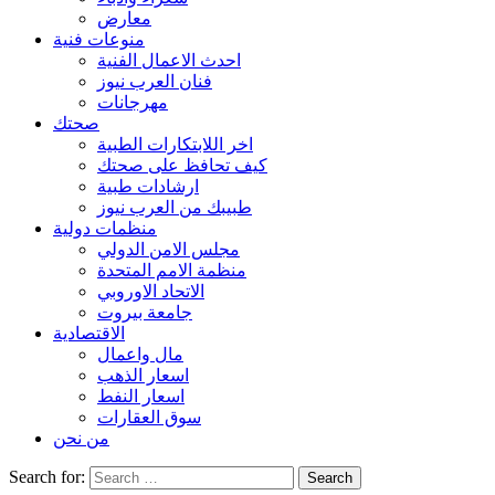
معارض
منوعات فنية
احدث الاعمال الفنية
فنان العرب نيوز
مهرجانات
صحتك
اخر اللابتكارات الطبية
كيف تحافظ على صحتك
ارشادات طبية
طبيبك من العرب نيوز
منظمات دولية
مجلس الامن الدولي
منظمة الامم المتحدة
الاتحاد الاوروبي
جامعة بيروت
الاقتصادية
مال واعمال
اسعار الذهب
اسعار النفط
سوق العقارات
من نحن
Search for: