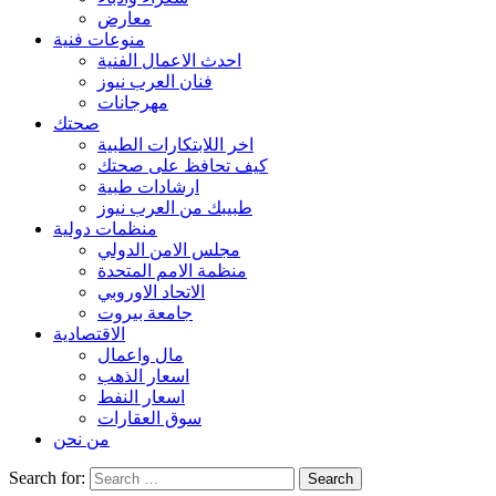
معارض
منوعات فنية
احدث الاعمال الفنية
فنان العرب نيوز
مهرجانات
صحتك
اخر اللابتكارات الطبية
كيف تحافظ على صحتك
ارشادات طبية
طبيبك من العرب نيوز
منظمات دولية
مجلس الامن الدولي
منظمة الامم المتحدة
الاتحاد الاوروبي
جامعة بيروت
الاقتصادية
مال واعمال
اسعار الذهب
اسعار النفط
سوق العقارات
من نحن
Search for: