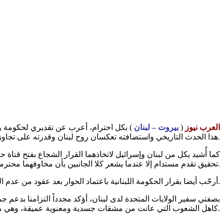
العرب نيوز
(
بيروت – لبنان
) بكل احترام، أعرب عن تقديري لحكومة وشعب
هذا الحدث التاريخي واستضافته تعكسان روح لبنان وقدرته على تجاوز التحديات عندما يتطلب الامر ذلك.
كما أُشيد بكل من لبنان وإسرائيل لاتخاذهما القرار الشجاع بفتح قن
تحقيق تقدم مستدام إلا عندما يشعر كلا الجانبين بأن مخاوفهما محترمة وآمالهما معترف بها. ويبقى التوافق والتفاهم والقيادة المبنية على المبادئ أمورًا أساسية.
أرحّب أيضا بقرار الحكومة اللبنانية باعتماد الحوار بعد عقود من عدم اليقين. يُمثل هذا خطوةً بناءةً نحو تحديد مسارات قد تسمح يومًا ما لكلا البلدين بالتعايش بسلام واحترام وكرامة.
بصفتي سفير الولايات المتحدة لدى لبنان، أؤكد مجدداً التزامنا بدعم ج
كاهل الشعوب التي عانت من مشقات جسدية ومعنوية عميقة، وهي معاناة لا ينبغي أبدا لأي مجتمع أن يواجهها.