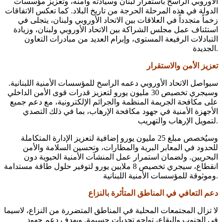
الأوروبي الراسخ باستقرار لبنان وسيادته وأمنه، وتعزيز مؤسسات
الدولة في هذه المرحلة الحرجة من تاريخ البلاد. كما تعكس الاتفاقات
زخماً متجدداً في العلاقات بين الاتحاد الأوروبي ولبنان، يتجلى في
استئناف عمل مجلس الشراكة بين الاتحاد الأوروبي ولبنان، وزيادة
التبادلات الرفيعة المستوى، وإبرام العديد من مبادرات التعاون
الجديدة.
تعزيز الأمن والاستقرار
سيواصل الاتحاد الأوروبي دعمه الراسخ للمؤسسات الأمنية اللبنانية.
وسيجري تخصيص 30 مليون يورو لتعزيز قدرات قوى الأمن الداخلي
على مكافحة الجريمة المنظمة والجرائم الإلكترونية، مع دعم جميع
الأجهزة الأمنية في جهود مكافحة الإرهاب، بما في ذلك التصدي
لتمويل الإرهاب والتهريب.
وسيُخصص مبلغ 25 مليون يورو إضافية لتعزيز الإدارة المتكاملة
للحدود في المعابر البرية والمطارات، وتحسين السلامة والأمن
البحريين. ولضمان استمرار عمل المنشآت الأمنية الحيوية دون
انقطاع، سيجري تخصيص 8 ملايين يورو لتوفير حلول طاقة مستدامة
وموثوقة للمؤسسات الأمنية اللبنانية.
دعم التعافي في المناطق المتأثرة بالنزاع
لا تزال المجتمعات المحلية في المناطق المتضررة من النزاع، لاسيما
في الجنوب والبقاع، تواجه تحديات جسيمة. وبهدف دعم جهود