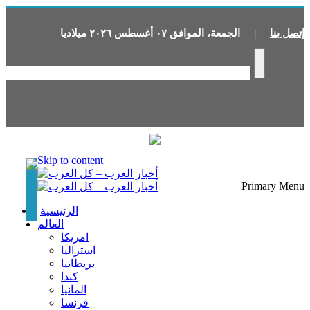
إتصل بنا
|
الجمعة
،
الموافق
٠٧
أغسطس
٢٠٢٦
ميلاديا
Skip to content
Primary Menu
الرئيسية
العالم
امريكا
استراليا
بريطانيا
كندا
المانيا
فرنسا