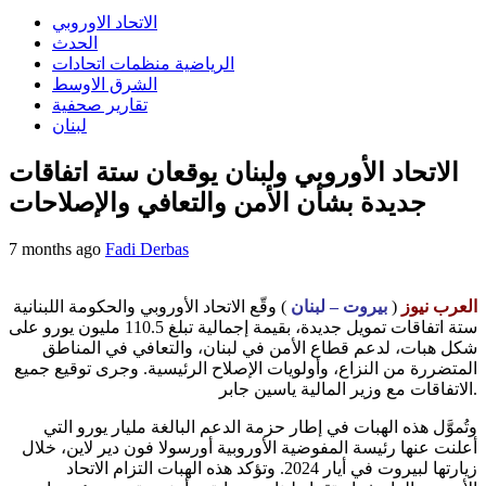
الاتحاد الاوروبي
الحدث
الرياضية منظمات اتحادات
الشرق الاوسط
تقارير صحفية
لبنان
الاتحاد الأوروبي ولبنان يوقعان ستة اتفاقات
جديدة بشأن الأمن والتعافي والإصلاحات
7 months ago
Fadi Derbas
العرب نيوز
(
بيروت – لبنان
) وقّع الاتحاد الأوروبي والحكومة اللبنانية
ستة اتفاقات تمويل جديدة، بقيمة إجمالية تبلغ 110.5 مليون يورو على
شكل هبات، لدعم قطاع الأمن في لبنان، والتعافي في المناطق
المتضررة من النزاع، وأولويات الإصلاح الرئيسية. وجرى توقيع جميع
الاتفاقات مع وزير المالية ياسين جابر.
وتُموَّل هذه الهبات في إطار حزمة الدعم البالغة مليار يورو التي
أعلنت عنها رئيسة المفوضية الأوروبية أورسولا فون دير لاين، خلال
زيارتها لبيروت في أيار 2024. وتؤكد هذه الهبات التزام الاتحاد