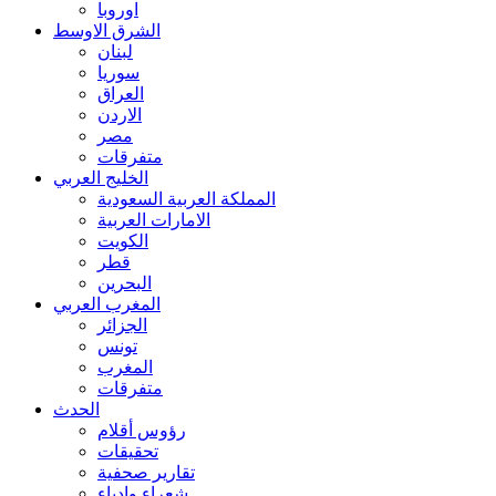
اوروبا
الشرق الاوسط
لبنان
سوريا
العراق
الاردن
مصر
متفرقات
الخليج العربي
المملكة العربية السعودية
الامارات العربية
الكويت
قطر
البحرين
المغرب العربي
الجزائر
تونس
المغرب
متفرقات
الحدث
رؤوس أقلام
تحقيقات
تقارير صحفية
شعراء وادباء