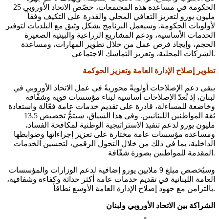
الحكومة في مساعدة هذه المجتمعات، خصّص الاتحاد الأوروبي 25
مليون يورو لتعزيز التعافي المحلي والقدرة على التكيف وفقاً
لأولويات الحكومة. وسيعمل البرنامج بشكل وثيق مع البلديات لتوفير
الخدمات الأساسية، ودعم المشاريع الزراعية والبيئية الصغيرة
الحجم، وإيجاد فرص عمل من خلال تطوير المهارات، ومساعدة
الشركات المحلية، وتعزيز التماسك الاجتماعي.
تطوير إصلاح الإدارة العامة وتعزيز الحوكمة
يبقى دعم الإصلاحات أولويةً محوريةً في عمل الاتحاد الأوروبي في
لبنان، إذ تُعدّ الإصلاحات أساسية لبناء مؤسسات قوية وشفّافة
وخاضعة للمساءلة، قادرة على تقديم خدمات عامة فعّالة واستعادة
ثقة المواطنين اللبنانيين. وفي هذا السياق، سيتمُّ تخصيص 13.5
مليون يورو لدعم تنفيذ الاستراتيجية الوطنية لمكافحة الفساد،
ومساعدة مؤسسات عامة مختارة على تعزيز إجراءاتها وضوابطها
الداخلية، بما في ذلك من خلال التحول الرقمي، لتحسين الخدمات
المقدمة للمواطنين بصورة شفّافة.
وسيُخصص مبلغ 9 ملايين يورو إضافية لدعم الوزارات والمؤسسات
العامة اللبنانية في تقديم خدمات عامة أكثر حداثة وكفاءة وشفافية،
بالتزامن مع جهود إصلاح الإدارة العامة الأوسع نطاقاً.
الشراكة بين الاتحاد الأوروبي ولبنان