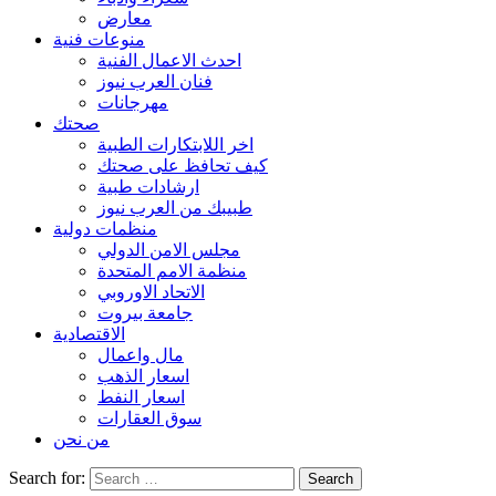
معارض
منوعات فنية
احدث الاعمال الفنية
فنان العرب نيوز
مهرجانات
صحتك
اخر اللابتكارات الطبية
كيف تحافظ على صحتك
ارشادات طبية
طبيبك من العرب نيوز
منظمات دولية
مجلس الامن الدولي
منظمة الامم المتحدة
الاتحاد الاوروبي
جامعة بيروت
الاقتصادية
مال واعمال
اسعار الذهب
اسعار النفط
سوق العقارات
من نحن
Search for: