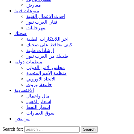
معارض
منوعات فنية
احدث الاعمال الفنية
فنان العرب نيوز
مهرجانات
صحتك
اخر اللابتكارات الطبية
كيف تحافظ على صحتك
ارشادات طبية
طبيبك من العرب نيوز
منظمات دولية
مجلس الامن الدولي
منظمة الامم المتحدة
الاتحاد الاوروبي
جامعة بيروت
الاقتصادية
مال واعمال
اسعار الذهب
اسعار النفط
سوق العقارات
من نحن
Search for: