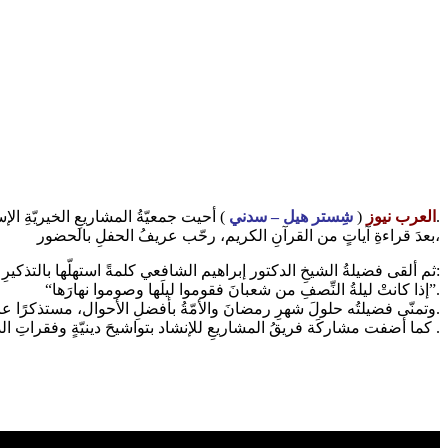
) أحيت جمعيّةُ المشاريعِ الخيريّةِ الإسلاميّة ليلةَ النِّصفِ من شعبان المباركة في مسجدِ السلام – شِستر هيل.
العرب نيوز
(
شِستر هيل – سدني
بعدَ قراءةِ آياتٍ من القرآنِ الكريم، رحّب عريفُ الحفلِ بالحضور،
ثم ألقى فضيلةُ الشيخِ الدكتور إبراهيم الشافعي كلمةً استهلّها بالتذكيرِ بفضلِ هذه الليلة، مُذكِّرًا بحديثِ النبيِّ محمدٍ صلى الله عليه وسلم:
“إذا كانتْ ليلةُ النِّصفِ من شعبانَ فقوموا ليلَها وصوموا نهارَها”.
وتمنّى فضيلتُه حلولَ شهرِ رمضانَ والأمّةُ بأفضلِ الأحوال، مستذكرًا عادةَ الصالحين وأعمالَهم في التوبةِ والوعظِ والإرشاد، وضرورةَ محاسبةِ النفسِ قبلَ فواتِ الأوان.
كما أضفت مشاركَة فريقُ المشاريعِ للإنشاد بتواشيحَ دينيّةٍ وفقراتِ الذِّكرِ الجماعيّ والابتهالاتِ والأدعية جوا من الانس و الطمأنينة .