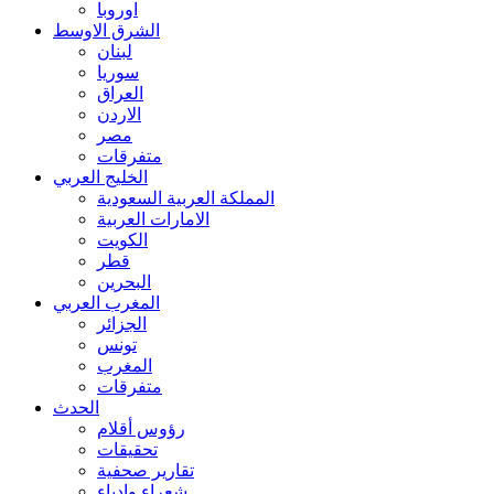
اوروبا
الشرق الاوسط
لبنان
سوريا
العراق
الاردن
مصر
متفرقات
الخليج العربي
المملكة العربية السعودية
الامارات العربية
الكويت
قطر
البحرين
المغرب العربي
الجزائر
تونس
المغرب
متفرقات
الحدث
رؤوس أقلام
تحقيقات
تقارير صحفية
شعراء وادباء