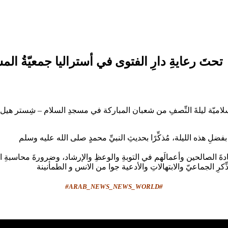
تحتَ رعايةِ دارِ الفتوى في أستراليا جمعيّةُ ال
#ARAB_NEWS_NEWS_WORLD#