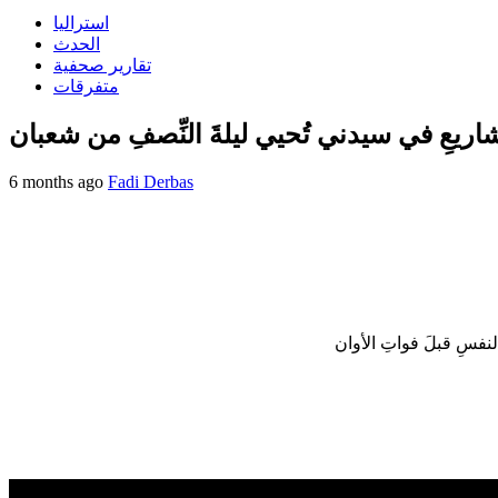
استراليا
الحدث
تقارير صحفية
متفرقات
مشاريعِ في سيدني تُحيي ليلةَ النِّصفِ من شعبان
6 months ago
Fadi Derbas