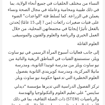
النساء من مختلف الخلفيات في جميع أنحاء الولاية، بما
في ذلك طبيبة ومحامية وعاملة في مجال الصحة ونساء
يعملن في الزراعة. كما تُسلط فئة “الواعدات” الضوء
على فتيات صغيرات رائعات (من 7 إلى 15 عامًا) يُحدثن
بالفعل تأثيرًا إيجابيًا في مجتمعاتهن المحلية، من خلال
العمل الخيري والرياضة والعلوم والفنون والموسيقى.
العلوم القاتلة
إلى جانب فعاليات أسبوع المرأة الرسمي في نيو ساوث
ويلز، ستستمتع الفتيات في المناطق الريفية والنائية من
نيو ساوث ويلز من مدرسة غونيدا الثانوية، ومدرسة
مانيلا المركزية، ومدرسة كويريندي الثانوية بفصول
العلوم الخطيرة التي تدعمها حكومة نيو ساوث ويلز.
تركز الفصول الدراسية التي تديرها مؤسسة “ديدلي
ساينس” على تعليم العلوم والتكنولوجيا والهندسة
والرياضيات (STEM) ذات الصلة الثقافية، بما في ذلك