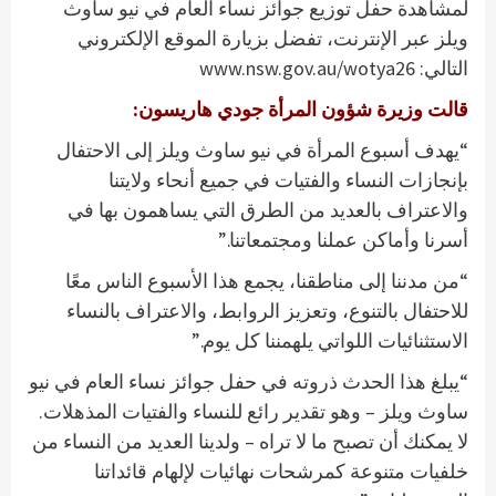
لمشاهدة حفل توزيع جوائز نساء العام في نيو ساوث
ويلز عبر الإنترنت، تفضل بزيارة الموقع الإلكتروني
التالي: www.nsw.gov.au/wotya26
قالت وزيرة شؤون المرأة جودي هاريسون:
“يهدف أسبوع المرأة في نيو ساوث ويلز إلى الاحتفال
بإنجازات النساء والفتيات في جميع أنحاء ولايتنا
والاعتراف بالعديد من الطرق التي يساهمون بها في
أسرنا وأماكن عملنا ومجتمعاتنا.”
“من مدننا إلى مناطقنا، يجمع هذا الأسبوع الناس معًا
للاحتفال بالتنوع، وتعزيز الروابط، والاعتراف بالنساء
الاستثنائيات اللواتي يلهمننا كل يوم.”
“يبلغ هذا الحدث ذروته في حفل جوائز نساء العام في نيو
ساوث ويلز – وهو تقدير رائع للنساء والفتيات المذهلات.
لا يمكنك أن تصبح ما لا تراه – ولدينا العديد من النساء من
خلفيات متنوعة كمرشحات نهائيات لإلهام قائداتنا