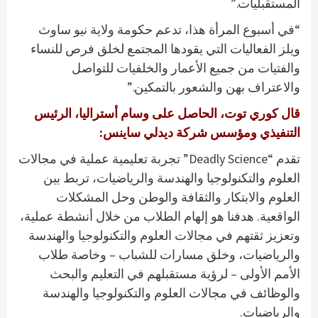
المستقبليات.”
“في أسبوع المرأة هذا، تدعم حكومة ولاية نيو ساوث
ويلز الفعاليات التي يقودها المجتمع لخلق فرص للنساء
والفتيات من جميع الأعمار والخلفيات للتواصل
والاعتراف بهن والشعور بالتمكين.”
قال كوري توت، الحاصل على وسام أستراليا، الرئيس
التنفيذي ومؤسس شركة ديدلي ساينس:
تقدم “Deadly Science” تجربة تعليمية عملية في مجالات
العلوم والتكنولوجيا والهندسة والرياضيات، تربط بين
العلوم والابتكار والثقافة والوطن وحل المشكلات
الواقعية. هدفنا هو إلهام الطلاب من خلال أنشطة عملية،
وتعزيز ثقتهم في مجالات العلوم والتكنولوجيا والهندسة
والرياضيات، وخلق مسارات للشباب – وخاصة طلاب
الأمم الأولى – لرؤية مستقبلهم في التعليم والبحث
والوظائف في مجالات العلوم والتكنولوجيا والهندسة
والرياضيات.