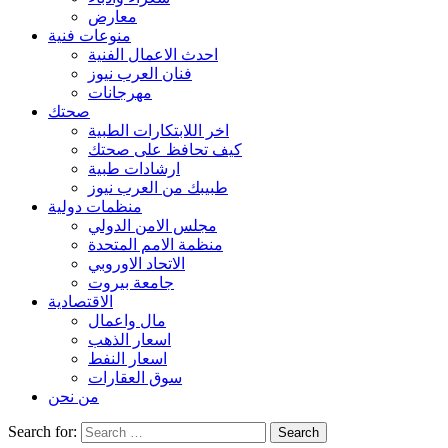
معارض
منوعات فنية
احدث الاعمال الفنية
فنان العرب نيوز
مهرجانات
صحتك
اخر اللابتكارات الطبية
كيف تحافظ على صحتك
ارشادات طبية
طبيبك من العرب نيوز
منظمات دولية
مجلس الامن الدولي
منظمة الامم المتحدة
الاتحاد الاوروبي
جامعة بيروت
الاقتصادية
مال واعمال
اسعار الذهب
اسعار النفط
سوق العقارات
من نحن
Search for: