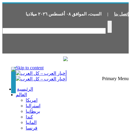
إتصل بنا
|
السبت
،
الموافق
٠٨
أغسطس
٢٠٢٦
ميلاديا
Skip to content
Primary Menu
الرئيسية
العالم
امريكا
استراليا
بريطانيا
كندا
المانيا
فرنسا