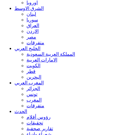
اوروبا
الشرق الاوسط
لبنان
سوريا
العراق
الاردن
مصر
متفرقات
الخليج العربي
المملكة العربية السعودية
الامارات العربية
الكويت
قطر
البحرين
المغرب العربي
الجزائر
تونس
المغرب
متفرقات
الحدث
رؤوس أقلام
تحقيقات
تقارير صحفية
شعراء وادباء