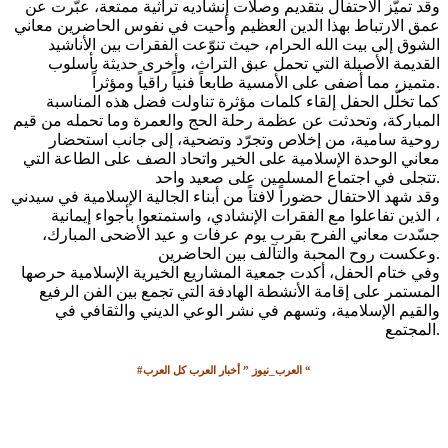
وقد تميّز الاحتفال بتقديم وصلات إنشاديه تراثية ممتعة، عبّرت عن
عمق الارتباط بهذا الدين العظيم وأحيت في نفوس الحاضرين معاني
الشوق إلى بيت الله الحرام، حيث تنوّعت الفقرات بين الأناشيد
القديمة الأصيلة التي تحمل عبق التراث، وأخرى حديثة بأسلوب
متميز، مما أضفى على الأمسية طابعاً فنياً راقياً ومؤثراً.
كما تخلّل الحفل إلقاء كلمات مؤثرة تناولت فضل هذه المناسبة
المباركة، وتحدثت عن عظمة رحلة الحج والعمرة وما تحمله من قيم
روحية سامية، من إخلاص وتجرّد وتضحية، إلى جانب استحضار
معاني الوحدة الإسلامية على الخير واتحاد الصف على الطاعة التي
تتجلى في اجتماع المسلمين على صعيد واحد.
وقد شهد الاحتفال حضوراً لافتاً من أبناء الجالية الإسلامية في سيدني
، الذين تفاعلوا مع الفقرات الإنشادي، واستمتعوا بأجواء إيمانية
جسّدت معاني الفرح بقرب يوم عرفات و عيد الأضحى المبارك،
وعكست روح المحبة والتآلف بين الحاضرين.
وفي ختام الحفل، أكدت جمعية المشاريع الخيرية الإسلامية حرصها
المستمر على إقامة الأنشطة الهادفة التي تجمع بين الفن الرفيع
والقيم الإسلامية، وتسهم في نشر الوعي الديني والثقافي في
المجتمع.
#العرب_نيوز ” أخبار العرب كل العرب “