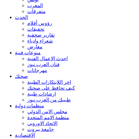
المغرب
متفرقات
الحدث
رؤوس أقلام
تحقيقات
تقارير صحفية
شعراء وادباء
معارض
منوعات فنية
احدث الاعمال الفنية
فنان العرب نيوز
مهرجانات
صحتك
اخر اللابتكارات الطبية
كيف تحافظ على صحتك
ارشادات طبية
طبيبك من العرب نيوز
منظمات دولية
مجلس الامن الدولي
منظمة الامم المتحدة
الاتحاد الاوروبي
جامعة بيروت
الاقتصادية