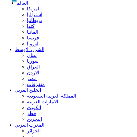
العالم
امريكا
استراليا
بريطانيا
كندا
المانيا
فرنسا
اوروبا
الشرق الاوسط
لبنان
سوريا
العراق
الاردن
مصر
متفرقات
الخليج العربي
المملكة العربية السعودية
الامارات العربية
الكويت
قطر
البحرين
المغرب العربي
الجزائر
تونس