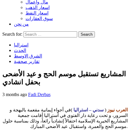
مال واعمال
اسعار الذهب
اسعار النفط
سوق العقارات
من نحن
Search for:
استراليا
الحدث
الشرق الاوسط
تقارير صحفية
المشاريع تستقبل موسم الحج و عيد الأضحى
بحفل انشادي
3 months ago
Fadi Derbas
العرب نيوز
(
سدني – استراليا
)في أجواء إيمانية مفعمة بالبهجة و
السرور، و تحت رعاية دار الفتوى في أستراليا أقامت جمعية
المشاريع الخيرية الإسلامية احتفالاً إنشادياً رائعاً، وذلك بمناسبة حلول
موسم الحج والعمرة، واستقبال عيد الأضحى المبارك.