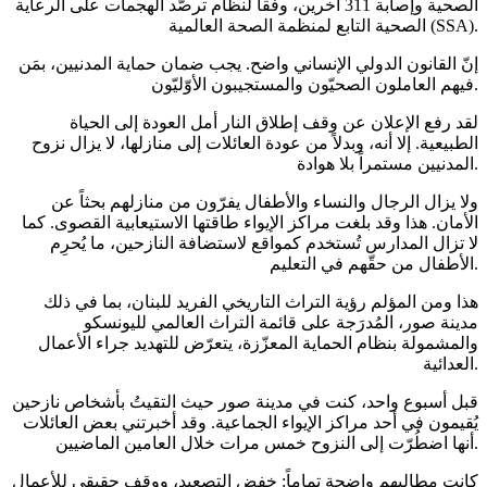
الصحية وإصابة 311 آخرين، وفقاً لنظام ترصّد الهجمات على الرعاية
الصحية التابع لمنظمة الصحة العالمية (SSA).
إنّ القانون الدولي الإنساني واضح. يجب ضمان حماية المدنيين، بمَن
فيهم العاملون الصحيّون والمستجيبون الأوّليّون.
لقد رفع الإعلان عن وقف إطلاق النار أمل العودة إلى الحياة
الطبيعية. إلا أنه، وبدلاً من عودة العائلات إلى منازلها، لا يزال نزوح
المدنيين مستمراً بلا هوادة.
ولا يزال الرجال والنساء والأطفال يفرّون من منازلهم بحثاً عن
الأمان. هذا وقد بلغت مراكز الإيواء طاقتها الاستيعابية القصوى. كما
لا تزال المدارس تُستخدم كمواقع لاستضافة النازحين، ما يُحرِم
الأطفال من حقّهم في التعليم.
هذا ومن المؤلم رؤية التراث التاريخي الفريد للبنان، بما في ذلك
مدينة صور، المُدرَجة على قائمة التراث العالمي لليونسكو
والمشمولة بنظام الحماية المعزّزة، يتعرّض للتهديد جراء الأعمال
العدائية.
قبل أسبوع واحد، كنت في مدينة صور حيث التقيتُ بأشخاص نازحين
يُقيمون في أحد مراكز الإيواء الجماعية. وقد أخبرتني بعض العائلات
أنها اضطُرّت إلى النزوح خمس مرات خلال العامين الماضيين.
كانت مطالبهم واضحة تماماً: خفض التصعيد، ووقف حقيقي للأعمال