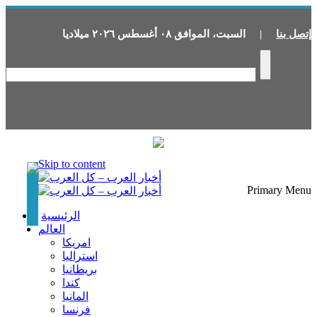
إتصل بنا
|
السبت
،
الموافق
٠٨
أغسطس
٢٠٢٦
ميلاديا
Skip to content
Primary Menu
الرئيسية
العالم
امريكا
استراليا
بريطانيا
كندا
المانيا
فرنسا