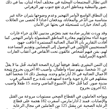
التي تطال المجتمعات المحلية في مختلف أنحاء لبنان، بما في ذلك
صور والنبطية ومناطق أخرى تقع جنوب نهر الزهراني.
إن النطاق الواسع لأوامر التهجير وعدم وضوحها يثيران حالة غير
متناسبة من الذّعر والمعاناة، ويدفعان أعداداً لا تُحصى من العائلات
إلى اتخاذ خيارات مُستحيلة في بحثها عن الأمان.
وقد وردت تقارير صادمة تفيد بتعرّض مدنيين للأذى جراء غارات
جوية أثناء محاولتهم مغادرة المناطق المشمولة بأوامر التهجير. كما
أفادت التقارير بأن الأعمال العدائية المستمرة أعاقت جهود
المستجيبين الأوّليّين في الوصول إلى المصابين وتقديم المساعدة
لهم، بمَن فيهم أشخاص عالقون تحت الأنقاض في أعقاب الغارات
الجوية الإسرائيلية.
إن الثمن البشري باهظ. فوفقاً لوزارة الصحة العامة، قُتل ما لا يقلّ
عن 31 شخصاً، بينهم نساء وأطفال، وأصيب 40 آخرون بجروح نتيجة
الأعمال العدائية في 26 أيار/مايو وحده. ويشمل ذلك 14 شخصاً أُفيد
بمقتلهم في غارة جوية واحدة استهدفت بلدة برج الشمالي قرب
مدينة صور. كما قُتل خلال الأسبوع الماضي وحده، 15 طفلاً وأُصيب
62 آخرون بجروح.
ويواجه العاملون في القطاع الصحي مستويات مروعة من القتل
والإصابات. فمنذ 2 آذار/مارس، أسفرت 182 هجمة على قطاع
الرعاية الصحية عن مقتل 125 من العاملين في مجال الرعاية