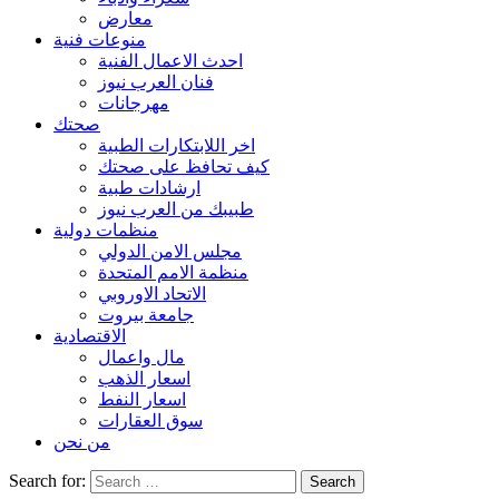
معارض
منوعات فنية
احدث الاعمال الفنية
فنان العرب نيوز
مهرجانات
صحتك
اخر اللابتكارات الطبية
كيف تحافظ على صحتك
ارشادات طبية
طبيبك من العرب نيوز
منظمات دولية
مجلس الامن الدولي
منظمة الامم المتحدة
الاتحاد الاوروبي
جامعة بيروت
الاقتصادية
مال واعمال
اسعار الذهب
اسعار النفط
سوق العقارات
من نحن
Search for: