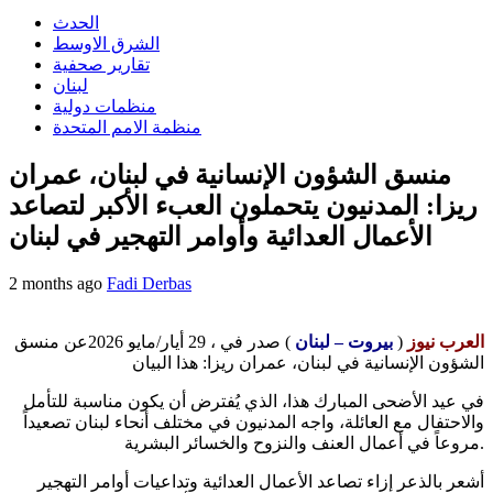
الحدث
الشرق الاوسط
تقارير صحفية
لبنان
منظمات دولية
منظمة الامم المتحدة
منسق الشؤون الإنسانية في لبنان، عمران
ريزا: المدنيون يتحملون العبء الأكبر لتصاعد
الأعمال العدائية وأوامر التهجير في لبنان
2 months ago
Fadi Derbas
العرب نيوز
(
بيروت – لبنان
) صدر في ، 29 أيار/مايو 2026عن منسق
الشؤون الإنسانية في لبنان، عمران ريزا: هذا البيان
في عيد الأضحى المبارك هذا، الذي يُفترض أن يكون مناسبة للتأمل
والاحتفال مع العائلة، واجه المدنيون في مختلف أنحاء لبنان تصعيداً
مروعاً في أعمال العنف والنزوح والخسائر البشرية.
أشعر بالذعر إزاء تصاعد الأعمال العدائية وتداعيات أوامر التهجير