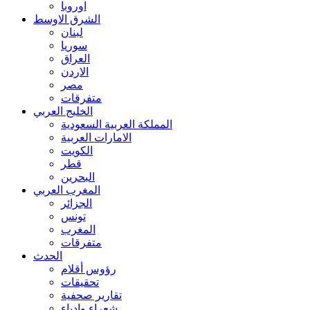
اوروبا
الشرق الاوسط
لبنان
سوريا
العراق
الاردن
مصر
متفرقات
الخليج العربي
المملكة العربية السعودية
الامارات العربية
الكويت
قطر
البحرين
المغرب العربي
الجزائر
تونس
المغرب
متفرقات
الحدث
رؤوس أقلام
تحقيقات
تقارير صحفية
شعراء وادباء