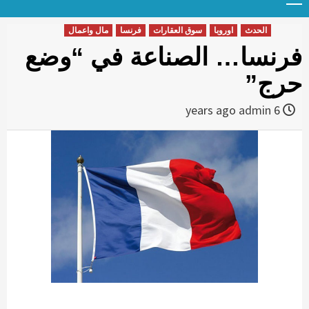
Menu
t
conten
الحدث
اوروبا
سوق العقارات
فرنسا
مال واعمال
فرنسا… الصناعة في “وضع
حرج”
admin
6 years ago