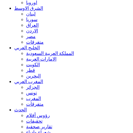
اوروبا
الشرق الاوسط
لبنان
سوريا
العراق
الاردن
مصر
متفرقات
الخليج العربي
المملكة العربية السعودية
الامارات العربية
الكويت
قطر
البحرين
المغرب العربي
الجزائر
تونس
المغرب
متفرقات
الحدث
رؤوس أقلام
تحقيقات
تقارير صحفية
شعراء وادباء