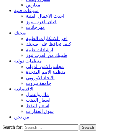
معارض
منوعات فنية
احدث الاعمال الفنية
فنان العرب نيوز
مهرجانات
صحتك
اخر اللابتكارات الطبية
كيف تحافظ على صحتك
ارشادات طبية
طبيبك من العرب نيوز
منظمات دولية
مجلس الامن الدولي
منظمة الامم المتحدة
الاتحاد الاوروبي
جامعة بيروت
الاقتصادية
مال واعمال
اسعار الذهب
اسعار النفط
سوق العقارات
من نحن
Search for: