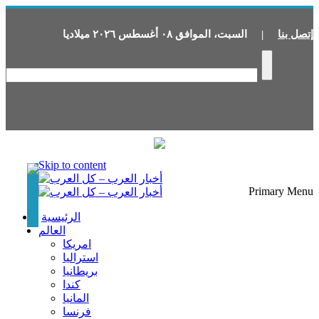
إتصل بنا
|
السبت
،
الموافق
٠٨
أغسطس
٢٠٢٦
ميلاديا
Skip to content
Primary Menu
الرئيسية
العالم
امريكا
استراليا
بريطانيا
كندا
المانيا
فرنسا