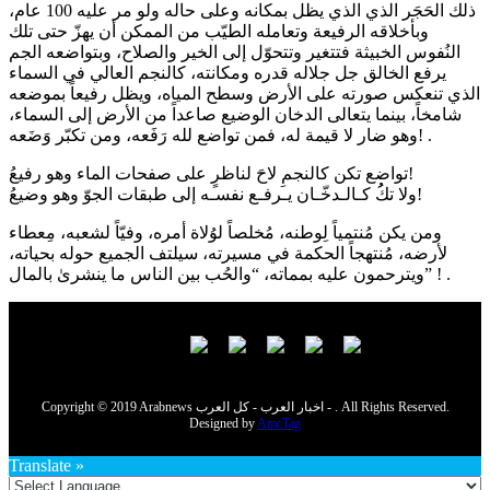
ذلك الحَجَر الذي الذي يظل بمكانه وعلى حاله ولو مر عليه 100 عام،
وبأخلاقه الرفيعة وتعامله الطيّب من الممكن أن يهزّ حتى تلك
النُفوس الخبيثة فتتغير وتتحوّل إلى الخير والصلاح، وبتواضعه الجم
يرفع الخالق جل جلاله قدره ومكانته، كالنجم العالي في السماء
الذي تنعكس صورته على الأرض وسطح المياه، ويظل رفيعاً بموضعه
شامخاً، بينما يتعالى الدخان الوضيع صاعداً من الأرض إلى السماء،
وهو ضار لا قيمة له، فمن تواضع لله رَفَعه، ومن تكبّر وَضَعه! .
تواضع تكن كالنجمِ لاحَ لناظرٍ على صفحات الماء وهو رفيعُ!
ولا تكُُ كـالـدخّـان يـرفـع نفسـه إلى طبقات الجوّ وهو وضيعُ!
ومن يكن مُنتمياً لِوطنه، مُخلصاً لوُلاة أمره، وفيّاً لشعبه، مِعطاء
لأرضه، مُنتهجاً الحكمة في مسيرته، سيلتف الجميع حوله بحياته،
ويترحمون عليه بمماته، “والحُب بين الناس ما ينشرىٰ بالمال” ! .
Copyright © 2019 Arabnews اخبار العرب - كل العرب - . All Rights Reserved.
Designed by
AmcTag
Translate »