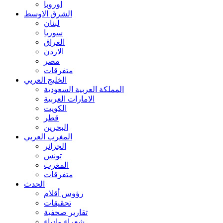
اوروبا
الشرق الاوسط
لبنان
سوريا
العراق
الاردن
مصر
متفرقات
الخليج العربي
المملكة العربية السعودية
الامارات العربية
الكويت
قطر
البحرين
المغرب العربي
الجزائر
تونس
المغرب
متفرقات
الحدث
رؤوس أقلام
تحقيقات
تقارير صحفية
شعراء وادباء