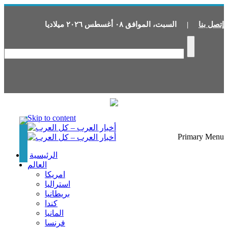
إتصل بنا
|
السبت
،
الموافق
٠٨
أغسطس
٢٠٢٦
ميلاديا
Skip to content
Primary Menu
الرئيسية
العالم
امريكا
استراليا
بريطانيا
كندا
المانيا
فرنسا