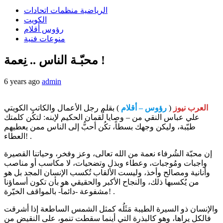
الرياضية منظمات اتحادات
الكويت
رؤوس أقلام
منوعات فنية
محبّـة الناس .. نِعمة !
6 years ago
admin
العرب نيوز
(
رؤوس – أقلام
) بقلم رجل الأعمال والكاتب الكويتي
علي عباس النقي من – وصايا لُقمان الحكيم لإبنه: لتكُن كلمتك
طيّبة، وليكن وجهك بسطاً، تكُن أحبُّ إلى الناس ممن يعطيهم
العطاء! .
إن محبّة الشُرفاء نعمة من الله تعالى، وعز وفخر، وحياتنا القصيرة
واجبات ومُوجبات، وعطاء وبذل وتضحيات، لا مكاسب أو مناصب
وأنانية ومصالح وأخذ، وليست الألقاب تُكسب الإنسان المجد بل هو
من يُكسبها ذلك، والنجاح الأكبر والحقيقي هو بأن تكون أسماؤنا
مشفوعة -دائماً- بالمواقف الخيّرة! .
والإنسان ذو السيرة الطيبة مَثَلُه كمثل الشمس الساطعة إذا أشرقت
فالكل يراها، وهو كالبذرة التي أينما سقطت تنمو، على النقيض من