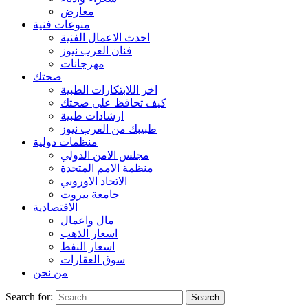
معارض
منوعات فنية
احدث الاعمال الفنية
فنان العرب نيوز
مهرجانات
صحتك
اخر اللابتكارات الطبية
كيف تحافظ على صحتك
ارشادات طبية
طبيبك من العرب نيوز
منظمات دولية
مجلس الامن الدولي
منظمة الامم المتحدة
الاتحاد الاوروبي
جامعة بيروت
الاقتصادية
مال واعمال
اسعار الذهب
اسعار النفط
سوق العقارات
من نحن
Search for: