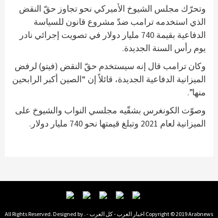
وتحرّك مجلس الشيوخ الأميركي نحو تجاوز حقّ النقض
الذي استخدمه ترامب ضدّ مشروع قانون للسياسة
الدفاعية بقيمة 740 مليار دولار في تصويت إجرائي نادر
يوم رأس السنة الجديدة.
وكان ترامب قال إنه سيستخدم حقّ النقض (فيتو) لرفض
الميزانية الدفاعية الجديدة، قائلاً إن “الصين أكبر الرابحين
منها”.
وصوّت الكونغرس بشقّيه مجلسي النواب والشيوخ على
الميزانية لعام 2021 وتبلغ قيمتها نحو 740 مليار دولار.
Copyright © 2019 Arabnews اخبار العرب - كل العرب - . All Rights Reserved. Designed by