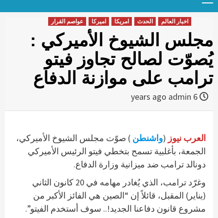
Menu
t
conten
اخبار العالم
الحدث
امريكا
اميركا
عواصم القرار
مجلس الشيوخ الأميركي :
يُصوّت لصالح تجاوز فيتو
ترامب على موازنة الدفاع
admin
6 years ago
العرب نيوز
(
واشنطن
) صوّت مجلس الشيوخ الأميركي،
الجمعة، بأغلبية تسمح بتخطي فيتو الرئيس الأميركي
دونالد ترامب ضد ميزانية وزارة الدفاع.
وغرّد ترامب، الذي يُغادر مهامه في 20 كانون الثاني
(يناير) المقبل، قائلاً إن “الصين هي الفائز الأكبر من
مشروع قانون دفاعنا الجديد!.. سوف أستخدم الفيتو”.