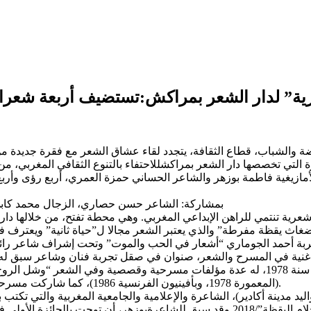
ية” لدار الشعر بمراكش:تستضيف أربعة شعراء.. 
قرة التي تخصصها دار الشعر بمراكشللاحتفاء بالتنوع الثقافي المغربي
زيغية فاطمة بوزهر والشاعر الحساني حمزة العمري، أربع رؤى وأربع ن
بمشاركة: الشاعر حسن حصاري، الزجال محمد كابي،
عرية تنتمي للراهن الإبداعي المغربي. وهي محطة تفتح، من خلالها د
غاث يقظة مفرطة” والذي يعتبر الشعر مجالا ل”حياة ثانية” ويعترف في
بمسرحياته ضمن المهرجانات المسرحية المغربية والعربية، ابتداء من سنة 1978، له عدة مؤلفا
(المعمورة 1978، وبأفينيون الفرنسية 1986)، كما شاركت مسرحيته “سقوط الأقنعة” في عدة مهرجانات عربية (تونس، الجزائر، وليبيا).
د مدينة أكادير)، الشاعرة والإعلامية والجامعية المغربية والتي تكتب 
باللغة الأمازيغية (في القصة: “إسلان”/ 2015)، وفي الشعر ديوان “أحلام اليقظة”/2018.وق