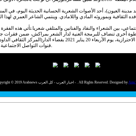
مدينة العيون)، أحد الأصوات الشعرية الحسانية الحديثة اليوم، في المش
 الثقافية وبموروثه المادي واللامادي. وينتمي الشاعر العمري لهذا ا
، بين الشعراء والنقاد والفنانين والمتلقي شعريا.تأتي هذه الفقرة ال
بي، خطوة أخرى تنضاف للبرمجة الغنية لدار الشعر بمراكش، ضمن فقرات جد
تصوير الحلقة، التي ستعرف حضورا نسبيا في احترام تام للتدابير الاح
قنوات التواصل الاجتماعية للدار (قناة دار الشعر بمراكش على يوتيوب وصفحتها على الفايسبوك).
Amc
Copyright © 2019 Arabnews اخبار العرب - كل العرب - . All Rights Reserved. Designed by