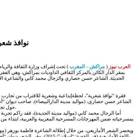
“نوافذ شعر
العرب نيوز
(
مراكش – المغرب
بمقر الدار الكائن بالمركز الثقافي الداوديات بمراكش، وهي الف
الحديثة. الشاعر حسن حصاري والزجال محمد كابي والشاعرة الأما
فقرة “نوافذ شعرية”، لحظةإبداعية وشعرية للاقتراب من تجارب ش
الشاعر حسن حصاري، (مواليد مدينة الدارالبيضاء)، صاحب ديوان “أض
حول تجربة أحمد الجوماري “أشعار في الحب والموت” وتحت إشراف شاعر رائد آخر هو محمد الشيخي، جعله قريبا اليوم من المثن الشعري المغربي.
ويحضر الشعر الأمازيغي، من خلال إطلالة الشاعرة فاطمة بوزهر (موالي