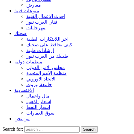
معارض
منوعات فنية
احدث الاعمال الفنية
فنان العرب نيوز
مهرجانات
صحتك
اخر اللابتكارات الطبية
كيف تحافظ على صحتك
ارشادات طبية
طبيبك من العرب نيوز
منظمات دولية
مجلس الامن الدولي
منظمة الامم المتحدة
الاتحاد الاوروبي
جامعة بيروت
الاقتصادية
مال واعمال
اسعار الذهب
اسعار النفط
سوق العقارات
من نحن
Search for: