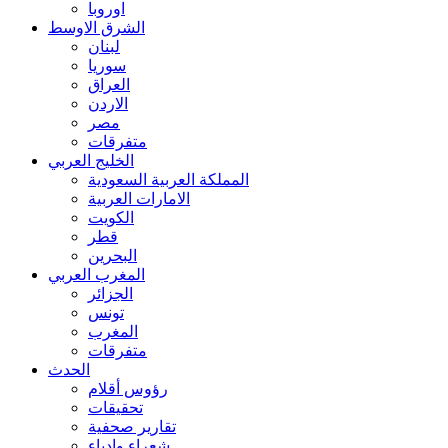
اوروبا
الشرق الاوسط
لبنان
سوريا
العراق
الاردن
مصر
متفرقات
الخليج العربي
المملكة العربية السعودية
الامارات العربية
الكويت
قطر
البحرين
المغرب العربي
الجزائر
تونس
المغرب
متفرقات
الحدث
رؤوس أقلام
تحقيقات
تقارير صحفية
شعراء وادباء