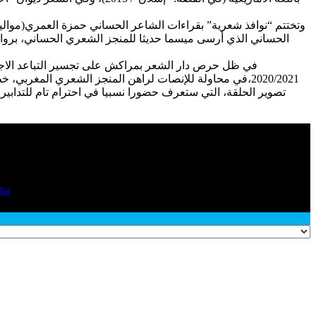
وتختتم “نوافذ شعرية” بقراءات الشاعر الحساني حمزة العمري(مواليد 
الحساني الذي أرسى ميسما حديثا للمنجز الشعري الحساني، بروافده
في ظل حرص دار الشعر بمراكش على تجسير التباعد الاجتماعي
2020/2021،في محاولة للإنصات لراهن المنجز الشعري المغر
Tag