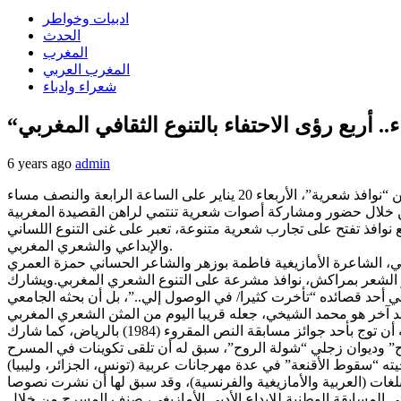
ادبيات وخواطر
الحدث
المغرب
المغرب العربي
شعراء وادباء
أربع رؤى الاحتفاء بالتنوع الثقافي المغربي
6 years ago
admin
) تحت إشراف وزارة الثقافة والرياضة والشباب، قطاع الثقافة، يتجدد لقاء عشاق الشعر مع فقرة جديدة من “نوافذ شعرية”، الأربعاء 20 يناير على الساعة الرابعة والنصف مساء
، من خلال حضور ومشاركة أصوات شعرية تنتمي لراهن القصيدة المغربية
وافذ تفتح على تجارب شعرية متنوعة، تعبر على غنى التنوع اللساني
والإبداعي والشعري المغربي.
 الشاعرة الأمازيغية فاطمة بوزهر والشاعر الحساني حمزة العمري
ار الشعر بمراكش، نوافذ مشرعة على التنوع الشعري المغربي.ويشارك
 أحد قصائده “تأخرت كثيرا/ في الوصول إلي..”، بل أن بحثه الجامعي
أما الزجال محمد كابي (مواليد مدينة الجديدة)، فقد راكم تجربة غنية في المسرح والشعر، صنوان في صقل تجربة فنان وشاعر سبق له أن توج بأحد جوائز مسابقة النص المقروء (1984) بالرياض، كما شارك
ت مسرحية وقصصية وفي الشعر “وشل الروح” وديوان زجلي “شولة الروح”، سبق له أن تلقى تكوينات في المسرح
بلغات (العربية والأمازيغية والفرنسية)، وقد سبق لها أن نشرت نصوصا
د سبق للشاعرةبوزهر، أن توجت بالجائزة الأولى في المسابقة الوطنية للإبداع الأدبي الأمازيغي، صنف المسرح من خلال