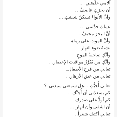
آلامي علَّمَتني….
أن بحرَكِ عاصفٌ…
وأنَّ الأنواءَ تسكنُ شفتيكِ….
عيناك حدَّثتني …
أنَّ البحرَ مخيفٌ…
وأنَّ الموتَ على رملهِ
يشبهُ ضوء النهار…
وأنَّكِ صاحبةُ الموجِ
وأنَّكِ من يُقَرِّرُ مواقيتَ الإعصار….
تعالي من فرحِ الأطفالِ..
تعالي من عبقِ الأزهار…
تعالي أُحِبُّكِ….هل سمعتي سيدتي..؟
كم يسعدُني أن أُحِبَّكِ….
كم أودُّ على صدرك
أن اشقى وأن أنهار….
تعالي أكتبك شعراً…