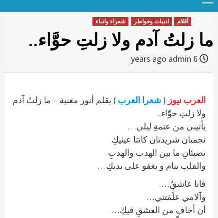
Menu
t
conten
أقلام
ادبيات وخواطر
شعراء وادباء
ما زلتُ آدم ولا زلتِ حوَّاء..
admin
6 years ago
العرب نيوز
(
شعرا العرب
) بقلم أنور مغنية – ما زلتُ آدم
ولا زلتِ حوَّاء..
يأتيني من عتمةِ ليلي…
نجمتان شريدتان كانتا عينيكِ
تضيئانِ ما بين الهدب والهدبِ
والقلب ينام و يغفو على يديكِ…
فانا عاشقٌ….
وآلامي علَّمَتني…
أن أخاف من العشقِ فيكِ…