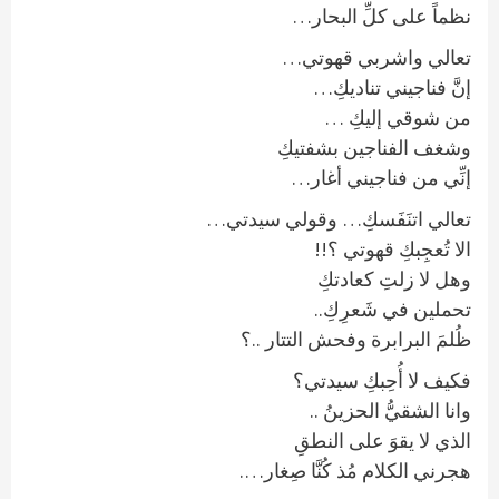
نظماً على كلِّ البحار…
تعالي واشربي قهوتي…
إنَّ فناجيني تناديكِ…
من شوقي إليكِ …
وشغف الفناجين بشفتيكِ
إنِّي من فناجيني أغار…
تعالي اتنَفَسكِ… وقولي سيدتي…
الا تُعجِبكِ قهوتي ؟!!
وهل لا زلتِ كعادتكِ
تحملين في شَعرِكِ..
ظُلمَ البرابرة وفحش التتار ..؟
فكيف لا أُحِبكِ سيدتي؟
وانا الشقيُّ الحزينُ ..
الذي لا يقوَ على النطقِ
هجرني الكلام مُذ كُنَّا صِغار….