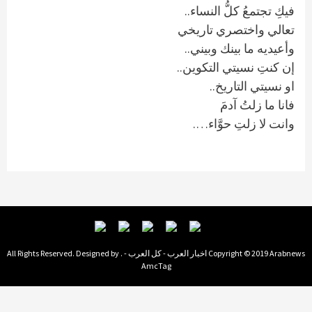
فيكِ تجتمعُ كلُّ النساء..
تعالي واختصري تاريخي
وأعيديه ما بينك وبيني..
إن كنتِ نسيتي التكوين..
او نسيتي التاريخ..
فانا ما زلتُ آدمَ
وانت لا زلتِ حوَّاء….
Copyright © 2019 Arabnews اخبار العرب - كل العرب - . All Rights Reserved. Designed by
AmcTag