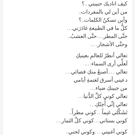
كيف اناديك حبيبتي ..؟
من أين لي بالمفردات..
وأين تسكنُ الكلمات..؟
كلُّ ما في الطبيعةِ غادَرَني…
حتَّى المطر….حتَّى العشبُ..
وحتَّى الأشجار….
تعالي أنظرُ للعالمِ بعينيكِ
لَعلِّي أرى السماء….
تعالي ….أصنعُ منكِ فضائي…
دعيني أسرق لعتمةِ أيامي
من جبينكِ ضياء…
تعالي كوني كلَّ الدُّنيا…
تعالي إنِّي أُحِبّكِ…
تَشَكَّلي غيماً…كوني مطراً..
كوني بستاني…كوني كلَّ الثمار…
كوني أغنيتي …وكوني لحني..