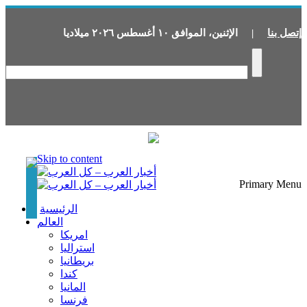
إتصل بنا
|
الإثنين
،
الموافق
١٠
أغسطس
٢٠٢٦
ميلاديا
Skip to content
Primary Menu
الرئيسية
العالم
امريكا
استراليا
بريطانيا
كندا
المانيا
فرنسا