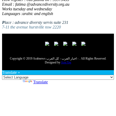
Email : fatima @advancediversity.org.au
Works tuesday and wednesday
Languages :arabic and english
P
lace : advance diversty servis suite 231
7-11 the avenue hurstville nsw 2220
Copyright © 2019 Arabnews اخبار العرب - كل العرب - . All Rights Reserved.
Designed by
AmcTag
Translate »
Powered by
Translate