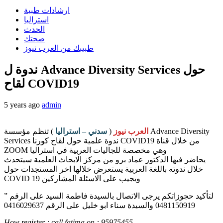
ارشادات طبية
استراليا
الحدث
صحتك
طبيبك من العرب نيوز
ندوة ل Advance Diversity Services حول
لقاح COVID19
5 years ago
admin
العرب نيوز
(
سدني – استراليا
) تنظم مؤسسة Advance Diversity
Services ندوة علمية حول لقاح كورنا COVID19 من خلال قناة
ZOOM وهي مخصصة للجاليات العربية في استراليا
يحاضر فيها الدكتور عماد برو من مركز الابحاث العلمية سيتحدث
خلال ندوته باللغة العربية يستعرض خلالها اخر المستجدات حول
COVID 19 ويجيب على الاسئلة المشاركين
لتأكيد حجوزاتكم يرجى الاتصال بالسيدة فاطمة السيد على الرقم ”
0481150919 والسيدة سناء ابو خليل على الرقم 0416029637
How register : call fatima on : 95975455