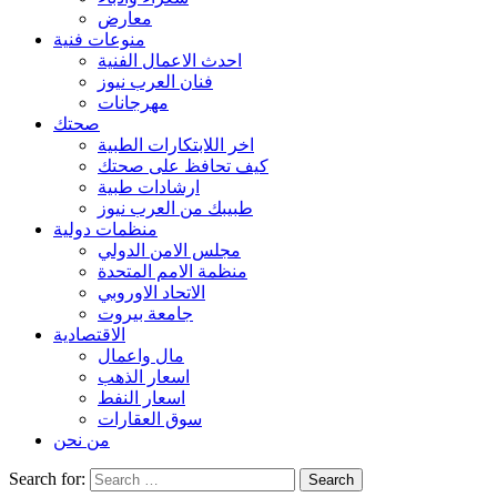
معارض
منوعات فنية
احدث الاعمال الفنية
فنان العرب نيوز
مهرجانات
صحتك
اخر اللابتكارات الطبية
كيف تحافظ على صحتك
ارشادات طبية
طبيبك من العرب نيوز
منظمات دولية
مجلس الامن الدولي
منظمة الامم المتحدة
الاتحاد الاوروبي
جامعة بيروت
الاقتصادية
مال واعمال
اسعار الذهب
اسعار النفط
سوق العقارات
من نحن
Search for: