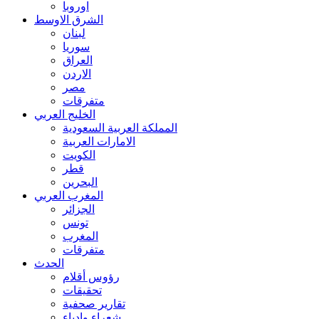
اوروبا
الشرق الاوسط
لبنان
سوريا
العراق
الاردن
مصر
متفرقات
الخليج العربي
المملكة العربية السعودية
الامارات العربية
الكويت
قطر
البحرين
المغرب العربي
الجزائر
تونس
المغرب
متفرقات
الحدث
رؤوس أقلام
تحقيقات
تقارير صحفية
شعراء وادباء