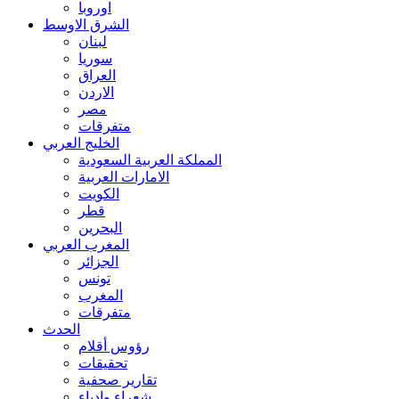
اوروبا
الشرق الاوسط
لبنان
سوريا
العراق
الاردن
مصر
متفرقات
الخليج العربي
المملكة العربية السعودية
الامارات العربية
الكويت
قطر
البحرين
المغرب العربي
الجزائر
تونس
المغرب
متفرقات
الحدث
رؤوس أقلام
تحقيقات
تقارير صحفية
شعراء وادباء