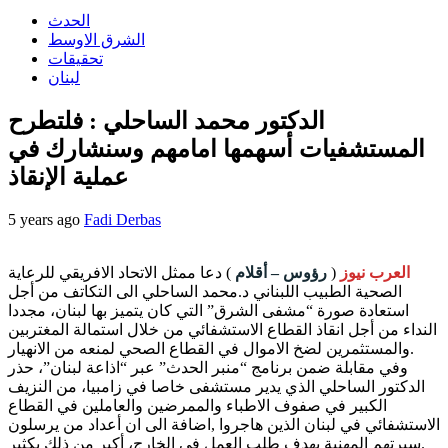
الحدث
الشرق الاوسط
تحقيقات
لبنان
الدكتور محمد الساحلي : فلتطرح
المستشفيات أسهمها امامهم وسنشارك في
عملية الإنقاذ
5 years ago
Fadi Derbas
العرب نيوز
(
رؤوس – أقلام
) دعا ممثل الاتحاد الافريقي للرعاية
الصحية الطبيب اللبناني د.محمد الساحلي الى التكاتف من أجل
استعادة صورة “مشفى الشرق” التي كان يتميز بها لبنان، مجددا
النداء من أجل انقاذ القطاع الاستشفائي من خلال استمالة المغتربين
والمستثمرين لضخ الاموال في القطاع الصحي لمنعه من الانهيار.
وفي مقابلة ضمن برنامج “منبر الحدث” عبر “اذاعة لبنان”، حذر
الدكتور الساحلي الذي يدير مستشفى خاصا في زامبيا، من النزيف
الكبير في صفوف الاطباء والممرضين والعاملين في القطاع
الاستشفائي في لبنان الذين هاجروا ,اضافة الى ان أعداد من يرسلون
سيرتهم المهنية بهدف طلب العمل في الخارج، أكبر من ذلك بكثير.