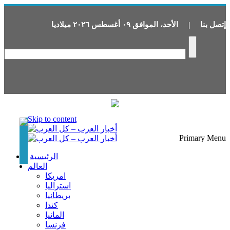
إتصل بنا
|
الأحد
،
الموافق
٠٩
أغسطس
٢٠٢٦
ميلاديا
Skip to content
Primary Menu
الرئيسية
العالم
امريكا
استراليا
بريطانيا
كندا
المانيا
فرنسا