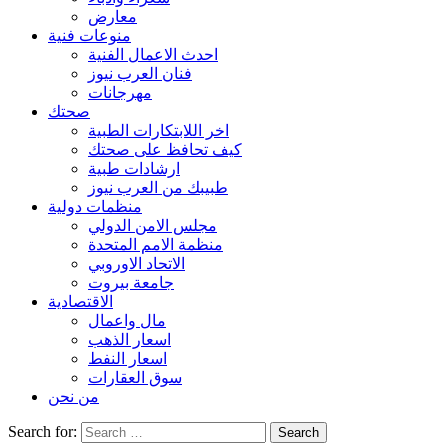
معارض
منوعات فنية
احدث الاعمال الفنية
فنان العرب نيوز
مهرجانات
صحتك
اخر اللابتكارات الطبية
كيف تحافظ على صحتك
ارشادات طبية
طبيبك من العرب نيوز
منظمات دولية
مجلس الامن الدولي
منظمة الامم المتحدة
الاتحاد الاوروبي
جامعة بيروت
الاقتصادية
مال واعمال
اسعار الذهب
اسعار النفط
سوق العقارات
من نحن
Search for: