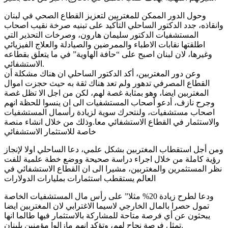
وحول الدور الممكن للمغتربين لتعزيز القطاع الصحي في لبنان
وانقاذه، جدد الدكتور الساحلي التأكيد على تبنيه صرخة نقيب اصحاب
المستشفيات الدكتور سليمان هارون، وصرخات التحذير التي
اطلقتها نقابات الاطباء والممرضين والصيادلة والعلاج الفيزيائي
وغيرها، لان لبنان اصبح على “حافة الهاوية” في ما يتعلق بقطاعه
الاستشفائي.
وعن دور المغتربين، أكد الدكتور الساحلي ان هناك مشكلة أن
القطاع المصرفي تدهور ولم تعد هناك ثقة به حيث حجزت اموال
المغتربين ايضا، وهو بمثابة غصة لهم، لكن من اجل الا تظل غصة
وجرح نازف، أدعو أصحاب المستشفيات الى ان ينسوا للحظة انهم
اصحاب مستشفيات، ولنتحرك سوية لزيادة رأسمال المستشفيات
والاستثمار في القطاع الاستشفائي معا.وذلك من خلال انشاء منصة
خاصة للاستثمار الاستشفائي
ومن أجل استقطاب المغتربين بشكل علمي، دعا الساحلي اولا لإنجاز
رؤية كاملة من خلال اجراء دراسة صحيحة ووضع خطة علمية للفت
نظر المستثمرين والمغتربين، مشيرا الى ان القطاع الاستشفائي في
العالم يستقطب استثمارات بمليارات الدولارات
ودعا لطرح زيادة 20% مثلا” على رأس مال المستشفيات الخاصة
تمول حصرا بالمال الخارجي لاسيما الاغترابي لان المغتربين ايضا
يبحثون عن أي فرصة متاحة للمشاركة بالاستثمار فيها طالما انها
تمثل فرصة نجاح لهم، وتؤكد انهم مازالوا مؤمنين بلبنان.