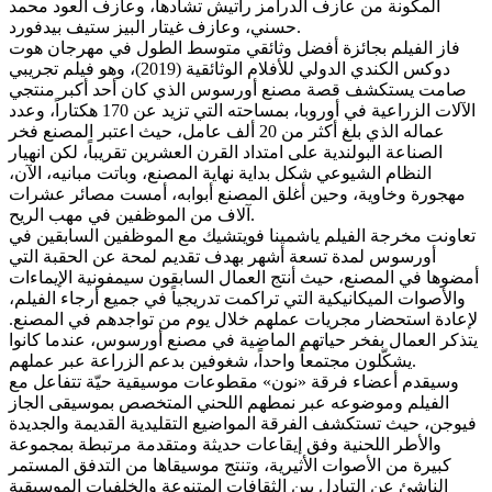
المكونة من عازف الدرامز راتيش تشادها، وعازف العود محمد
حسني، وعازف غيتار البيز ستيف بيدفورد.
فاز الفيلم بجائزة أفضل وثائقي متوسط ​​الطول في مهرجان هوت
دوكس الكندي الدولي للأفلام الوثائقية (2019)، وهو فيلم تجريبي
صامت يستكشف قصة مصنع أورسوس الذي كان أحد أكبر منتجي
الآلات الزراعية في أوروبا، بمساحته التي تزيد عن 170 هكتاراً، وعدد
عماله الذي بلغ أكثر من 20 ألف عامل، حيث اعتبر المصنع فخر
الصناعة البولندية على امتداد القرن العشرين تقريباً، لكن انهيار
النظام الشيوعي شكل بداية نهاية المصنع، وباتت مبانيه، الآن،
مهجورة وخاوية، وحين أغلق المصنع أبوابه، أمست مصائر عشرات
آلاف من الموظفين في مهب الريح.
تعاونت مخرجة الفيلم ياشمينا فويتشيك مع الموظفين السابقين في
أورسوس لمدة تسعة أشهر بهدف تقديم لمحة عن الحقبة التي
أمضوها في المصنع، حيث أنتج العمال السابقون سيمفونية الإيماءات
والأصوات الميكانيكية التي تراكمت تدريجياً في جميع أرجاء الفيلم،
لإعادة استحضار مجريات عملهم خلال يوم من تواجدهم في المصنع.
يتذكر العمال بفخر حياتهم الماضية في مصنع أورسوس، عندما كانوا
يشكّلون مجتمعاً واحداً، شغوفين بدعم الزراعة عبر عملهم.
وسيقدم أعضاء فرقة «نون» مقطوعات موسيقية حيّة تتفاعل مع
الفيلم وموضوعه عبر نمطهم اللحني المتخصص بموسيقى الجاز
فيوجن، حيث تستكشف الفرقة المواضيع التقليدية القديمة والجديدة
والأطر اللحنية وفق إيقاعات حديثة ومتقدمة مرتبطة بمجموعة
كبيرة من الأصوات الأثيرية، وتنتج موسيقاها من التدفق المستمر
الناشئ عن التبادل بين الثقافات المتنوعة والخلفيات الموسيقية