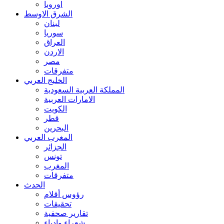
اوروبا
الشرق الاوسط
لبنان
سوريا
العراق
الاردن
مصر
متفرقات
الخليج العربي
المملكة العربية السعودية
الامارات العربية
الكويت
قطر
البحرين
المغرب العربي
الجزائر
تونس
المغرب
متفرقات
الحدث
رؤوس أقلام
تحقيقات
تقارير صحفية
شعراء وادباء