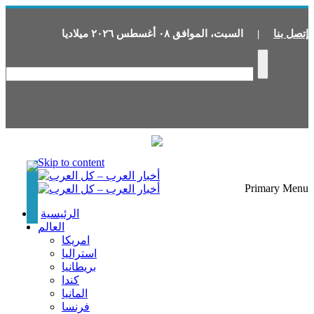
إتصل بنا
|
السبت
،
الموافق
٠٨
أغسطس
٢٠٢٦
ميلاديا
Skip to content
Primary Menu
الرئيسية
العالم
امريكا
استراليا
بريطانيا
كندا
المانيا
فرنسا