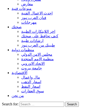
معارض
منوعات فنية
احدث الاعمال الفنية
فنان العرب نيوز
مهرجانات
صحتك
اخر اللابتكارات الطبية
كيف تحافظ على صحتك
ارشادات طبية
طبيبك من العرب نيوز
منظمات دولية
مجلس الامن الدولي
منظمة الامم المتحدة
الاتحاد الاوروبي
جامعة بيروت
الاقتصادية
مال واعمال
اسعار الذهب
اسعار النفط
سوق العقارات
من نحن
Search for: