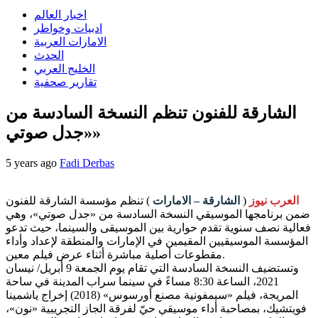
اخبار العالم
ادبيات وخواطر
الامارات العربية
الحدث
الخليج العربي
تقارير صحفية
الشارقة للفنون تنظم النسخة السادسة من
«جدل صوتي»
5 years ago
Fadi Derbas
العرب نيوز
(
الشارقة – الامارات
) تنظم مؤسسة الشارقة للفنون
ضمن برنامجها الموسيقي النسخة السادسة من «جدل صوتي»، وهي
فعالية نصف سنوية تقدم حوارية بين الموسيقى والسينما، حيث تدعو
المؤسسة الموسيقيين المقيمين في الإمارات والمنطقة لإعداد وأداء
مقطوعات أصلية مباشرة أثناء عرض فيلم معين.
وتستضيف النسخة السادسة التي تقام يوم الجمعة 9 أبريل/ نيسان
2021، الساعة 8:30 مساءً في سينما سراب المدينة في ساحة
المريجة، فيلم «سيمفونية مصنع أورسوس» (2018) إخراج ياشمينا
فويتشيك، بمصاحبة أداء موسيقي حيّ لفرقة الجاز التجريبية «نون»،