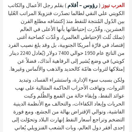
العرب نيوز
(
رؤوس – أقلام
) بقلم رجل الأعمال والكاتب
الكويتي علي النقي لطالما تصدّرت فنزويلا المراتب العُليا
بين الدُول المُنتجة للنفط منذ إكتشافه مطلع القرن
العشرين، وقُدّرت إحتياطاتها بأنها الأعلى في العالم
(تملك ثُلث الإحتياطي العالمي)، وعُدّت كصاحبة أغنى
إقتصاد في قارّة أمريكا الجنوبية، بل وقد بلغ نصيب الفرد
من الناتج عام 1950 حوالي 7400 دولار (يُعادل 2240 دينار
كويتي) في وضع يُشير إلى الرفاهية آنذاك، فضلاً عن
إمتلاكها لثروات هامّة كالحديد والذهب والألماس وغيرها.
ولكن بسبب سوء الإدارة، واستشراء الفساد، وتبديد
الثروات، وتهافت الأحزاب الحاكمة المتتالية على نهب
عوائد النفط، وإبقاء حالة من القمع والظُلم وكبت
الحريات وإبعاد الكفاءات، والتحالف مع الأنظمة الدينية
الفاشية، وتوالي الإقتراض بهالة من الجشع، ومع فورة
التضخم وتراجع أسعار النفط إنهارت البلاد وتحوّلت إلى
إحدى أفقر دول العالم، وبات الشعب الفنزويلي يُعاني