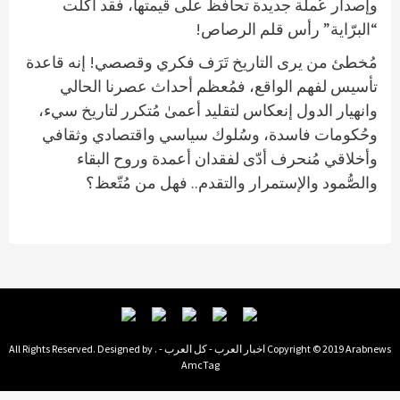
وإصدار عُملة جديدة تحافظ على قيمتها، فقد أكلت
“البرّاية” رأس قلم الرصاص!
مُخطئ من يرى التاريخ تَرَف فكري وقصصي! إنه قاعدة
تأسيس لفهم الواقع، فمُعظم أحداث عصرنا الحالي
وانهيار الدول إنعكاس لتقليد أعمىٰ مُتكرر لتاريخ سيء،
وحُكومات فاسدة، وسُلوك سياسي واقتصادي وثقافي
وأخلاقي مُنحرف أدّى لفقدان أعمدة وروح البقاء
والصُّمود والإستمرار والتقدم.. فهل من مُتّعظ؟
Copyright © 2019 Arabnews اخبار العرب - كل العرب - . All Rights Reserved. Designed by
AmcTag