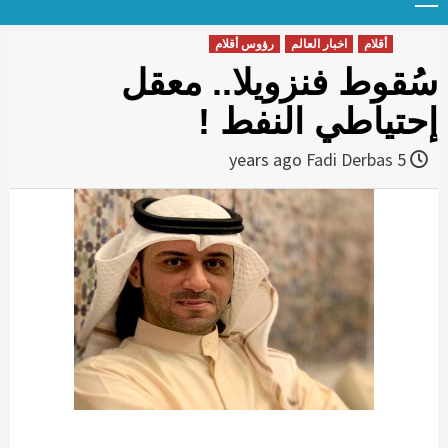
Menu
t
conten
أقلام
اخبار العالم
رؤوس أقلام
سُقوط فنزويلا.. معقل
إحتياطي النفط !
Fadi Derbas
5 years ago