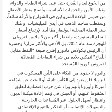
من الجُوع لعدم القُدرة حتى على شراء الطعام والدواء،
وغياب الأمن والخدمات الأساسية، وأصبح منظر الأطفال
من حديثي الولادة المتروكين في الشوارع والأزقّة شائعاً،
وسقطت مناجم الذهب في أيدي الميليشيات، و هُتك
سِتر العملة المحلية البوليفار ممّا أدى لإرتفاع أسعار
السلع المستوردة، واضطر أكثر من 3 ملايين فنزويلي
للهجرة منذ عام 2014، بل الأدهى والأكثر مرارةً وحسرة
أن الرئيس نيكولاس مادورو إقترح صيغة “النفط مقابل
اللّقاح” لتمكين بلاده من شراء اللقاحات المُضادّة
لفيروس كورونا المُستجد ! .
واليوم لا جدوى من البكاء على اللّبَن المسكوب في
فنزويلا فلن يعود إلى الكأس ثانيةً، أو البحث عن شمّاعة
أميركا وأوروبا بأنهم وراء شن حرب إقتصادية لتعليق
السُقوط عليهم، أو العيش في وَهم إعادة هيكلة الديون
وانتظار أسهل الحلول عبر المُساعدات الخارجية
والتسهيلات الإئتمانية، أو التفكير بالتنويع الإقتصادي