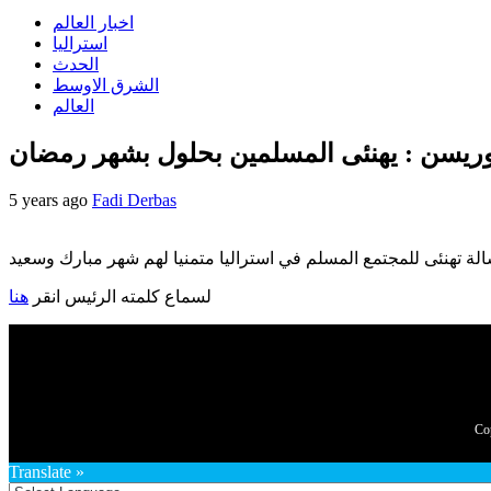
اخبار العالم
استراليا
الحدث
الشرق الاوسط
العالم
ريسن : يهنئى المسلمين بحلول بشهر رمضان
5 years ago
Fadi Derbas
ة تهنئى للمجتمع المسلم في استراليا متمنيا لهم شهر مبارك وسعيد
لسماع كلمته الرئيس انقر
هنا
Translate »