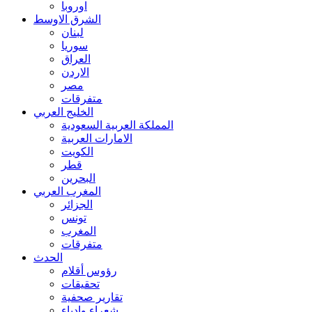
اوروبا
الشرق الاوسط
لبنان
سوريا
العراق
الاردن
مصر
متفرقات
الخليج العربي
المملكة العربية السعودية
الامارات العربية
الكويت
قطر
البحرين
المغرب العربي
الجزائر
تونس
المغرب
متفرقات
الحدث
رؤوس أقلام
تحقيقات
تقارير صحفية
شعراء وادباء