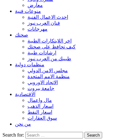
معارض
منوعات فنية
احدث الاعمال الفنية
فنان العرب نيوز
مهرجانات
صحتك
اخر اللابتكارات الطبية
كيف تحافظ على صحتك
ارشادات طبية
طبيبك من العرب نيوز
منظمات دولية
مجلس الامن الدولي
منظمة الامم المتحدة
الاتحاد الاوروبي
جامعة بيروت
الاقتصادية
مال واعمال
اسعار الذهب
اسعار النفط
سوق العقارات
من نحن
Search for: