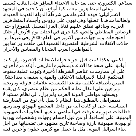
سيدّعي الكثيرون، حتى بعد حالة الاعتداء السافر على النائب كسيف
وعلى المتظاهرين معه ، كما أتوقع، أن لا جديد في المشهد
الاسرائيلي؛ فهذه الشرطة هي شرطة الدولة القديمة الجديدة،
ولطالما شاهدنا عصيّها وهي تهوي على رؤوس وأجساد المتظاهرين
العرب، وبنادقها تطلق عليهم قنابل الغاز المسيل للدموع او حتى
الرصاص المطاطي والحي، كما جرى في احداث يوم الأرض أو خلال
احتجاجات ومواجهات شهر اكتوبر في العام 2000 وفي غيرها من
حالات الانفلات الشرطية العنصرية القمعية التي خلّفت وراءها بين
المواطنين العرب الضحايا والمصابين والأحزان.
لكنني، هكذا كتبت قبل اجراء جولة الانتخابات الاخيرة، وان كنت
أوافق على صحة هذا الادعاء بمنظوره التاريخي، أؤكد مرة أخرى،
على ان ممارسات عناصر الشرطة الأخيرة وثبوت عملية سقوط
المحكمة العليا الاسرائيلية الاخلاقي والمهني، ستبقى، بعد احتلال
اليمين بأطيافه لأغلبية مقاعد الكنيست، علامات فارقة وتاريخية
وبراهين على انتقال نظام الحكم من نظام عنصري، كان يقمع
ويضطهد مواطني الدولة العرب ولم يزل، الى نظام مستبد لا
ديمقراطي بالمطلق. هذا النظام لا يقبل بأي نوع من المعارضة
السياسية، حتى لو كانت آتية من داخل المجتمع اليهودي وتمارسها
قطاعات صهيونية عرفت في الماضي بدعمها للحكومات الصهيونية
اليمينية، على أصنافها، أو من قبل اجسام وجهات وشخصيات يهودية
أو يهودية صهيونية بارزة وصاحبة تاريخ مشهود في تضحياتها من اجل
بناء اسرائيل القوية، مثل ما حصل مع كرمي چيلون وأخرين قبله.