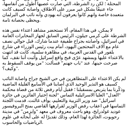
المحتلة ؛ لكن رد الشرطة، التي صارت عصيها أطول من أنفاسها،
جاء عنيفًا بشكل غير مبرر على الاطلاق، واصابة كسيف كانت
متعمدة خاصة وانهم كانوا يعرفون أنه يهودي وأنه نائب في البرلمان
ويحظى بحصانة تامة.
لا يمكن، في هذا المقام، ألا نستحضر مشاهد اعتداء نفس هذه
الشرطة على كرمي جيلون، الرئيس السابق لجهاز المخابرات العامة
في اسرائيل، واصابته بجراح طفيفة عندما شارك، قبل حوالي نصف
عام مع آلاف المحتجين اليهود، أمام بيت رئيس الوزراء في شارع
بلفور في القدس الغربية، في مظاهرة سلمية، كانت قد انتهت
بالاعتداء عليها وبمشهد عرّى قبح واقع اسرائيل وأثبت أننا نقف، كما
صرخت حينها، عند “باب جهنم” فسألت: “من يوقف السقوط به
وكيف؟”.
لم يكن الاعتداء على المتظاهرين في حي الشيخ جراح واصابة النائب
كسيف هو النذير الوحيد الذي أصابنا في الأسابيع القليلة الماضية
وذكّرنا بما يتربص بمسقبلنا ؛ فقبل أيام رفض ثلاثة من قضاة محكمة
“العدل” العليا الاسرائيلية التماس “لجنة اختيار الفائزين في جائزة
اسرائيل” ضد وزير التربية والتعليم، يوآف غالنت. قدمت اللجنة
التماسها في اعقاب رفض الوزير لقرارهها القاضي بمنح البروفيسور
عوديد غولدرايخ، وهو باحث معروف في معهد “وايزمن” في مدينة
رحوبوت، الجائزة لهذا العام، وذلك تقديرًا له على أبحاثه في علوم
الرياضيات والحاسوب.