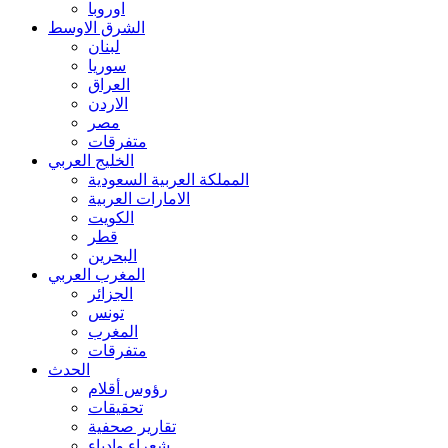
اوروبا
الشرق الاوسط
لبنان
سوريا
العراق
الاردن
مصر
متفرقات
الخليج العربي
المملكة العربية السعودية
الامارات العربية
الكويت
قطر
البحرين
المغرب العربي
الجزائر
تونس
المغرب
متفرقات
الحدث
رؤوس أقلام
تحقيقات
تقارير صحفية
شعراء وادباء