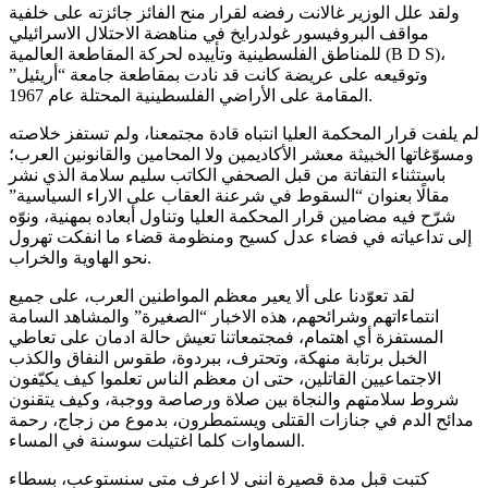
ولقد علل الوزير غالانت رفضه لقرار منح الفائز جائزته على خلفية
مواقف البروفيسور غولدرايخ في مناهضة الاحتلال الاسرائيلي
للمناطق الفلسطينية وتأييده لحركة المقاطعة العالمية (B D S)،
وتوقيعه على عريضة كانت قد نادت بمقاطعة جامعة “أريئيل”
المقامة على الأراضي الفلسطينية المحتلة عام 1967.
لم يلفت قرار المحكمة العليا انتباه قادة مجتمعنا، ولم تستفز خلاصته
ومسوّغاتها الخبيثة معشر الأكاديمين ولا المحامين والقانونين العرب؛
باستثناء التفاتة من قبل الصحفي الكاتب سليم سلامة الذي نشر
مقالًا بعنوان “السقوط في شرعنة العقاب على الاراء السياسية”
شرّح فيه مضامين قرار المحكمة العليا وتناول أبعاده بمهنية، ونوّه
إلى تداعياته في فضاء عدل كسيح ومنظومة قضاء ما انفكت تهرول
نحو الهاوية والخراب.
لقد تعوّدنا على ألا يعير معظم المواطنين العرب، على جميع
انتماءاتهم وشرائحهم، هذه الاخبار “الصغيرة” والمشاهد السامة
المستفزة أي اهتمام، فمجتمعاتنا تعيش حالة ادمان على تعاطي
الخبل برتابة منهكة، وتحترف، ببردوة، طقوس النفاق والكذب
الاجتماعيين القاتلين، حتى ان معظم الناس تعلموا كيف يكيّفون
شروط سلامتهم والنجاة بين صلاة ورصاصة ووجبة، وكيف يتقنون
مدائح الدم في جنازات القتلى ويستمطرون، بدموع من زجاج، رحمة
السماوات كلما اغتيلت سوسنة في المساء.
كتبت قبل مدة قصيرة انني لا اعرف متى سنستوعب، بسطاء