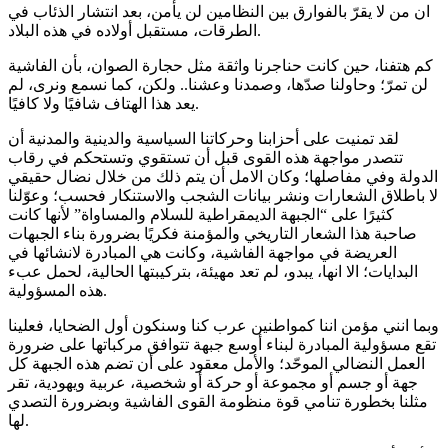
ان من لا يقرّ بالفوارق بين النظامين لن يأمن، بعد انتشار الذئاب في
الطرقات، مستقبل أولاده في هذه البلاد.
كم هتفنا، حين كانت حناجرنا واثقة مثل حجارة الصوان، بأن الفاشية
لن تمرّ؛ وحاولنا صدّها، وصمدنا وعشنا.. ولكن، كما نسمع ونرى، لم
يعد هذا الهتاف شافيًا ولا كافيًا.
لقد تمنيت على أحزابنا وحركاتنا السياسية والدينية والمدنية أن
تتصدر مواجهة هذه القوى قبل أن تستقوي وتستحكم في رقاب
الدولة وفي مفاصلها؛ وكان الامل أن يتم ذلك من خلال نضال حقيقي
لا باطلاق الشعارات ونشر بيانات الشجب والاستنكار فحسب؛ وعوّلنا
كثيرًا على “الجبهة الديمقراطية للسلام والمساواة” لأنها كانت
صاحبة هذا الشعار التاريخي والمؤمنة فكريًا بضرورة بناء الجبهات
العريضة في مواجهة الفاشية، وكانت هي المبادرة لانشائها في
البدايات؛ الا انها، يبدو، لم تعد مهيئة، بتركيبتها الحالية، لحمل عبء
هذه المسؤولية.
وبما انني مؤمن اننا كمواطنين عرب كنا وسنكون أول الضحايا، فعلينا
تقع مسؤولية المبادرة لبناء أوسع جبهة تتوافق مركباتها على ضرورة
العمل النضالي الموحّد؛ والأمل معقود على أن تضم هذه الجبهة كل
جهة أو جسم أو مجموعة أو حركة أو شخصية، عربية ويهودية، تقر
مثلنا بخطورة تنامي قوة منظومة القوى الفاشية وبضرورة التصدي
لها.