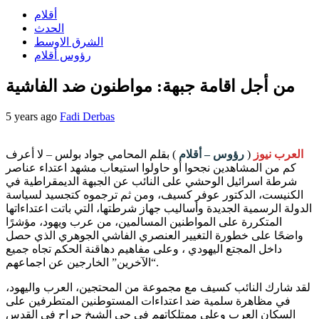
أقلام
الحدث
الشرق الاوسط
رؤوس أقلام
من أجل اقامة جبهة: مواطنون ضد الفاشية
5 years ago
Fadi Derbas
العرب نيوز
(
رؤوس – أقلام
) بقلم المحامي جواد بولس – لا أعرف
كم من المشاهدين نجحوا أو حاولوا استيعاب مشهد اعتداء عناصر
شرطة اسرائيل الوحشي على النائب عن الجبهة الديمقراطية في
الكنيست، الدكتور عوفر كسيف، ومن ثم ترجموه كتجسيد لسياسة
الدولة الرسمية الجديدة وأساليب جهاز شرطتها، التي باتت اعتداءاتها
المتكررة على المواطنين المسالمين، من عرب ويهود، مؤشرًا
واضحًا على خطورة التغيير العنصري الفاشي الجوهري الذي حصل
داخل المجتع اليهودي ، وعلى مفاهيم دهاقنة الحكم تجاه جميع
“الآخرين” الخارجين عن اجماعهم.
لقد شارك النائب كسيف مع مجموعة من المحتجين، العرب واليهود،
في مظاهرة سلمية ضد اعتداءات المستوطنين المتطرفين على
السكان العرب وعلى ممتلكاتهم في حي الشيخ جراح في القدس