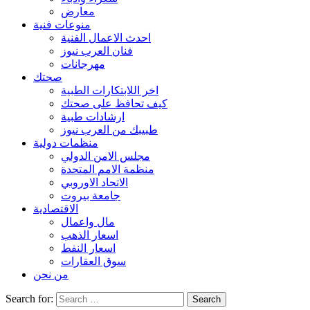
معارض
منوعات فنية
احدث الاعمال الفنية
فنان العرب نيوز
مهرجانات
صحتك
اخر اللابتكارات الطبية
كيف تحافظ على صحتك
ارشادات طبية
طبيبك من العرب نيوز
منظمات دولية
مجلس الامن الدولي
منظمة الامم المتحدة
الاتحاد الاوروبي
جامعة بيروت
الاقتصادية
مال واعمال
اسعار الذهب
اسعار النفط
سوق العقارات
من نحن
Search for: