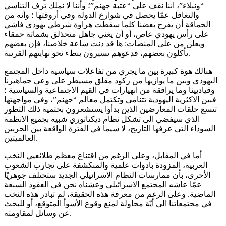
“ونبلاء”، اننا نقف على “عتبة جهنم”؛ وأننا لا نملك ترف التناسي
والتغافل عمّا يحصل في شوارع الدولة وفي أروقتها ؛ وأنه من
الحماقة أن يفرح بعضنا كلما سقطت هراوة شرطي يهودي فاشي
على رأس يهودي عاص، أو أن يغني جاهل متحذلق بشماتة حمقاء
ويعلن من على المنصات: ها قد دنت ساعة خلاصنا، فإن بعضهم
يأكلون بعضهم، فدعوهم يسيرون ببطء نحو نهايتهم القريبة.
هنالك هوة كبيرة بين ما يجري من تفاعلات سياسية داخل المجتمع
اليهودي وبين ما يوازيها من ركود مقلق مسيطر على وعي جماهيرنا
وقياديينا وما يرافقة من انهيارات في القيم الاجتماعية والسياسية ؛
فبين الاكثرية اليهودية تتنامى وتكتمل معالم “جهنم”، وفي مواجهتها
تتسع حلقات المعارضين الذين بدأوا يستشعرون بحتمية ذلك التطور
الذي سيفضي الى تشكل نظام ديكتاتوري شبيه بجميع الانظمة
السوداء التي عرفها التاريخ، لا سيما في الفترة الواقعة بين الحربين
العالميتين.
أما في المقابل، وعلى الرغم من اقتناع معظم طلائعيي النخب
العربية، المزودة بادوات علمية والمنكشفة على تجارب الشعوب
الأخرى، بأن ممارسات النظام الاسرائيلي الجديد ستختلف جوهريًا
عمّا عاشه المجتمع الاسرائيلي وعشناه نحن في العقود السبعة
الماضية. وعلى الرغم من معرفة هذه الحقيقة، لم تبادر هذه النخب
في مجتمعاتنا الى أيّة محاولة لمنع وقوع الأسوأ المتوقع، أو للبحث
عن وسائل لمقاومته.