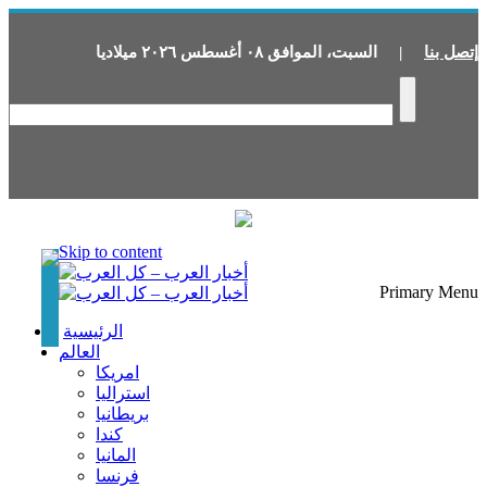
إتصل بنا
|
السبت
،
الموافق
٠٨
أغسطس
٢٠٢٦
ميلاديا
Skip to content
Primary Menu
الرئيسية
العالم
امريكا
استراليا
بريطانيا
كندا
المانيا
فرنسا