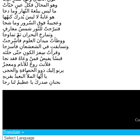
وهو المحالُ فكلُّ عينٍ خبّأتْ
ما ليس يبلغهُ النّهار وما دجا
هو غايةٌ لا ليسَ يُدركُ كنهُها
وعجيبةٌ فوق السّرور وما شجا
فتبرّجتْ للنّور شمسُ معارفٍ
وتمارجَ البحران ثمّ تماوجا
ووطأتُ ميدانَ العلوم فأُسْرِجتْ
وتسابقت في الشعشعانِ فأسرَجا
وقرأتُ سِفرَ الكونِ حتّى خلتَه
قبسًا يفيضُ فمنْ وعاهُ فقد نجا
فلأنتَ روحٌ للأنام ومعجزٌ
يرنو إليك ذوو الحصافةِ والحجى
يا أيّها الملأُ البعيدُ بقربهِ
بحنانِ صدركَ يا عظيمُ لنا رجا
Translate »