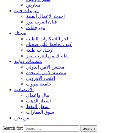
معارض
منوعات فنية
احدث الاعمال الفنية
فنان العرب نيوز
مهرجانات
صحتك
اخر اللابتكارات الطبية
كيف تحافظ على صحتك
ارشادات طبية
طبيبك من العرب نيوز
منظمات دولية
مجلس الامن الدولي
منظمة الامم المتحدة
الاتحاد الاوروبي
جامعة بيروت
الاقتصادية
مال واعمال
اسعار الذهب
اسعار النفط
سوق العقارات
من نحن
Search for: