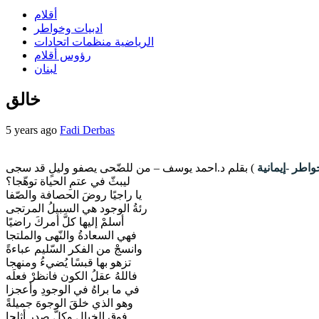
أقلام
ادبيات وخواطر
الرياضية منظمات اتحادات
رؤوس أقلام
لبنان
خالق
5 years ago
Fadi Derbas
واطر -إيمانية
) بقلم د.احمد يوسف – من للضّحى يصفو وليلٍ قد سجى
ليبثّ في عتمِ الحياة توهّجا؟
يا راجيًا روضَ الحصافة والصّفا
رئةُ الوجود هي السبيلُ المرتجى
أسلمْ إليها كلَّ أمركَ راضيًا
فهي السعادةُ والنّهى والملتجا
وانسجْ من الفكر السّليم عباءةً
تزهو بها قبسًا يُضيءُ ومنهجا
فاللهُ عقلُ الكون فانظرْ فعلَه
في ما براهُ في الوجودِ وأعجزا
وهو الذي خلقَ الوجوهَ جميلةً
فوق الخيال وكلَّ صدرٍ أثلجا