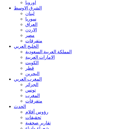
اوروبا
الشرق الاوسط
لبنان
سوريا
العراق
الاردن
مصر
متفرقات
الخليج العربي
المملكة العربية السعودية
الامارات العربية
الكويت
قطر
البحرين
المغرب العربي
الجزائر
تونس
المغرب
متفرقات
الحدث
رؤوس أقلام
تحقيقات
تقارير صحفية
شعراء وادباء