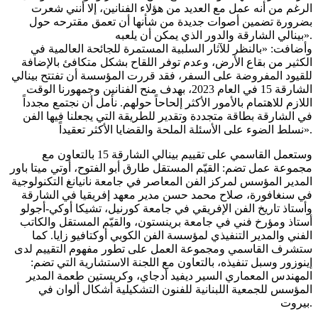
الرغم من أنه عمل مع العديد من هؤلاء الفنانين، إلا أنني شعرت
بضرورة تضمين أصوات جديدة من شأنها أن تعمق مقترحه حول
بينالي الشارقة والدور الذي يمكن أن يلعبه».
وأضافت: «بالنظر للآثار السلبية المستمرة للجائحة العالمية في
الكثير من بقاع الأرض، وعدم توفر اللقاح بشكل متكافئ بالإضافة
للقيود المفروضة على السفر، فقد قررت المؤسسة أن تفتتح بينالي
الشارقة 15 في العام 2023، بهدف منح الفنانين وجمهورنا الوقت
اللازم للاهتمام بالأمور الأكثر إلحاحاً حولهم. نأمل أن نجتمع مجدداً
في الشارقة بطاقة متجددة وتقدير للطريقة التي يجعلنا فيها الفن
نسلط الضوء على الأسئلة الملحة والقضايا الأكثر تعقيداً».
وستعمل القاسمي على تقييم بينالي الشارقة 15 بالتعاون مع
مجموعة عمل تضم: القيّم المستقل طارق أبو الفتوح، أوتي ميتا باور
المدير المؤسس لمركز الفن المعاصر في جامعة نانيانغ التكنولوجية
في سنغافورة، صلاح محمد حسن مدير معهد إفريقيا في الشارقة
وأستاذ تاريخ الفن الإفريقي في جامعة كورنيل، تشيكا أوكي-أجولو
أستاذ ومؤرخ فني في جامعة برينستون، والقيّم المستقل والكاتب
الفني والمدير التنفيذي لمؤسسة الفن الكوبي أوكتافيو زايا. كما
ستشرف القاسمي ومجموعة العمل على تطور مفهوم التقييم لدى
إينوزور وسبل تنفيذه، بالتعاون مع اللجنة الاستشارية التي تضم:
المهندس المعماري السير ديفيد أدجاي، وكريستين طعمة المدير
المؤسس للجمعية اللبنانية للفنون التشكيلية أشكال ألوان في
بيروت.