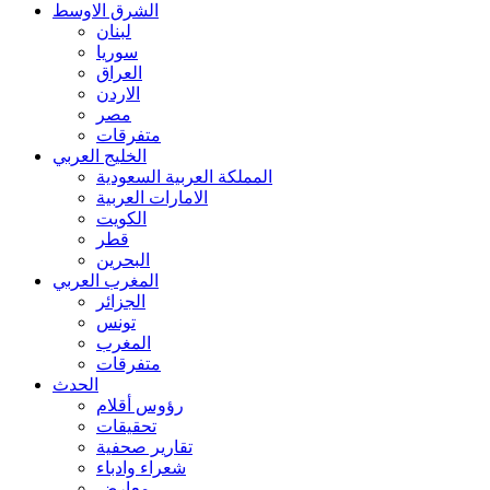
الشرق الاوسط
لبنان
سوريا
العراق
الاردن
مصر
متفرقات
الخليج العربي
المملكة العربية السعودية
الامارات العربية
الكويت
قطر
البحرين
المغرب العربي
الجزائر
تونس
المغرب
متفرقات
الحدث
رؤوس أقلام
تحقيقات
تقارير صحفية
شعراء وادباء
معارض