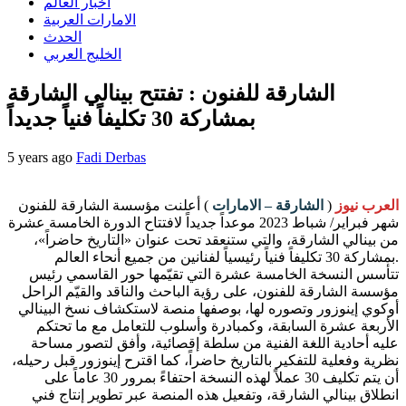
اخبار العالم
الامارات العربية
الحدث
الخليج العربي
الشارقة للفنون : تفتتح بينالي الشارقة
بمشاركة 30 تكليفاً فنياً جديداً
5 years ago
Fadi Derbas
العرب نيوز
(
الشارقة – الامارات
) أعلنت مؤسسة الشارقة للفنون
شهر فبراير/ شباط 2023 موعداً جديداً لافتتاح الدورة الخامسة عشرة
من بينالي الشارقة، والتي ستنعقد تحت عنوان «التاريخ حاضراً»،
بمشاركة 30 تكليفاً فنياً رئيسياً لفنانين من جميع أنحاء العالم.
تتأسس النسخة الخامسة عشرة التي تقيّمها حور القاسمي رئيس
مؤسسة الشارقة للفنون، على رؤية الباحث والناقد والقيّم الراحل
أوكوي إينوزور وتصوره لها، بوصفها منصة لاستكشاف نسخ البينالي
الأربعة عشرة السابقة، وكمبادرة وأسلوب للتعامل مع ما تحتكم
عليه أحادية اللغة الفنية من سلطة إقصائية، وأفق لتصور مساحة
نظرية وفعلية للتفكير بالتاريخ حاضراً، كما اقترح إينوزور قبل رحيله،
أن يتم تكليف 30 عملاً لهذه النسخة احتفاءً بمرور 30 عاماً على
انطلاق بينالي الشارقة، وتفعيل هذه المنصة عبر تطوير إنتاج فني