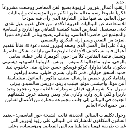
جديد.
ارتقت أعمال إينوزور الرؤيوية بصيغ الفن المعاصر ووضعت مشروعاً
فكرياً طموحاً رسم معالم تطور الكثير من المؤسسات والبيناليات
حول العالم، بما فيها بينالي الشارقة الذي رأى فيه نموذجاً
للاستعاضة عن البيناليات الغربية الأقدم، من خلال تقديم بديل نقدي
يُعنى بمستقبل المعارض الفنية كمنصة للتماهي مع التاريخ والسياسة
والمجتمع في حاضرنا العالمي، وبالتالي، يصبح بينالي الشارقة منبراً
لمزيد من التمعن وسبر إرثه الفكري والتقييمي.
وبناءً على إطار العمل الذي وضعه إينوزور تمت دعوة 30 فناناً لتقديم
أعمال فنية تستكشف الأحداث التاريخية التي مازالت تشكل حاضرنا،
وتشمل قائمة الفنانين، كلاً من: جون أكومفرا، قادر عطية، سامي
بالوجي، ماريا ماجدالينا كامبوس – بونس، كارولينا كاسييدو، ديستيني
ديكون، مانثيا دياوارا، كوكو فوسكو، حسن حجاج، منى حاطوم، لبينا
حميد، اسحق جوليان، قمر كانوار، بشرى خليلي، محمد إبراهيم
ماهاما، كيري جيمس مارشال، ستيف ماكوين، ألماغول مينليباييفا،
ألين موتا، واجيتشي موتو، فيليب بارينو، دوريس سالسيدو، بيرني
سيرل، ينكا شونيباري، فيفان سوندارام، فاطمة توجار، هجرة وحيد،
باربرا والكر، ناري وارد، وكاري ماي ويمز. وسيتم عرض تكليفاتهم
الجديدة في البينالي إلى جانب مجموعة مختارة من الأعمال لفنانين
من جميع أنحاء العالم.
وحول تكليفات البينالي الجديدة، قالت الشيخة حور القاسمي: «يعتمد
الفنانون المكلفون للمشاركة في البينالي على رؤية إينوزور التي
غيرت طريقة فهمنا وتعاطينا مع الفن المعاصر ومؤسساته، وعلى