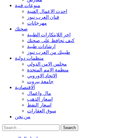
منوعات فنية
احدث الاعمال الفنية
فنان العرب نيوز
مهرجانات
صحتك
اخر اللابتكارات الطبية
كيف تحافظ على صحتك
ارشادات طبية
طبيبك من العرب نيوز
منظمات دولية
مجلس الامن الدولي
منظمة الامم المتحدة
الاتحاد الاوروبي
جامعة بيروت
الاقتصادية
مال واعمال
اسعار الذهب
اسعار النفط
سوق العقارات
من نحن
Search
for: