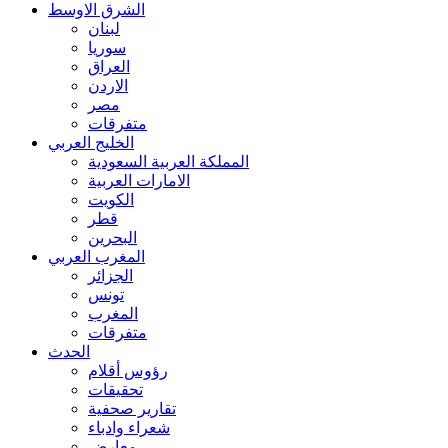
الشرق الاوسط
لبنان
سوريا
العراق
الاردن
مصر
متفرقات
الخليج العربي
المملكة العربية السعودية
الامارات العربية
الكويت
قطر
البحرين
المغرب العربي
الجزائر
تونس
المغرب
متفرقات
الحدث
رؤوس أقلام
تحقيقات
تقارير صحفية
شعراء وادباء
معارض