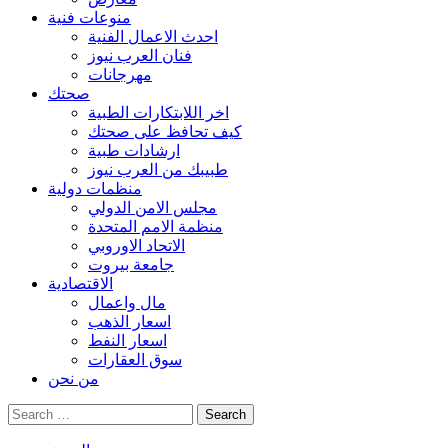
منوعات فنية
احدث الاعمال الفنية
فنان العرب نيوز
مهرجانات
صحتك
اخر اللابتكارات الطبية
كيف تحافظ على صحتك
ارشادات طبية
طبيبك من العرب نيوز
منظمات دولية
مجلس الامن الدولي
منظمة الامم المتحدة
الاتحاد الاوروبي
جامعة بيروت
الاقتصادية
مال واعمال
اسعار الذهب
اسعار النفط
سوق العقارات
من نحن
Search
for: