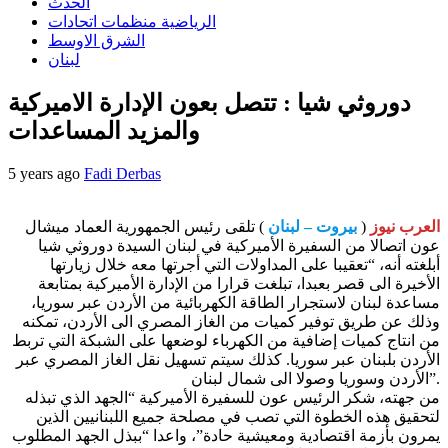
الحدث
الرياضية منظمات اتحادات
الشرق الاوسط
لبنان
دوروثي شيا : تتصل بعون الإدارة الاميركية
والمزيد المساعدات
5 years ago
Fadi Derbas
العرب نيوز
(
بيروت – لبنان
) تلقى رئيس الجمهورية العماد ميشال
عون اتصالا من السفيرة الأميركية في لبنان السيدة دوروثي شيا
أبلغته أنه، “تعقيبا على المداولات التي أجرتها معه خلال زيارتها
الأخيرة الى قصر بعبدا، تبلغت قرارا من الإدارة الأميركية بمتابعة
مساعدة لبنان لاستجرار الطاقة الكهربائية من الأردن عبر سوريا،
وذلك عن طريق توفير كميات من الغاز المصري الى الأردن، تمكنه
من انتاج كميات إضافية من الكهرباء لوضعها على الشبكة التي تربط
الأردن بلبنان عبر سوريا. كذلك سيتم تسهيل نقل الغاز المصري عبر
الأردن وسوريا وصولا الى شمال لبنان”.
من جهته، شكر الرئيس عون للسفيرة الأميركية “الجهد الذي تبذله
لتحقيق هذه الخطوة التي تصب في مصلحة جميع اللبنانيين الذين
يمرون بأزمة اقتصادية ومعيشية حادة”، واعدا “ببذل الجهد المطلوب