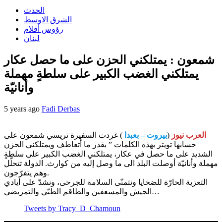
الحدث
الشرق الاوسط
رؤوس أقلام
لبنان
شمعون : يمتلكني الحزن على ما حصل عكار
يمتلكني الغضب الكبير على سلطةٍ مهملة
وأنانيّة
5 years ago
Fadi Derbas
العرب نيوز
(
بيروت – بعبدا
) غردت السفيرة تريسي شمعون على
حسابها تويتر بهذه الكلمات ” بقدر ما أتعاطف ويمتلكني الحزن
الشديد على ما حصل في عكار، يمتلكني الغضب الكبير على سلطةٍ
مهملة وأنانيّة أوصلت البلد الى ما وصل إليه من كوارث. الدولة تتحلّل
وهم يتفرّجون.
التعزية الحارّة للضحايا ونتمنّى السلامة للجرحى، ونشدّ على أيادي
الجيش والمسعفين والطاقم الطبّي والتمريضي…
Tweets by Tracy_D_Chamoun