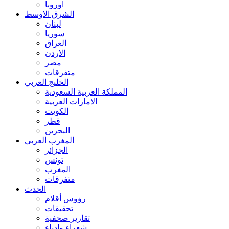
اوروبا
الشرق الاوسط
لبنان
سوريا
العراق
الاردن
مصر
متفرقات
الخليج العربي
المملكة العربية السعودية
الامارات العربية
الكويت
قطر
البحرين
المغرب العربي
الجزائر
تونس
المغرب
متفرقات
الحدث
رؤوس أقلام
تحقيقات
تقارير صحفية
شعراء وادباء