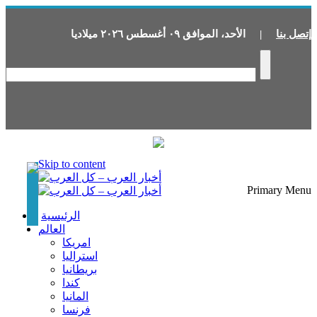
إتصل بنا
|
الأحد
،
الموافق
٠٩
أغسطس
٢٠٢٦
ميلاديا
Skip to content
Primary Menu
الرئيسية
العالم
امريكا
استراليا
بريطانيا
كندا
المانيا
فرنسا