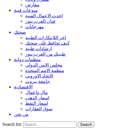
معارض
منوعات فنية
احدث الاعمال الفنية
فنان العرب نيوز
مهرجانات
صحتك
اخر اللابتكارات الطبية
كيف تحافظ على صحتك
ارشادات طبية
طبيبك من العرب نيوز
منظمات دولية
مجلس الامن الدولي
منظمة الامم المتحدة
الاتحاد الاوروبي
جامعة بيروت
الاقتصادية
مال واعمال
اسعار الذهب
اسعار النفط
سوق العقارات
من نحن
Search for: