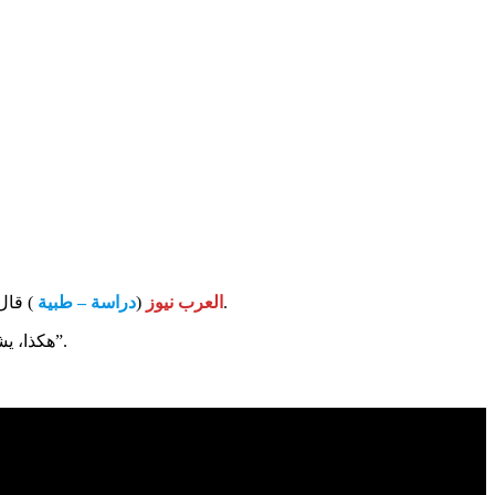
) قال عالم الأوبئة الجينية في كلية كينجز لندن، تيموتي سبيكتر، إن الصداع أصبح أكثر أعراض الإصابة بالسلالات الجديدة من فيروس كورونا شيوعًا.
العرب نيوز
(
دراسة – طبية
هكذا، يشكو ثلثا مرضى كوفيد-19 من الصداع، وأوضح لـ”تلغراف”: “عادة ما يتم الشعور به على جانبي الرأس، ويمكن أن يكون نابضًا أو حادًا أو ضاغطًا”.