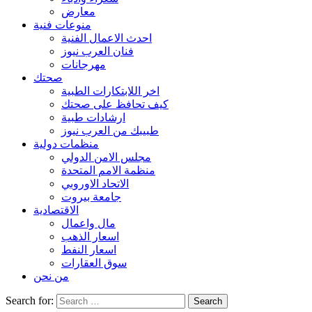
معارض
منوعات فنية
احدث الاعمال الفنية
فنان العرب نيوز
مهرجانات
صحتك
اخر اللابتكارات الطبية
كيف تحافظ على صحتك
ارشادات طبية
طبيبك من العرب نيوز
منظمات دولية
مجلس الامن الدولي
منظمة الامم المتحدة
الاتحاد الاوروبي
جامعة بيروت
الاقتصادية
مال واعمال
اسعار الذهب
اسعار النفط
سوق العقارات
من نحن
Search for: