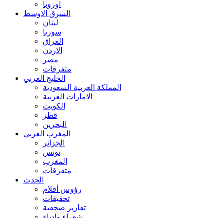
اوروبا
الشرق الاوسط
لبنان
سوريا
العراق
الاردن
مصر
متفرقات
الخليج العربي
المملكة العربية السعودية
الامارات العربية
الكويت
قطر
البحرين
المغرب العربي
الجزائر
تونس
المغرب
متفرقات
الحدث
رؤوس أقلام
تحقيقات
تقارير صحفية
شعراء وادباء