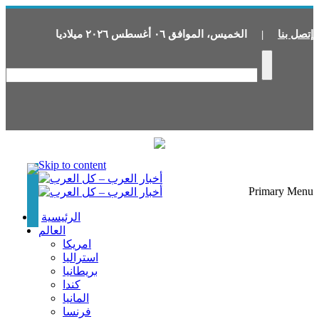
إتصل بنا
|
الخميس
،
الموافق
٠٦
أغسطس
٢٠٢٦
ميلاديا
Skip to content
Primary Menu
الرئيسية
العالم
امريكا
استراليا
بريطانيا
كندا
المانيا
فرنسا