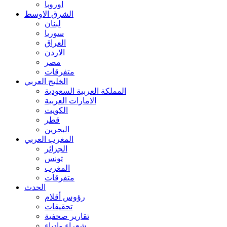
اوروبا
الشرق الاوسط
لبنان
سوريا
العراق
الاردن
مصر
متفرقات
الخليج العربي
المملكة العربية السعودية
الامارات العربية
الكويت
قطر
البحرين
المغرب العربي
الجزائر
تونس
المغرب
متفرقات
الحدث
رؤوس أقلام
تحقيقات
تقارير صحفية
شعراء وادباء