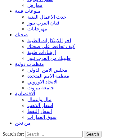
معارض
منوعات فنية
احدث الاعمال الفنية
فنان العرب نيوز
مهرجانات
صحتك
اخر اللابتكارات الطبية
كيف تحافظ على صحتك
ارشادات طبية
طبيبك من العرب نيوز
منظمات دولية
مجلس الامن الدولي
منظمة الامم المتحدة
الاتحاد الاوروبي
جامعة بيروت
الاقتصادية
مال واعمال
اسعار الذهب
اسعار النفط
سوق العقارات
من نحن
Search for: