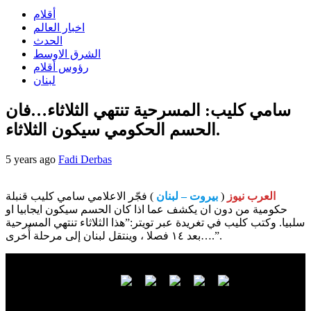
أقلام
اخبار العالم
الحدث
الشرق الاوسط
رؤوس أقلام
لبنان
سامي كليب: المسرحية تنتهي الثلاثاء…فان
الحسم الحكومي سيكون الثلاثاء.
5 years ago
Fadi Derbas
العرب نيوز
(
بيروت – لبنان
) فجّر الاعلامي سامي كليب قنبلة
حكومية من دون ان يكشف عما اذا كان الحسم سيكون ايجابيا او
سلبيا. وكتب كليب في تغريدة عبر تويتر:”هذا الثلاثاء تنتهي المسرحية
بعد ١٤ فصلا ، وينتقل لبنان إلى مرحلة أُخرى….”.