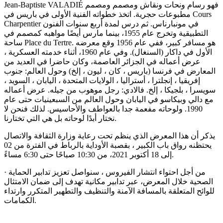
Jean-Baptiste VALADIÉ فهو رسام ونحات ونقاش ومصمم ومصمم
مطبوعات حجرية. اتخذ خطواته الفنية الأولى في باريس في Cours
Charpentier في مونبارناس. ثم درس لمدة أربع سنوات الفنون
التطبيقية وتخرج عام 1955، بينما مارس أيضًا مواهبه كمصمم في
ساحة Place du Tertre. هو مسافر كبير، ففي عام 1956 وقع معرضه
الأول في داكار (السنغال). وفي عام 1960، أثناء خدمته العسكرية ،
عرض أعماله في الجزائر العاصمة، وكان حاضرا في العديد من
المعارض في فرنسا (باريس ، كان ، ليون ، إلخ) وحول العالم: جنوب
إفريقيا ، إنجلترا ، أستراليا ، الولايات المتحدة ، اليابان ، السويد ،
سويسرا ، بلجيكا ، إلخ. فالادي: رجل موهوب من جيله. عرض أعماله
مع دالي وبيكاسو في اليابان وحول العالم من السبعينيات حتى عام
1990. ولوحاته مفعمة جدا بالعواطف والأحاسيس. لذلك فنحن لا
نختار أبدًا لوحاته بل هي التي تختارنا.
يذكر أن هذا المعرض الذي ينظم تحت رعاية وزارة الثقافة والاتصال
يحتظنه رواق باب الكبير ، بقصبة الأوداية بالرباط في الفترة من 02
إلى 18 أكتوبر 2021، من 10:30 صباحًا حتى 6:30 مساءً.
· من أجل احتواء انتشار الفيروس ، سنواصل تعزيز تدابير الحماية
الصحية خلال المعرض، عبر تدابير مكانية تهدف إلى ضمان الامتثال
للوائح المتعلقة بالمسافة الآمنة والتنظيف والتطهير المتكرر وارتداء
الكمامات.