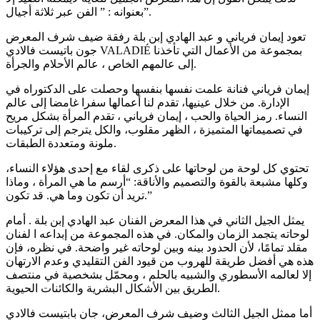
بعنوانه : ” الفن عبر ثلاثة أجيال”.
تعود إيمان فرياني و عبد الهادي إبن بلة رفقة ضيف شرف المعرض
جون باتيست فالادي VALADIÉ بمجموعة من الأعمال التي تأخذنا
إلى عالمهم الخاص ، عالم الأحلام والجرأة.
إيمان فرياني فنانة علمت نفسها بنفسها وحصلت على الدكتوراه في
الإدارة. من خلال عينيها، تقدم لنا أعمالها سفرا غامضا إلى عالم
النساء. رمز الحياة والحب ، إيمان فرياني ، تقدم المرأة بشكل مريح
في تصميماتها المتميزة ، الظهر مقلوب، والكل يترجم إلى تركيبات
ملونة ومتعددة الطبقات.
تحتوي كل لوحة من لوحاتها على ذكرى لقاء مع إحدى هؤلاء النساء،
وكلها مشبعة بالقوة والتصميم والأناقة: “أرسم ما هي المرأة ، وماذا
تريد أن تكون وما هي. قد تكون.”
يمثل الجيل الثاني في هذا المعرض الفنان عبد الهادي إبن بلة . أمام
لوحاته يتجمد الزمان والمكان. في هذه المجموعة من إبداعه ا لفنان
مقلد تمامًا، لأن الحدود بينه وبين لوحاته غير واضحة. في نظره، فإن
هذه هي أفضل طريقة للهروب من قيود الفن التقليدي وعدم الارتهان
إلا لعالمه الأسطوري والشبيه بالحلم ، ومحمّل بشخصية في منتصف
الطريق بين الأشكال البشرية والكائنات الحيوية.
أما ممثل الجيل الثالث وضيف شرف المعرض، جان بابتيست فالادي