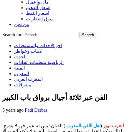
مال واعمال
اسعار الذهب
اسعار النفط
سوق العقارات
من نحن
Search for:
اخر الاحداث والمستجدات
ادبيات وخواطر
الحدث
الرياضية منظمات اتحادات
الفنية
المغرب
المغرب العربي
متفرقات
الفن عبر ثلاثة أجيال برواق باب الكبير
5 years ago
Fadi Derbas
العرب نيوز
(
اهل االفن-المغرب
) الفنان ليس له عمر فهو لا يشيخ.
لذلك يمكن القول إن هذا المعرض الجميل للغاية لايمكنه الصيد إلا