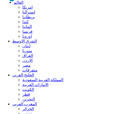
العالم
امريكا
استراليا
بريطانيا
كندا
المانيا
فرنسا
اوروبا
الشرق الاوسط
لبنان
سوريا
العراق
الاردن
مصر
متفرقات
الخليج العربي
المملكة العربية السعودية
الامارات العربية
الكويت
قطر
البحرين
المغرب العربي
الجزائر
تونس