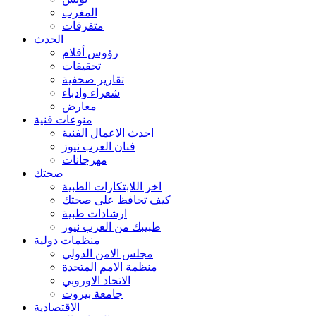
المغرب
متفرقات
الحدث
رؤوس أقلام
تحقيقات
تقارير صحفية
شعراء وادباء
معارض
منوعات فنية
احدث الاعمال الفنية
فنان العرب نيوز
مهرجانات
صحتك
اخر اللابتكارات الطبية
كيف تحافظ على صحتك
ارشادات طبية
طبيبك من العرب نيوز
منظمات دولية
مجلس الامن الدولي
منظمة الامم المتحدة
الاتحاد الاوروبي
جامعة بيروت
الاقتصادية