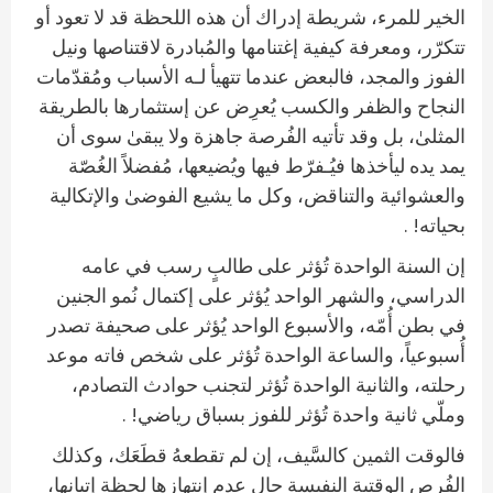
الخير للمرء، شريطة إدراك أن هذه اللحظة قد لا تعود أو
تتكرّر، ومعرفة كيفية إغتنامها والمُبادرة لاقتناصها ونيل
الفوز والمجد، فالبعض عندما تتهيأ لـه الأسباب ومُقدّمات
النجاح والظفر والكسب يُعرِض عن إستثمارها بالطريقة
المثلىٰ، بل وقد تأتيه الفُرصة جاهزة ولا يبقىٰ سوى أن
يمد يده ليأخذها فيُـفرّط فيها ويُضيعها، مُفضلاً الغُصّة
والعشوائية والتناقض، وكل ما يشيع الفوضىٰ والإتكالية
بحياته! .
إن السنة الواحدة تُؤثر على طالبٍ رسب في عامه
الدراسي، والشهر الواحد يُؤثر على إكتمال نُمو الجنين
في بطن أُمّه، والأسبوع الواحد يُؤثر على صحيفة تصدر
أُسبوعياً، والساعة الواحدة تُؤثر على شخص فاته موعد
رحلته، والثانية الواحدة تُؤثر لتجنب حوادث التصادم،
وملّي ثانية واحدة تُؤثر للفوز بسباق رياضي! .
فالوقت الثمين كالسَّيف، إن لم تقطعهُ قطَعَك، وكذلك
الفُرص الوقتية النفيسة حال عدم إنتهازها لحظة إتيانها،