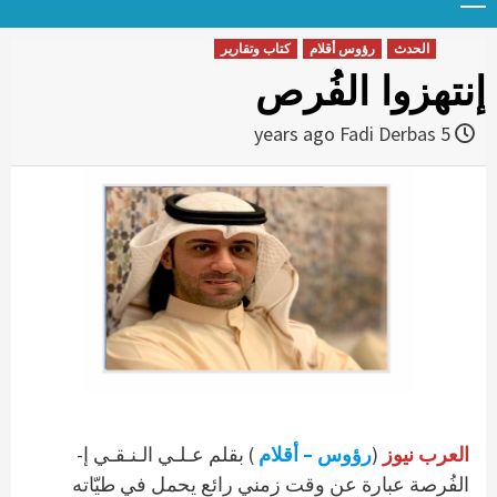
Menu
t
conten
الحدث
رؤوس أقلام
كتاب وتقارير
إنتهزوا الفُرص
Fadi Derbas
5 years ago
العرب نيوز
(
رؤوس – أقلام
) بقلم عـلـي الـنـقـي إ-
الفُرصة عبارة عن وقت زمني رائع يحمل في طيّاته