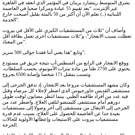
بشرق المتوسط ريتشارد برينان في المؤتمر الذي انعقد في القاهرة
عبر الإنترنت، “بعد تقييم 55 عيادة ومركزا صحيا في العاصمة
اللبنانية (..) نعلم الآن أن أكثر من 50 بالمئة بقليل أصبحت خارج
الخدمة”.
وأضاف أن “ثلاث من المستشفيات الكبرى على الأقل في بيروت
تعطلت بسبب الانفجار”، و”ثلاث مستشفيات أخرى تعمل بطاقة أقل
من المعتاد”.
وتابع “هذا يعني أننا فقدنا حوالى 500 سرير”.
ووقع الانفجار في الرابع من أغسطس/آب نتيجة حريق في مستودع
يحتوي على 2750 طنا من مادة نيترات الأمونيوم، بحسب السلطات،
وتسبب بمقتل 171 شخصا وإصابة 6500 بجروح.
وكان مشهد المستشفيات مروعا بعد الانفجار، إذ تدفق الجرحى إلى
مستشفى القديس جاورجيوس الذي اضطر لإجلاء كل مرضاه وقتل
فيه عدد من أفراد طاقمه الطبي. بينما انتظر مصابون لوقت طويل
دورهم أمام مستشفى كليمنصو لتلقي العلاج. واضطر عدد من
الجرحى إلى الانتقال من مستشفى إلى آخر وصولا إلى مستشفيات
بعيدة جدا عن العاصمة للحصول على العلاج، بسبب عدم قدرة
مستشفيات بيروت على الاستيعاب وإعطائها الأولوية للحالات
الحرجة.