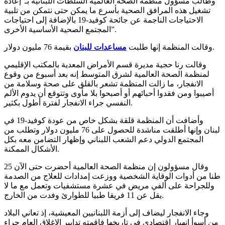
وطالب مسؤول منظمة الصحة العالمية السلطات اللبنانية بـ”إعادة
تشغيل هذه المرافق الصحية بأسرع ما يمكن حتى نتمكن من تلبية
الاحتياجات الناجمة عن جائحة كوفيد-19 بالإضافة إلى احتياجات
المجتمع الصحية الأساسية الأخرى”.
بقيمة 76 مليون دولار.
وقالت المنظمة إنها طلبت
مساعدات للبنان
وقالت رنا حجية مديرة قسم الأمراض المعدية بالمكتب الإقليمي
لمنظمة الصحة العالمية لشرق المتوسط إنه بعد أسبوع من وقوع
الانفجار، ما زالت المنظمة تشعر بالقلق على صحة وسلامة من
أصيبوا ومن فقدوا أحبائهم أو أصبحوا بلا مأوى وتتوقع أن يدوم الألم
النفسي جراء الانفجار لفترة أطول بكثير.
وأضافت أن المنظمة قلقة بشكل خاص من عودة كوفيد-19 في
لبنان وإنها أطلقت مناشدة للحصول على 76 مليون دولار وتطلب من
المجتمع الدولي دعم الشعب اللبناني وإظهار التضامن معه بكل
الأشكال الممكنة.
وقال مسؤولون إن منظمة الصحة العالمية أحضرت حتى الآن 25
طنا من أدوات الوقاية الشخصية ووزعت إمدادات للعلاج من الصدمة
وللجراحة على ألفي مريض في عشرة مستشفيات وتعمل مع ما لا
يقل عن 11 فريقا طبيا للطوارئ وفدت من الخارج.
وجاء الانفجار ليضاف إلى أزمة اللبنانيين المعيشية، إذ تعاني البلاد
من أسوأ انهيار اقتصادي في تاريخها فاقمته تدابير الإغلاق العام جراء