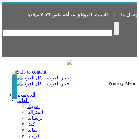
إتصل بنا
|
السبت
،
الموافق
٠٨
أغسطس
٢٠٢٦
ميلاديا
Skip to content
Primary Menu
الرئيسية
العالم
امريكا
استراليا
بريطانيا
كندا
المانيا
فرنسا