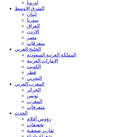
اوروبا
الشرق الاوسط
لبنان
سوريا
العراق
الاردن
مصر
متفرقات
الخليج العربي
المملكة العربية السعودية
الامارات العربية
الكويت
قطر
البحرين
المغرب العربي
الجزائر
تونس
المغرب
متفرقات
الحدث
رؤوس أقلام
تحقيقات
تقارير صحفية
شعراء وادباء