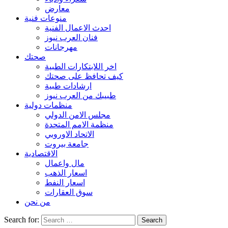
معارض
منوعات فنية
احدث الاعمال الفنية
فنان العرب نيوز
مهرجانات
صحتك
اخر اللابتكارات الطبية
كيف تحافظ على صحتك
ارشادات طبية
طبيبك من العرب نيوز
منظمات دولية
مجلس الامن الدولي
منظمة الامم المتحدة
الاتحاد الاوروبي
جامعة بيروت
الاقتصادية
مال واعمال
اسعار الذهب
اسعار النفط
سوق العقارات
من نحن
Search for: