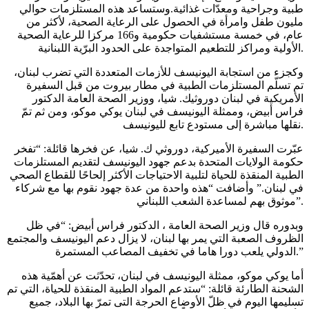
طبية وجراحية ومعدّات غذائية.وستساعد هذه المستلزمات حوالي
مليون طفل وامرأة في الحصول على الرعاية الصحية، لأكثر من
عام، في خمسة مستشفيات حكومية و166 مركزا للرعاية الصحية
الأولية ومراكز للتطعيم المتواجدة على الحدود البرّية اللبنانية.
وكجزء من استجابة اليونيسف للأزمات المتعددة التي تضرب لبنان،
تم تسلّم المستلزمات الطبية في مطار بيروت من قبل السفيرة
الأمريكية في لبنان دوروثيك. شيا، ووزير الصحة العامة الدكتور
فراس أبيض، وممثلة اليونيسف في لبنان يوكي موكو، ومن ثم تمّ
نقلها مباشرة إلى مستودع تابع لليونيسف.
عبّرت السفيرة الأميركية، دوروثي ك. شيا، عن فخرها قائلة: “تفخر
حكومة الولايات المتحدة بدعم جهود اليونيسف لتقديم المستلزمات
الطبية المنقذة للحياة لتلبية الاحتياجات الأكثر إلحاحًا للقطاع الصحي
في لبنان.” وأضافت “هذه واحدة من عدة جهود نقوم بها مع شركاء
موثوق بهم لمساعدة الشعب اللبناني”.
وبدوره قال وزير الصحة العامة ، الدكتور فراس أبيض: “في ظل
الظروف الصعبة التي يمر بها لبنان، لا يزال دعم اليونيسف والمجتمع
الدولي يلعب دورا هاما في تخفيف المصاعب المستمرة.”
أما يوكي موكو، ممثلة اليونيسف في لبنان، تحدّثت عن أهمّية هذه
الشحنة الطارئة قائلة: “ستدعم المواد الطبية المنقذة للحياة، التي تم
تسليمها اليوم في ظلّ الأوضاع الحرجة التى تمرّ بها البلاد، جميع