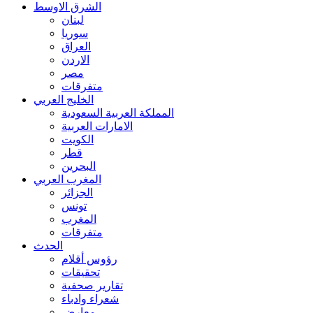
الشرق الاوسط
لبنان
سوريا
العراق
الاردن
مصر
متفرقات
الخليج العربي
المملكة العربية السعودية
الامارات العربية
الكويت
قطر
البحرين
المغرب العربي
الجزائر
تونس
المغرب
متفرقات
الحدث
رؤوس أقلام
تحقيقات
تقارير صحفية
شعراء وادباء
معارض