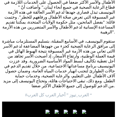
الأطفال والأسر الأكثر ضعفاً في الحصول على الخدمات اللازمة في
قطاع الرعاية الصحية في جميع أنحاء لبنان.” وأضافت أنّ ”
اليونيسف تبذل قصارى جهدها لدعم الأسر العالقة في هذه الأزمة
غير المسبوقة التي تعرض صحّة الأطفال ورفاههم للخطر”. وختمت
قائلة: “بفضل المانحين، مثل حكومة الولايات المتحدة، يمكننا تقديم
المساعدة الإنسانية لدعم الأطفال والأسر المتضررين من هذه الأزمة
الرهيبة”.
ستقوم اليونيسف، في الأسابيع المقبلة، بتسليم المستلزمات مباشرة
إلى مرافق الرعاية الصحية كجزء من جهودها المضاعفة لدعم الأسر
االتى تعاني من هذه الأزمة غير المسبوقة نتيجة الهبوط الهائل في
قيمة العملة الوطنية، وارتفاع الأسعار، إذ أصبحت الأسر تجاهد من
أجل تغطية تكاليف أبسط المواد الأساسية الضرورية. وقد عززت
اليونيسيف برنامج مساعداتها الاجتماعية، من خلال تقديم الدعم في
حالات الطوارئ لتجنب انهيار خدمات المياه العامة، وضمان حصول
آلاف الأطفال على التعليم، والرعاية الصحية، وخدمات حماية
الطفل. ومع ذلك، تبقى الاحتياجات هائلة، وتحتاج اليونيسف إلى مزيد
من الدعم للوصول إلى جميع الأطفال الأكثر ضعفا.
#العرب_نيوز ” أخبار العرب كل العرب “