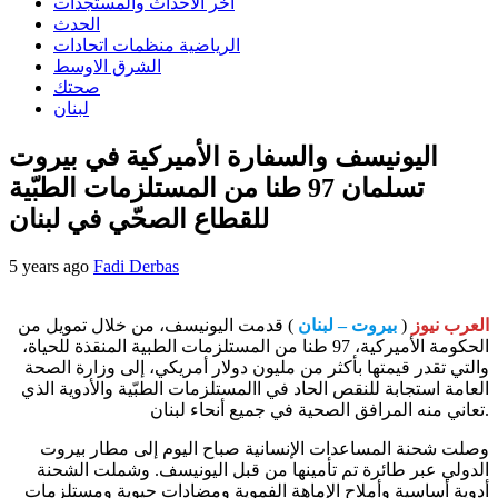
اخر الاحداث والمستجدات
الحدث
الرياضية منظمات اتحادات
الشرق الاوسط
صحتك
لبنان
اليونيسف والسفارة الأميركية في بيروت
تسلمان 97 طنا من المستلزمات الطبّية
للقطاع الصحّي في لبنان
5 years ago
Fadi Derbas
العرب نيوز
(
بيروت – لبنان
) قدمت اليونيسف، من خلال تمويل من
الحكومة الأميركية، 97 طنا من المستلزمات الطبية المنقذة للحياة،
والتي تقدر قيمتها بأكثر من مليون دولار أمريكي، إلى وزارة الصحة
العامة استجابة للنقص الحاد في االمستلزمات الطبّية والأدوية الذي
تعاني منه المرافق الصحية في جميع أنحاء لبنان.
وصلت شحنة المساعدات الإنسانية صباح اليوم إلى مطار بيروت
الدولي عبر طائرة تم تأمينها من قبل اليونيسف. وشملت الشحنة
أدوية أساسية وأملاح الإماهة الفموية ومضادات حيوية ومستلزمات