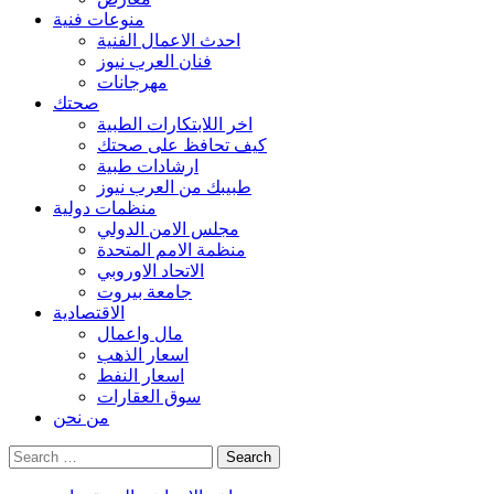
منوعات فنية
احدث الاعمال الفنية
فنان العرب نيوز
مهرجانات
صحتك
اخر اللابتكارات الطبية
كيف تحافظ على صحتك
ارشادات طبية
طبيبك من العرب نيوز
منظمات دولية
مجلس الامن الدولي
منظمة الامم المتحدة
الاتحاد الاوروبي
جامعة بيروت
الاقتصادية
مال واعمال
اسعار الذهب
اسعار النفط
سوق العقارات
من نحن
Search
for: