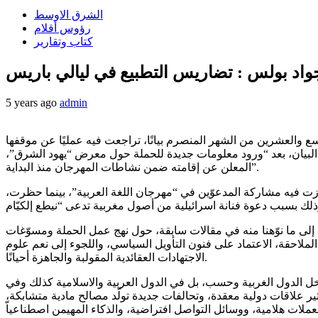
الشرق الاوسط
رؤوس أقلام
كتاب وتقارير
واد بولس : تضاريس التطبيع في ليالي باريس
5 years ago
admin
سع والعشرين من الشهر المنصرم بيانًا، تراجعت فيه عمليًا عن موقفها
البيان، بعد “ورود معلومات جديدة للحملة حول معرض “يهود الشرق”،
المعلن عن إقامته ضمن نشاطات المهرجان منذ البداية”.
زت فيه مشاركة المدعوّين في “مهرجان اللغة العربية”، بينما حظرت،
نا إلى ما نوّهنا منه في مقالات سابقة، حول نهج عمل الحملة ومسوّغات
لملاحقة، الاعتماد على فنون التأويل السياسي، واللجوء إلى نعم علوم
الاجتهادات العقائدية المقولبة والجاهزة أحيانًا.
اخل الدول الغربية وحسب، بل في الدول العربية والاسلامية كذلك وفي
ير علاقات دولية معقدة، وتحالفات جديدة تولّد مصالح مادية متشابكة،