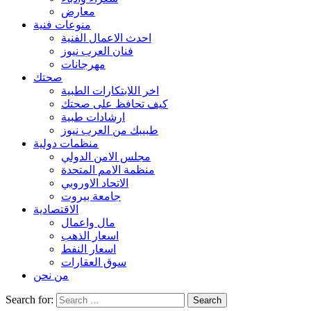
معارض
منوعات فنية
احدث الاعمال الفنية
فنان العرب نيوز
مهرجانات
صحتك
اخر اللابتكارات الطبية
كيف تحافظ على صحتك
ارشادات طبية
طبيبك من العرب نيوز
منظمات دولية
مجلس الامن الدولي
منظمة الامم المتحدة
الاتحاد الاوروبي
جامعة بيروت
الاقتصادية
مال واعمال
اسعار الذهب
اسعار النفط
سوق العقارات
من نحن
Search for: