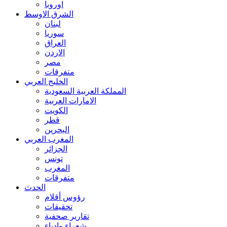
اوروبا
الشرق الاوسط
لبنان
سوريا
العراق
الاردن
مصر
متفرقات
الخليج العربي
المملكة العربية السعودية
الامارات العربية
الكويت
قطر
البحرين
المغرب العربي
الجزائر
تونس
المغرب
متفرقات
الحدث
رؤوس أقلام
تحقيقات
تقارير صحفية
شعراء وادباء