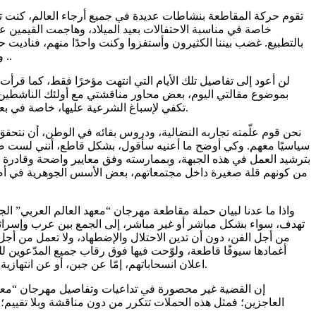
تقوم حركة المقاطعة بنشاطات عديدة في جميع أرجاء العالم، كنت تناو
خاصة في مناسبة الاحتفالات بعيد الميلاد، وهاجمت القيمين
بالتطبيع. غضب بيننا الكثيرون وأستفزوا وكنت واحدًا منهم، فناديت حين
وقد وجدنا، بدونكم ، إليها السبيلا؛ وعشقنا الغناء، وقد علّقنا على همزاته التراتيلا؛ وعُفنا برد صحاريكم فأضأنا على ناصيات كراملنا قلوبنا قناديلا ..
لن أعود إلى تفاصيل تلك الأيام التي انتهت مؤخرًا فقط، كما ق
بموضوع مقالتي اليوم، بعض محاور مناقشتي مع أولئك الناشطين في
تكفي لإسباغ الشرعية عليها، خاصة في بعض الحالات التي أثارت فيها تلك النداءات نقاشات واسعة، وتركت وراءها ندوبًا وخلّفت أضرارًا، كانت فلسطين وشعبها في غنى عنها وما زالت.
نحن قوم علّمته تجاربه النضالية، ودروس بقائه في الوطن، أن نتحقق 
سياسيًا معهم. وكي أوضح ما أعنيه سأقول، بشكل قاطع، أنني لست ضد 
بترشيد العمل في هذه الجبهة، وبممارسته وفق معايير واضحة وقادرة ع
من كونهم قلة صغيرة داخل مجتمعاتهم، بعض الأسس الجوهرية في أصول
واذا ما عدنا لبيان حملة مقاطعة مهرجان “معهد العالم العربي” الج
تهدف، سواء بشكل مباشر أو غير مباشر، إلى الجمع بين عرب وإسرائيلي
من أجل الفن، دون أن تدين الاحتلال والإضطهاد، ولا تعمل من أجل إن
أغمادها سيوفًا قاطعة، ولوّحت فيها فوق رقاب جميع المدّعوين
اعلان انسحاباتهم، إمّا عن جبن، أو عن انتهازية أو عن عجز ؛ فهم يعرفون أن مجتمعاتهم قد جوّفت وتحولت إلى مجرد هياكل هشة غير قادرة على حماية أبنائها، وفي بعض الحالات قد تأكلهم.
إن القضية غير محصورة في تداعيات وتفاصيل مهرجان “معهد 
العاجزين؛ فمثل هذه الحملات تتكرر من دون مناقشة وبلا تقييم