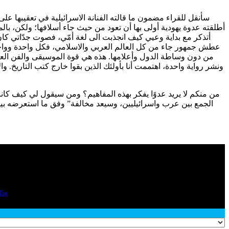
سأنقل للقراء مضمون ما قالته الفنانة الاسرائيلية في تعقيبها عل
أطلقته عدوة يهودية أولى بها أن تعود من حيث جاء أسلافها؛ ولكن، با
أتذكر مع بداية وعيي كيف انجذبت الى لغة أمّي، فصوت جدّاتي كان
عطش جمهور جاء من كل العالم العربي والاسلامي، فكل واحدة وواحد 
من دون وساطة الدول وأعلامها. هذه هي قوة الموسيقى والفن العظ
ونشر رواية واحدة، اهتممت أنا بأولئك الذين بقوا خارج كتب التاريخ.
من منكم لا يريد عدوًا يفكر بهذه المفاهيم؟ ومن سيقول لي كيف ك
الجمع بين عرب واسرائيليين، وسيعد مخالفة” وفق ما استعرضه ب
Tag