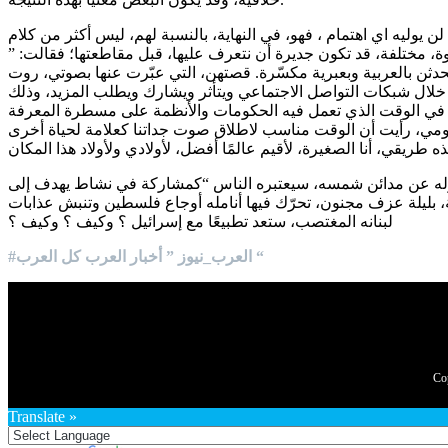
يوليه اي اهتمام ، فهو، في النهاية، بالنسبة لهم، ليس أكثر من كلام
ة، مختلفة، قد تكون جديرة أن نتعرف عليها، قبل مقاطعتها؛ فقالت: ”
حدثن بالعربية وبعبرية مكسّرة. قصتهن، التي عبّرت عنها بصوتي، روت
خلال شبكات التواصل الاجتماعي ويتأثر ويشارك ويطلب المزيد، وذلك
ة. في الوقت الذي تعمل فيه الحكومات والأنظمة على مسطرة المعرفة
كل يومي، رأيت أن الوقت مناسب لاطلاق صوت جداتنا كعلامة لحياة أخرى
يقوله عن مدائن شمسه، سيعتبره الناس “كمشاركة في نشاط يهدف إلى
بليلة عزف مجنون، تحرّك فيها أنامله أوجاع فلسطين وتنبش عذابات
لبنانه المغتصب، ستعد تطبيعًا مع إسرائيل ؟ وكيف ؟ وكيف ؟
#العرب_نيوز ” أخبار العرب كل العرب “
Translate »