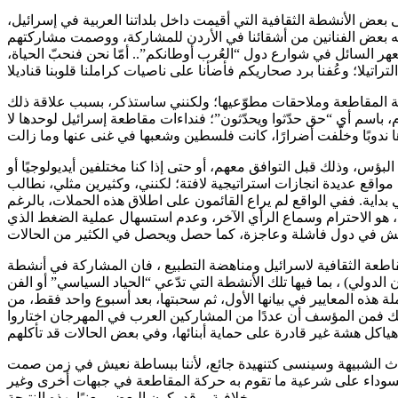
بعض الأنشطة الثقافية التي أقيمت داخل بلداتنا العربية في إسرائيل،
يه بعض الفنانين من أشقائنا في الأردن للمشاركة، ووصمت مشاركتهم
لعهر السائل في شوارع دول “العُرب أوطانكم”.. أمّا نحن فنحبّ الحياة،
حة المقاطعة وملاحقات مطوّعيها؛ ولكنني ساستذكر، بسبب علاقة ذلك
 باسم أي “حق حدّثوا ويحدّثون”؛ فنداءات مقاطعة إسرائيل لوحدها لا
ؤس، وذلك قبل التوافق معهم، أو حتى إذا كنا مختلفين أيديولوجيًا أو
اقع عديدة انجازات استراتيجية لافتة؛ لكنني، وكثيرين مثلي، نطالب
اية. ففي الواقع لم يراع القائمون على اطلاق هذه الحملات، بالرغم
 هو الاحترام وسماع الرأي الآخر، وعدم استسهال عملية الضغط الذي
مقاطعة الثقافية لاسرائيل ومناهضة التطبيع ، فان المشاركة في أنشطة
ولي) ، بما فيها تلك الأنشطة التي تدّعي “الحياد السياسي” أو الفن
لة هذه المعايير في بيانها الأول، ثم سحبتها، بعد أسبوع واحد فقط، من
لك فمن المؤسف أن عددًا من المشاركين العرب في المهرجان اختاروا
داث الشبيهة وسينسى كتنهيدة جائع، لأننا ببساطة نعيش في زمن صمت
السوداء على شرعية ما تقوم به حركة المقاطعة في جبهات أخرى وغير
خلافية، وقد يكون البعض معنيًا بهذه النتيجة.