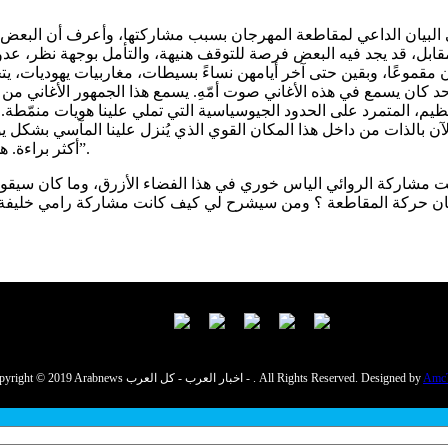
ى البيان الداعي لمقاطعة المهرجان بسبب مشاركتها، وأعرف أن البعض لن 
لمقابل، قد يجد فيه البعض فرصة للتوقف هنيهة، والتأمل بوجهة نظر، عدو
 مقموعًا، وبقين حتى آخر أيامهن نساءً بسيطات، مغاربيات يهوديات، يت
كان يسمع في هذه الأغاني صوت أمّهِ. يسمع هذا الجمهور الأغاني من 
يم، المتمرد على الحدود الجيوسياسية التي تملي علينا هويات منمّط
 والآن بالذات من داخل هذا المكان القوي الذي يُنزل علينا المآسي بش
أكثر براءة. هذه طريقي، أنا الصغيرة، لأقيم عالمًا أفضل، لأولادي ولأولاد هذا المكان”.
انت مشاركة الروائي الياس خوري في هذا الفضاء الأزرق، وما كان س
يان حركة المقاطعة ؟ ومن سيشرح لي كيف كانت مشاركة رامي خليفة، 
Amc
Copyright © 2019 Arabnews اخبار العرب - كل العرب - . All Rights Reserved. Designed by