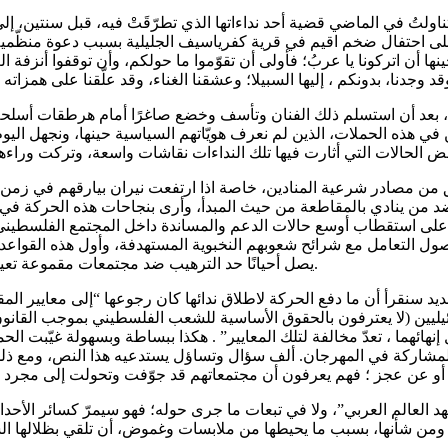
لتُ في الماضي قضية أحد نداءاتها الذي تطرّقَتْ فيه، قبل سنتين، إلى 
 على احتفال ضخم اقيم في قرية كفرياسيف الجليلية بسبب دعوة منظّم
ها أن اتركونا يا عربُ؛ فأولى أن تقوّموا ما حولكم، وأن توقفوا أنزفة ا
رأت، بعد أن استسلم ذلك الفنان وتأسف وخضع صاغرًا أمام هرطقات أسل
 هذه الحملات، الذين لم نعرف هويّاتهم السياسية حينها، ونجهل اليوم،
من مصادر شرعية المنادين، خاصة اذا ارتفعت نيران بيارقهم في زمن الب
من ينادي بالمقاطعة من حيث المبدأ، وأرى بنجاحات هذه الحركة في مو
لى استقطاب أوسع حالات الدعم والمساندة داخل المجتمع الفلسطيني بد
 التعامل مع شرائح شعوبهم النخبوية المستهدفة، وأول هذه القواعد،
يصل أحيانًا حد الترهيب ضد مجتمعات مقموعة تعيش في دول فاشلة وعاجزة، كما حصل ويحصل في الكثير من الحالات.
ديد سنقرأ أن ما دفع الحركة لاطلاق ندائها كان رجوعها “إلى معايير ال
ين (لا يعترفون بالحقوق الأساسية للشعب الفلسطيني بموجب القانون الد
هائهما ، تعدّ مخالفة لتلك المعايير” . هكذا ببساطة وبسهولة غيّبت الحم
 للمشاركة في المهرجان. ألف سؤال وتساؤل يستدعيه هذا النص، ومع ذ
العالم العربي”، ولا في تبعات ما جرى حوله؛ فهو سيمرّ كسائر الأح
؛ ومن شأنها، بسبب ما يحيطها من ملابسات وغموض، أن تلقي بظلالها 