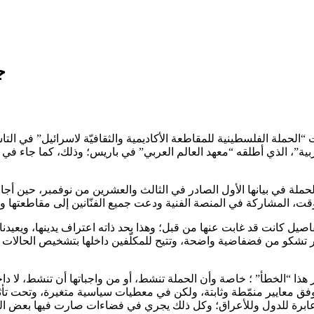
ج
الحملة الفلسطينية للمقاطعة الأكاديمية والثقافيّة لاسرائيل” في التا
ة”، الذي أطلقه “معهد العالم العربي” في باريس؛ وذلك، كما جاء في 
ملة في بيانها الأول الصادر في الثالث والعشرين من نوفمبر، حين أجا
تفاصيل كانت قد غابت عنها من قبل؛ وهذا بحد ذاته اعتراف يدينها، ويعيد
ير تشكو من فضفاضية واضحة، وتتيح للمكلّفين داخلها بتشخيص الحالات ا
هذا “الخطأ” ؛ خاصة وأن الحملة تنشط، أو من واجباتها أن تنشط، لا د
 وفق معايير منمّطة وثابتة، ولكن في معطيات سياسية متغيرة، وتحت تأث