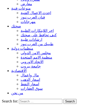
معارض
منوعات فنية
احدث الاعمال الفنية
فنان العرب نيوز
مهرجانات
صحتك
اخر اللابتكارات الطبية
كيف تحافظ على صحتك
ارشادات طبية
طبيبك من العرب نيوز
منظمات دولية
مجلس الامن الدولي
منظمة الامم المتحدة
الاتحاد الاوروبي
جامعة بيروت
الاقتصادية
مال واعمال
اسعار الذهب
اسعار النفط
سوق العقارات
من نحن
Search for: