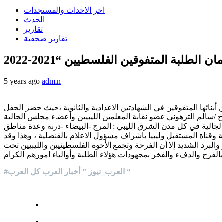
اخر الاحداث والمستجدات
الحدث
تقارير
تقارير صحفية
لبة المتفوقين الفلسطيين “2021-2022
5 years ago
admin
نائها المتفوقين في الشهادتين الاعدادية والثانوية ،حيث حضر الحفل
خ /سالم الترهوني عضو نقابة المعلمين الليبيين وأعضاء مجلس الجالية
لجالية في كل مدن الشرق الليبي : المرج -البيضاء -درنة وعدة مناطق
ة وقناة المستقبل وليبيا باشراف مسؤول الاعلام بالقنصلية ، وهذا وقد
البرد الشديد إلا أن الفرحة وتجمع الأخوة الفلسطينيين والليبيين تحت
فرح والدفء والفخر بمجهودات هؤلاء الطلبة وأوالياء امورهم الكرام
#العرب_نيوز ” أخبار العرب كل العرب “