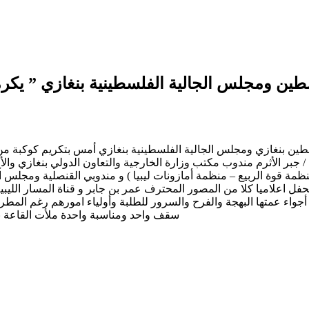
ين ومجلس الجالية الفلسطينية بنغازي ” يكرمان الط
ين بنغازي ومجلس الجالية الفلسطينية بنغازي أمس بتكريم كوكبة من أب
 جبر الأثرم مندوب مكتب وزارة الخارجية والتعاون الدولي بنغازي والأ
مة قوة الربيع – منظمة أمازونات ليبيا ) و مندوبي القنصلية ومجلس ا
لحفل اعلاميا كلا من المصور المحترف عمر بن جابر و قناة المسار الليبي
أجواء عمتها البهجة والفرح والسرور للطلبة وأولياء امورهم رغم المطر و
سقف واحد ومناسبة واحدة ملأت القاعة بال