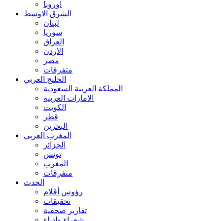
اوروبا
الشرق الاوسط
لبنان
سوريا
العراق
الاردن
مصر
متفرقات
الخليج العربي
المملكة العربية السعودية
الامارات العربية
الكويت
قطر
البحرين
المغرب العربي
الجزائر
تونس
المغرب
متفرقات
الحدث
رؤوس أقلام
تحقيقات
تقارير صحفية
شعراء وادباء