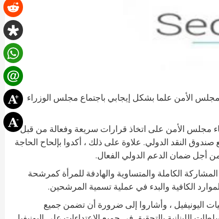
 مجلس الأمن علما بشكل إيجابي باجتماع مجلس الوزراء
ضاء مجلس الأمن على اتخاذ قرارات سريعة وفعالة من قبل
202 من شأنها أن تمكن من إبرام اتفاق سريع مع صندوق النقد الدولي. علاوة على ذلك ، أكدوا بإلحاح الحاجة
من أجل ضمان الدعم الدولي الفعال.
ة إجراء انتخابات حرة ونزيهة وشفافة وشاملة كما هو مقرر في 15 مايو 2022 ، بما يضمن المشاركة الكاملة والمتساوية والهادفة للمرأة كمرشحة
الموارد الكافية والبدء في عملية تسمية المرشحين.
 و 4 و 13 و 25 كانون الثاني / يناير في منطقة عمليات اليونيفيل ، وأشاروا إلى ضرورة أن تضمن جميع
ت اللبنانية بالتحقيق في جميع الاعتداءات على اليونيفيل