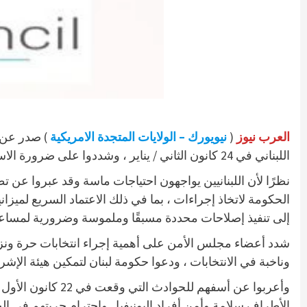
العرب نيوز
(
نيويورك – الولايات المتجدة الامريكية
) صدر عن م
اللبناني في 24 كانون الثاني / يناير ، وشددوا على ضرورة الاستئناف السريع لاجتماعاته العادية.
نظرًا لأن اللبنانيين يواجهون احتياجات ماسة وقد عبروا ع
إلى تنفيذ إصلاحات محددة مسبقًا وملموسة وضرورية لمساعدة
وناخبة في الانتخابات ، ودعوا حكومة لبنان لتمكين هيئة الإشر
الأطراف سلامة وأمن أفراد اليونيفيل واحترام حريتهم في ا