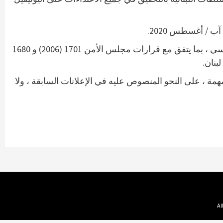
علاوة على ذلك ، أعاد أعضاء مجلس الأمن تأكيد دعمهم القوي لاستقرار لبنان وأمنه وسلامة أراضيه وسيادته واستقلاله السياسي ، بما يتفق مع قرارات مجلس الأمن 1701 (2006) و 1680
مة ، على النحو المنصوص عليه في الإعلانات السابقة ، ولا