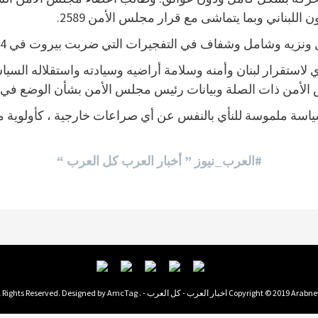
اللبناني وبما يتماشى مع قرار مجلس الأمن 2589.
امل وشفاف في التفجيرات التي ضربت بيروت في 4 آب / أغسطس 2020.
سياسة ملموسة للنأي بالنفس عن أي صراعات خارجية ، كأولوية مه
#العرب_نيوز ” أخبار العرب كل العرب “
Copyright © 2019  اخبار العرب - كل العرب - . All Rights Reserved. Designed by
AmcTag