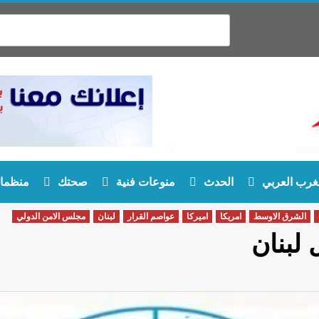
غرب العربي
الحدث
منوعات فنية
صحتك
منظمات
الشرق الاوسط
امريكا
اميركا
عواصم القرار
لبنان
مجلس الامن الدولي
لبنان