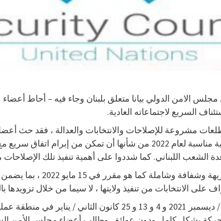
جلس الامن الدولي بيانا متعلق بلبنان وجاء فيه – أحاط أعضاء
ن تطلعات مشروعة للإصلاحات والانتخابات والعدالة ، فقد حث أع
الحكومة لاتخاذ إجراءات ، بما في ذلك الاعتماد السريع لميزانية مناسبة لعام 2
 الشعب اللبناني. كما شددوا على أهمية تنفيذ تلك الإصلاحات 
شدد أعضاء مجلس الأمن على أهمي
اف على الانتخابات من تنفيذ ولايتها ، لا سيما من خلال تزويدها ب
وأعربوا عن أسفهم للحوادث التي وقعت في 22 كانون الأول / ديسمبر 2021
لحركة بشكل كامل ودون عوائق. وطالب أعضاء مجلس الأمن السلطا