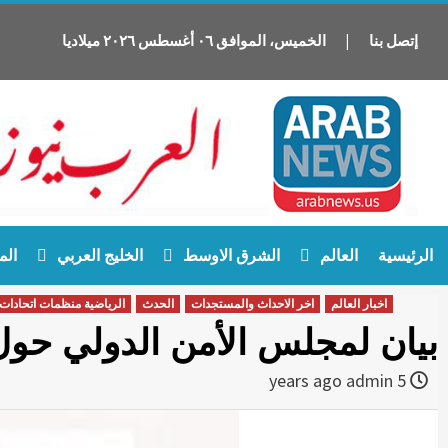
إتصل بنا
|
الخميس
،
الموافق
٠٦
أغسطس
٢٠٢٦
ميلاديا
Ski
الرئيسية
العالم
الشرق الاوسط
الخليج العربي
الم
t
conten
اخبار العالم
اخر الاحداث والمستجدات
الحدث
الرياضية منظمات اتحادات
بيان لمجلس الأمن الدولي حول 
admin
5 years ago