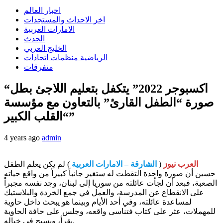
اخبار العالم
اخر الاحداث والمستجدات
الامارات العربية
الحدث
الخليج العربي
الرياضية منظمات اتحادات
متفرقات
“اكسبوجر 2022” يتكفل بتعليم اللاجئ بطل
صورة “الطفل القارئ” بالتعاون مع مؤسسة
“القلب الكبير”
4 years ago
admin
العرب نيوز
(
الشارقة – الامارات العربية
) لم يكن يعلم الطفل
حسين أن صورة واحدة التقطت له ستغير جانباً كبيراً من واقع حياته
الصعبة، فبعد أن لجأت عائلته من سوريا إلى لبنان، وجد نفسه مجبراً
على الانقطاع عن المدرسة، والعمل في جمع الخردة والبلاستيك
لمساعدة عائلته، وفي أحد الأيام وبينما هو يبحث داخل حاوية
للمهملات، عثر على كتاب فتناسى واقعه، وجلس على حافة الحاوية
يقرأ، ويسبح في خياله.