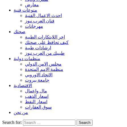
معارض
منوعات فنية
احدث الاعمال الفنية
فنان العرب نيوز
مهرجانات
صحتك
اخر اللابتكارات الطبية
كيف تحافظ على صحتك
ارشادات طبية
طبيبك من العرب نيوز
منظمات دولية
مجلس الامن الدولي
منظمة الامم المتحدة
الاتحاد الاوروبي
جامعة بيروت
الاقتصادية
مال واعمال
اسعار الذهب
اسعار النفط
سوق العقارات
من نحن
Search for: