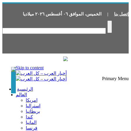
إتصل بنا
|
الخميس
،
الموافق
٠٦
أغسطس
٢٠٢٦
ميلاديا
Skip to content
Primary Menu
الرئيسية
العالم
امريكا
استراليا
بريطانيا
كندا
المانيا
فرنسا