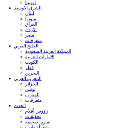
اوروبا
الشرق الاوسط
لبنان
سوريا
العراق
الاردن
مصر
متفرقات
الخليج العربي
المملكة العربية السعودية
الامارات العربية
الكويت
قطر
البحرين
المغرب العربي
الجزائر
تونس
المغرب
متفرقات
الحدث
رؤوس أقلام
تحقيقات
تقارير صحفية
شعراء وادباء