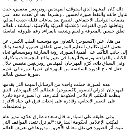
ذلك كان المشهد الذي استوقف المهندس رودريغس مغمس، حيث
تناول هاتفه والتقط صورة لحسين ، ونشرها -بعد أن تحدث معه- على
منصات التواصل الاجتماعي، لتصبح بعد ساعات قليلة حديث العالم،
وتناقلتها كبرى القنوات الإعلاميّة العربيّة والأجنبيّة، لينكشف للعالم
تعلّق حسين بالمعرفة والعلم وشغفه بالقراءة رغم ظروفه القاسيّة.
من هنا، أعلن (اكسبوجر) بالتعاون مع مؤسسة القلب الكبير ، عن
تحمل كامل تكاليف التعليم المدرسي للطفل حسين، ليجسد بذلك
إلى جانب التأكيد على أهمية الصورة، رؤية الشارقة ومؤسساتها تجاه
الكتاب والقراءة، وترسيخ أثرهما في تغيير واقع المجتمعات والأفراد،
وفي السياق ذاته، كرّم المهرجان المهندس رودريغس مغمس خلال
حفل افتتاح الدورة السادسة من المهرجان تقديراً لدوره في تقديم
صورة حسين للعالم.
هذه الصورة، حملت واحدة من الرسائل المهمة التي يقدمها
المهرجان الدولي للتصوير (اكسبوجر)، فلطالما أكد المهرجان، الذي
ينظمه المكتب الإعلامي لحكومة الشارقة، أن الصورة قوة قادرة
على التغيير الايجابي، وقادرة على إحداث فرق في حياة الأفراد
والمجتمعات.
وفي تعليقه على المبادرة، قال سعادة طارق علاي، مدير عام
المكتب الإعلامي لحكومة الشارقة: “لم تزل تتعدد المواقف التي
تثبت أثر الصورة في نقل معاناة الآخرين، ودورها في تعريف العالم