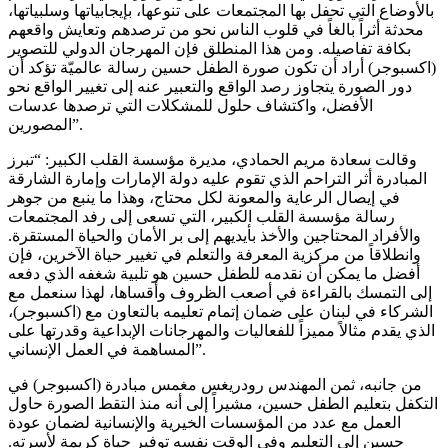
بالأوضاع التي تحفل بها المجتمعات على تنوعها، بإيجابياتها وسلبياتها،
محدثة أثراً بالغاً في قلوب الناس نحو من ترصدهم وتعايش واقعهم
بكافة تفاصيله. ومن هذا المنطلق فإن المهرجان الدولي للتصوير
(اكسبوجر) أراد أن تكون صورة الطفل حسين رسالة عالميّة تؤكد أن
دور الصورة يتجاوز رصد الواقع والتعبير عنه إلى تغيير الواقع نحو
الأفضل، واكتشاف حلول للمشكلات التي ترصدها عدسات
المصورين”.
وقالت سعادة مريم الحمادي، مديرة مؤسسة القلب الكبير: “تبرز
المبادرة أثر التراحم الذي تقوم عليه دولة الإمارات وإمارة الشارقة
في إيصال الرعاية والمعونة لكل محتاج، وهذا ما ينبع من جوهر
رسالة مؤسسة القلب الكبير، التي تسعى إلى رفد المجتمعات
والأفراد المحتاجين والأخذ بأيديهم إلى بر الأمان والحياة المستقرة.
وانطلاقاً من مركزية المعرفة والتعلم في تغيير حياة الآخرين، فإن
أفضل ما يمكن أن نقدمه للطفل حسين هو تلبية شغفه الذي دفعه
إلى التمسك بالقراءة في أصعب الظروف وأقساها، لهذا سنعمل مع
الشركاء في لبنان على ضمان إتمام تعليمه بالتعاون مع (اكسبوجر)،
الذي يقدم مثالاً مميزاً للفعاليات والمهرجانات الإبداعية وقدرتها على
المساهمة في العمل الإنساني”.
من جانبه، ثمن المهندس رودريغس مغمس مبادرة (اكسبوجر) في
التكفل بتعليم الطفل حسين، مشيراً إلى أنه منذ التقط الصورة حاول
العمل مع عدد من المؤسسات الخيرية والإنسانية لضمان عودة
حسين إلى التعليم وفي الوقت نفسه توفير حياة كريمة لأسرته.