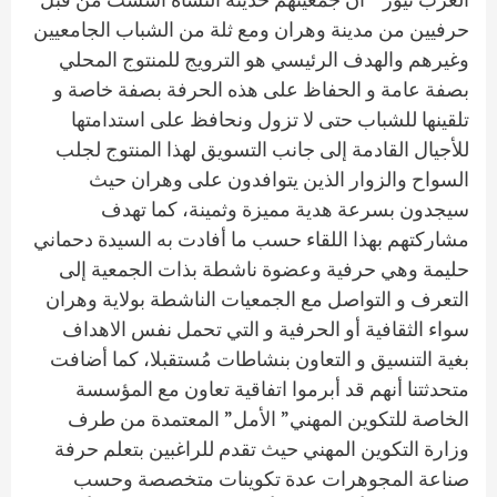
حرفيين من مدينة وهران ومع ثلة من الشباب الجامعيين
وغيرهم والهدف الرئيسي هو الترويج للمنتوج المحلي
بصفة عامة و الحفاظ على هذه الحرفة بصفة خاصة و
تلقينها للشباب حتى لا تزول ونحافظ على استدامتها
للأجيال القادمة إلى جانب التسويق لهذا المنتوج لجلب
السواح والزوار الذين يتوافدون على وهران حيث
سيجدون بسرعة هدية مميزة وثمينة، كما تهدف
مشاركتهم بهذا اللقاء حسب ما أفادت به السيدة دحماني
حليمة وهي حرفية وعضوة ناشطة بذات الجمعية إلى
التعرف و التواصل مع الجمعيات الناشطة بولاية وهران
سواء الثقافية أو الحرفية و التي تحمل نفس الاهداف
بغية التنسيق و التعاون بنشاطات مُستقبلا، كما أضافت
متحدثتنا أنهم قد أبرموا اتفاقية تعاون مع المؤسسة
الخاصة للتكوين المهني” الأمل” المعتمدة من طرف
وزارة التكوين المهني حيث تقدم للراغبين بتعلم حرفة
صناعة المجوهرات عدة تكوينات متخصصة وحسب