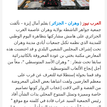
العرب نيوز
(
وهران – الجزائر
) بقلم آمال إيزة – تألقت
جمعية جواهر الناشطة بولاية وهران عاصمة الغرب
الجزائري على هامش مشاركتها بتظاهرة اليوم الوطني
للمدينة الذي نظمه تكتل جمعيات أيادي مدينة وهران
تحت إشراف المجلس الشعبي البلدي و قد احتضنت هذه
المعارض مكتبة بختي بن عودة المعروفة بالكاتيدرائية
سابقا تحت شعار : ” وهران الأسد المتوسطي “، معاً من
أجل إنجاح الألعاب المتوسطية .
وقد قمنا بجولة إستطلاعية للتعرف عن قرب على
معظم العارضين ولفت انتباهنا بعض الحلي المعروضة
من الفضة و التي لاقت إعجاب الزوار كونها تصاميم
خاصة ومميزة وتمثل المنتوج المحلي بذات الشأن أفاد
رئيس الجمعية السيد عراب قادة في كلمته مع موقع ”
العرب نيوز ” أن جمعيتهم حديثة النشأة أسست من قبل