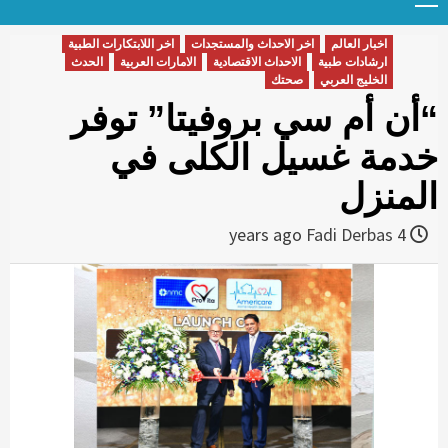
Menu
t
conten
اخبار العالم
اخر الاحداث والمستجدات
اخر اللابتكارات الطبية
ارشادات طبية
الاحداث الاقتصادية
الامارات العربية
الحدث
الخليج العربي
صحتك
“أن أم سي بروفيتا” توفر
خدمة غسيل الكلى في
المنزل
Fadi Derbas
4 years ago