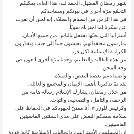
شهر رمضان الفضيل. الحمد لله، هذا العام، يمكنكم
التجمّع مرّة أخرى في بيوتكم ومساجدكم.
في هذا الزمن من الصيام والصلاة، إنه لحق أن نعرب
عن شكرنا لما اجتزناه سويّاً.
أستراليا التي نحبّها تحتفل بالناس من جميع الأديان،
يمارسون معتقداتهم، يعيشون جنباً إلى جنب ويقدّرون
الكرامة الإنسانية لكل فرد.
من هذه التقاليد والتعاليم، وجدنا مرّة أخرى العون في
وجه المحن.
واصلنا دعم بعضنا البعض، والصلاة.
لقد تمّ تذكيرنا بأهمية الإيمان والمجتمع والعائلة.
من خلال رمضان، يشارك الإسلام رسالة هامة من
الرحمة، والتأمل، والتضحية، والثبات.
وكرئيس للوزراء، أنا ممتنّ لجهودكم في الحفاظ على
سلامة بعضكم البعض على مدى السنتين الماضيتين
القاسيتين.
إن المسلمين الأستراليين والجاليات الإسلامية كانوا قدوة