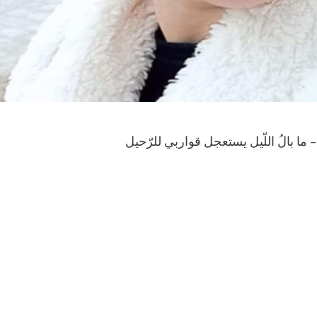
 ما بالُ اللّيل يستعجل قواربي للرّحيل