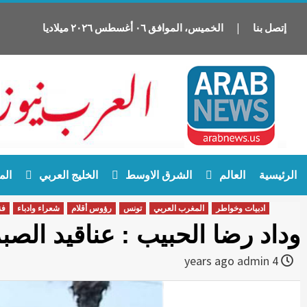
إتصل بنا
|
الخميس
،
الموافق
٠٦
أغسطس
٢٠٢٦
ميلاديا
Ski
الرئيسية
العالم
الشرق الاوسط
الخليج العربي
الم
t
conten
ادبيات وخواطر
المغرب العربي
تونس
رؤوس أقلام
شعراء وادباء
فن
وداد رضا الحبيب : عناقيد الصب
admin
4 years ago