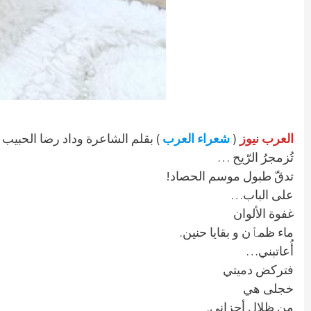
العرب نيوز
(
شعراء العرب
) بقلم الشاعرة وداد رضا الحبيب –
تُزمجرُ الرّيح …
تدقّ طبول موسم الحصاد!
على الباب…
غفوة الألوان
ماء ظمٱن و بقايا حنين.
أُعاتبني…
فتركض دميتي
خجلى هي
مِن ظلال أحزاني.