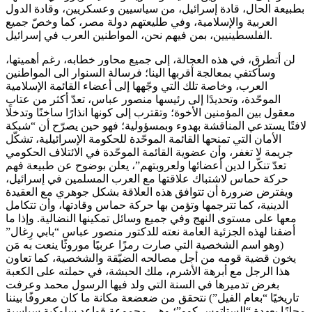
بطبيعة الحال، قادة إسرائيل، من سياسيين وعسكريين، وقادة الدول
العربية والإسلامية، وفي طليعتهم دولة مصر، كما وخصّ جميع
الفلسطينيين، بمن فيهم نحن، المواطنين العرب في إسرائيل.
لن أتطرق، في هذه العجالة، إلى جميع محاور خطابه، رغم أهميتها،
وسأكتفي بمعالجة أقربها الينا؛ فرسالة السنوار الى المواطنين
العرب، وخاصة تلك التي وجّهها إلى أعضاء القائمة الإسلامية
الموحّدة، وتحديدًا إلى رئيسها منصور عباس، تعدّ أكثر من عتاب
معقول بين المؤمنين الأخوة؛ وتقترب إلى كونها انذارًا ساخنًا وتدخلًا
لافتًا يستدعي المناقشة بهدوء وبمسؤولية؛ فهو حين يصرّح أن “شبكة
الأمان التي تمنحها القائمة الموحّدة للحكومة الإسرائيلية، تشكّل
جريمة لا تغفر، وأن عضوية القائمة الموحّدة في الائتلاف الحكومي
تعدّ تنكّرا لدين أعضائها ولعروبتهم”، يعلن بوضوح عن طبيعة فهم
حركة حماس لاشتباك علاقتها مع العرب المسلمين في إسرائيل،
ويفترض ضرورة أن تتوافق هذه العلاقة بشكل جوهري مع العقيدة
الدينية، كما تترجمها وتؤمن بها حركة حماس وقادتها، وأن تتكامل
معها على مستوى النهج وفي جميع وسائل تمكينها النضالية. وإذا ما
أضفنا لهذه الجزئية العامة نعته للدكتور منصور عباس “بابي رِغال”
(وهو اسم الشخصية التي صارت رمزًا عربيًا موروثًا ينعت به مَن
يخون قضية قومه من أجل مصالحه الضيّقة والشخصية، كما تعاون
هذا الرجل مع أبرهة الأشرم، ملك الحبشة، في حملته على الكعبة
بغرض تدميرها في السنة التي ولد فيها الرسول محمد وعرفت
تاريخيًا “بعام الفيل”) نتحقق من ضعضعة مكانة ما كان معروفًا بيننا
مجازًا بعهدة “الستاتوس كوو”؛ وهي مجموعة قواعد سلوكية سياسية