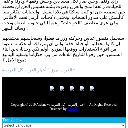
رأي وقلم، وحين صار لكل معبد دين وجيش وفقهاء ودولة وعلم.
للخيانات رائحة الملح والعرق وصوت يشبه هسيس الجن لن تخطئه
حين تسمعه حتى لو كنت ساكنًا في بلاد العسل. والخيانات تتكاثر بيننا
كالنمش على صدور السحاب، وتختبيء كحبات الرمل تحت الأظافر،
وفي عرى معاطف “الخواجات” وعميقًا في جيوب الطغاة وتحت
وسائد السهر .
سيحمل منصور عباس وحركته وزر ما فعلوا، وسيحاسبهم مجتمعهم
إن كانوا مخطئين أو جناة بحقه؛ وإلى أن يتم ذلك، أو عكسه، دعونا
من اغواء الاستعارات ووقعها المؤذي. أولم نكن وحدنا، نحن أبناء
الشمس، حين رفونا للتاريخ ملاءات من ورد حكاياتنا وسقينا الينابيع
دموع الأمل ؟
#العرب_نيوز ” أخبار العرب كل العرب “
Copyright © 2019 Arabnews اخبار العرب - كل العرب - . All Rights Reserved.
Designed by
AmcTag
Translate »