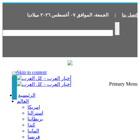
إتصل بنا
|
الجمعة
،
الموافق
٠٧
أغسطس
٢٠٢٦
ميلاديا
Skip to content
Primary Menu
الرئيسية
العالم
امريكا
استراليا
بريطانيا
كندا
المانيا
فرنسا