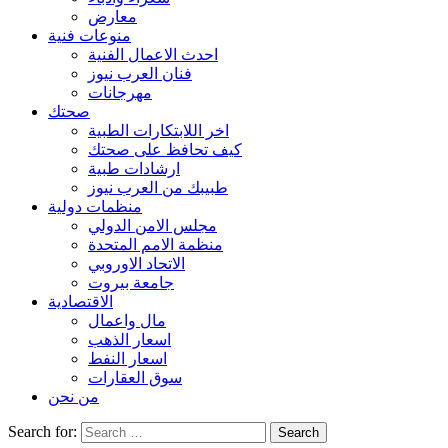
معارض
منوعات فنية
احدث الاعمال الفنية
فنان العرب نيوز
مهرجانات
صحتك
اخر اللابتكارات الطبية
كيف تحافظ على صحتك
ارشادات طبية
طبيبك من العرب نيوز
منظمات دولية
مجلس الامن الدولي
منظمة الامم المتحدة
الاتحاد الاوروبي
جامعة بيروت
الاقتصادية
مال واعمال
اسعار الذهب
اسعار النفط
سوق العقارات
من نحن
Search for: