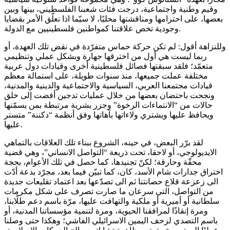
وقيم وطنية واجتماعية، درجت فئات شعبنا الفلسطيني، بينها وبين
بعضها، على احترامها ومناقشتها محليًا، لا سيّما اذا تعلّق الأمر بقضايا
وجودية تخص علاقتنا كمواطنين فلسطينيين مع الدولة.
وللنزاهة أقول: لم تكن حركة حماس متفرّدة في نقض تلك العهدة، أو
ربما ليست هي أول من اخترقها جهارة وبشكل عملي وتنظيمي
متعمّد؛ فلقد سبقتها فصائل فلسطينية أخرى وقيادات دول عربية
مختلفة عملت جميعها، منذ سنوات طويلة، على استمالة معظم
قيادات مجتمعنا العربي، السياسية والاجتماعية والدينية والمدنية،
ونجحت باحتضان بعضها من خلال عمليات تدجين أفضت إلى خلق
حالات من “الانتماءات الرخوة” وجزر بشرية مرتبطة بمن يسمّنها
ويحافظ عليها ويشتري ولاءاتها بآهاتها وفق أنظمة “دكننة” متستر
عليها.
لقد برّر البعض، في حينه، الشروع ببناء تلك العلاقات بالتماهي
الايديولوجي، أو لاحقا، تحت ذريعة “التواصل الانساني”، وهي قضية
محقّة وحارقة؛ لكنّ تجنيدها، كما حصل في تلك الأعوام، بحجة
اختراق جدارات شام الأسد، كان، كما تبيّن فيما بعد، مجرّد بدعة أدّت
الى زعزعة قلاع حصانتنا ثم الى تصدّعها بعد اعتماد تقليعات جديدة
من التواصل، التي سرعان ما صارت تصرف على شكل مكرمات
سلطانية أو أميرية أو ملكية والتهافت عليها، مرّة باسم دعم طلّابنا،
ومرة إنقاذًا لمرافقنا الحيوية، ومرة لتنمية مؤسساتنا المدنية، أو
باسم التصدي لزحف اليمين الاسرائيلي الفاشي؛ وهكذا حتى وصلنا