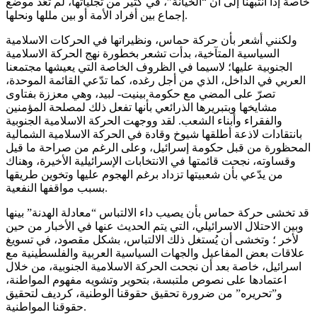
خاصة إذا انتبهنا إلى أن “الخيانة”، في كثير من تجلّياتها، لم تعُد موضع
إجماع بين أفراد الأمة أو بين مللها ونحلها.
ولكنني أشعر بأن حركة حماس، ونظيراتها في الحركات الاسلامية
السياسية المتآخية، بدأت تشعر بخطورة نهج الحركة الاسلامية
الجنوبية عليها؛ لاسيما في الظروف الخاصة التي يعيشها مجتمعنا
العربي في الداخل، الذي من أجل رغده، كما تدّعي القائمة الموحدة،
تصرّ على المضي مع حكومة بينيت- لبيد، وهي معززة بفتاوى
مشايخها وبتبريرها الذرائعي بأنها تفعل ذلك لمصلحة المؤمنين
والفقراء وأبناء الشعب. لقد ووجهت الحركة الاسلامية الجنوبية
بانتقادات لاذعة أطلقها شيوخ وقادة في الحركة الاسلامية الشمالية
المحظورة من قبل حكومة إسرائيل، وعلى الرغم من صراحة ما قيل
وقساوته، نجحت قائمتها في الانتخابات الإسرائيلية الأخيرة، وهناك
من يدّعي بأن شعبيتها تزداد برغم الهجوم عليها وتخوين طريقها
بسبب مواقفها النفعية.
قد تخشى حركة حماس بأن يصيب داء الالتباس “معادلة الهدنة” بينها
وبين الاحتلال الاسرائيلي، التي يتم الحديث عنها في الأخبار من حين
لأخر ؛ وتخشى أن يُستغل ذلك الالتباس، بشكل مقصود، في تسويغ
علاقات بعض المفاعيل والجهات السياسية العربية والفلسطينية مع
اسرائيل، خاصة بعد أن نجحت الحركة الاسلامية الجنوبية، من خلال
اعتمادها على نصوص ملتبسة، بتحوير وتشويه مفهوم المواطنة،
و”تحريره” من ضرورة تحقيق حقوقنا الوطنية، كرديف لتحقيق
حقوقنا المواطنية.