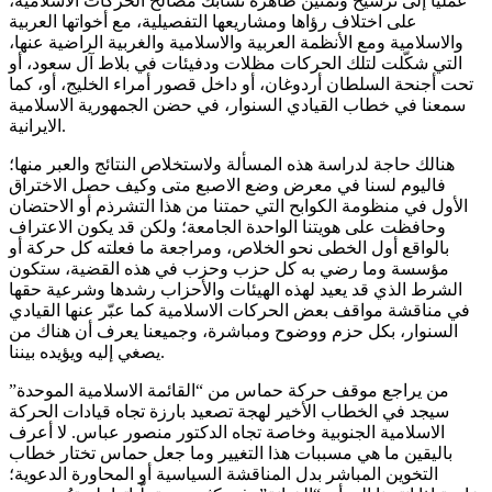
عمليًا إلى ترسيخ وتمتين ظاهرة تشابك مصالح الحركات الاسلامية،
على اختلاف رؤاها ومشاريعها التفصيلية، مع أخواتها العربية
والاسلامية ومع الأنظمة العربية والاسلامية والغربية الراضية عنها،
التي شكّلت لتلك الحركات مظلات ودفيئات في بلاط آل سعود، أو
تحت أجنحة السلطان أردوغان، أو داخل قصور أمراء الخليج، أو، كما
سمعنا في خطاب القيادي السنوار، في حضن الجمهورية الاسلامية
الايرانية.
هنالك حاجة لدراسة هذه المسألة ولاستخلاص النتائج والعبر منها؛
فاليوم لسنا في معرض وضع الاصبع متى وكيف حصل الاختراق
الأول في منظومة الكوابح التي حمتنا من هذا التشرذم أو الاحتضان
وحافظت على هويتنا الواحدة الجامعة؛ ولكن قد يكون الاعتراف
بالواقع أول الخطى نحو الخلاص، ومراجعة ما فعلته كل حركة أو
مؤسسة وما رضي به كل حزب وحزب في هذه القضية، ستكون
الشرط الذي قد يعيد لهذه الهيئات والأحزاب رشدها وشرعية حقها
في مناقشة مواقف بعض الحركات الاسلامية كما عبّر عنها القيادي
السنوار، بكل حزم ووضوح ومباشرة، وجميعنا يعرف أن هناك من
يصغي إليه ويؤيده بيننا.
من يراجع موقف حركة حماس من “القائمة الاسلامية الموحدة”
سيجد في الخطاب الأخير لهجة تصعيد بارزة تجاه قيادات الحركة
الاسلامية الجنوبية وخاصة تجاه الدكتور منصور عباس. لا أعرف
باليقين ما هي مسببات هذا التغيير وما جعل حماس تختار خطاب
التخوين المباشر بدل المناقشة السياسية أو المحاورة الدعوية؛