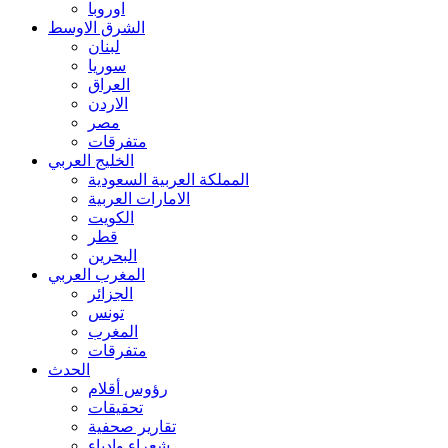
اوروبا
الشرق الاوسط
لبنان
سوريا
العراق
الاردن
مصر
متفرقات
الخليج العربي
المملكة العربية السعودية
الامارات العربية
الكويت
قطر
البحرين
المغرب العربي
الجزائر
تونس
المغرب
متفرقات
الحدث
رؤوس أقلام
تحقيقات
تقارير صحفية
شعراء وادباء