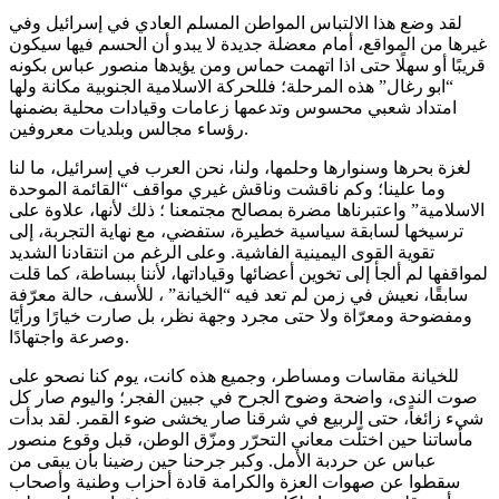
لقد وضع هذا الالتباس المواطن المسلم العادي في إسرائيل وفي
غيرها من المواقع، أمام معضلة جديدة لا يبدو أن الحسم فيها سيكون
قريبًا أو سهلًا حتى اذا اتهمت حماس ومن يؤيدها منصور عباس بكونه
“ابو رغال” هذه المرحلة؛ فللحركة الاسلامية الجنوبية مكانة ولها
امتداد شعبي محسوس وتدعمها زعامات وقيادات محلية بضمنها
رؤساء مجالس وبلديات معروفين.
لغزة بحرها وسنوارها وحلمها، ولنا، نحن العرب في إسرائيل، ما لنا
وما علينا؛ وكم ناقشت وناقش غيري مواقف “القائمة الموحدة
الاسلامية” واعتبرناها مضرة بمصالح مجتمعنا ؛ ذلك لأنها، علاوة على
ترسيخها لسابقة سياسية خطيرة، ستفضي، مع نهاية التجربة، إلى
تقوية القوى اليمينية الفاشية. وعلى الرغم من انتقادنا الشديد
لمواقفها لم ألجأ إلى تخوين أعضائها وقياداتها، لأننا ببساطة، كما قلت
سابقًا، نعيش في زمن لم تعد فيه “الخيانة” ، للأسف، حالة معرّفة
ومفضوحة ومعرّاة ولا حتى مجرد وجهة نظر، بل صارت خيارًا ورأيًا
وصرعة واجتهادًا.
للخيانة مقاسات ومساطر، وجميع هذه كانت، يوم كنا نصحو على
صوت الندى، واضحة وضوح الجرح في جبين الفجر؛ واليوم صار كل
شيء زائغاً، حتى الربيع في شرقنا صار يخشى ضوء القمر. لقد بدأت
مأساتنا حين اختلّت معاني التحرّر ومزّق الوطن، قبل وقوع منصور
عباس عن حردبة الأمل. وكبر جرحنا حين رضينا بأن يبقى من
سقطوا عن صهوات العزة والكرامة قادة أحزاب وطنية وأصحاب