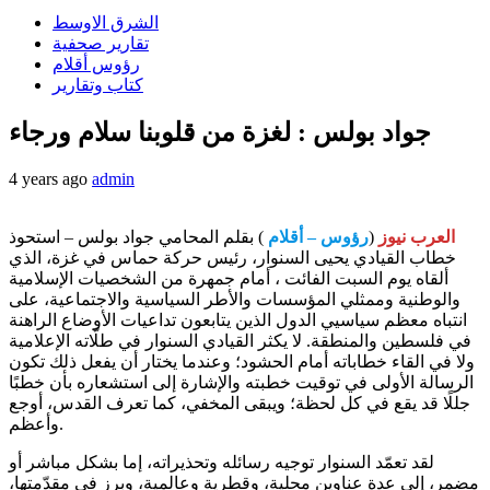
الشرق الاوسط
تقارير صحفية
رؤوس أقلام
كتاب وتقارير
جواد بولس : لغزة من قلوبنا سلام ورجاء
4 years ago
admin
العرب نيوز
(
رؤوس – أقلام
) بقلم المحامي جواد بولس – استحوذ
خطاب القيادي يحيى السنوار، رئيس حركة حماس في غزة، الذي
ألقاه يوم السبت الفائت ، أمام جمهرة من الشخصيات الإسلامية
والوطنية وممثلي المؤسسات والأطر السياسية والاجتماعية، على
انتباه معظم سياسيي الدول الذين يتابعون تداعيات الأوضاع الراهنة
في فلسطين والمنطقة. لا يكثر القيادي السنوار في طلّاته الإعلامية
ولا في القاء خطاباته أمام الحشود؛ وعندما يختار أن يفعل ذلك تكون
الرسالة الأولى في توقيت خطبته والإشارة إلى استشعاره بأن خطبًا
جللًا قد يقع في كل لحظة؛ ويبقى المخفي، كما تعرف القدس، أوجع
وأعظم.
لقد تعمّد السنوار توجيه رسائله وتحذيراته، إما بشكل مباشر أو
مضمر، إلى عدة عناوين محلية، وقطرية وعالمية، وبرز في مقدّمتها،