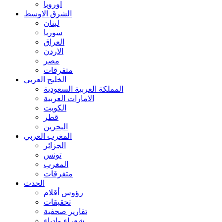
اوروبا
الشرق الاوسط
لبنان
سوريا
العراق
الاردن
مصر
متفرقات
الخليج العربي
المملكة العربية السعودية
الامارات العربية
الكويت
قطر
البحرين
المغرب العربي
الجزائر
تونس
المغرب
متفرقات
الحدث
رؤوس أقلام
تحقيقات
تقارير صحفية
شعراء وادباء