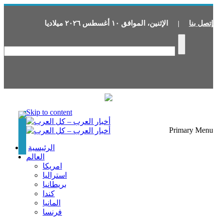
إتصل بنا
|
الإثنين
،
الموافق
١٠
أغسطس
٢٠٢٦
ميلاديا
Skip to content
Primary Menu
الرئيسية
العالم
امريكا
استراليا
بريطانيا
كندا
المانيا
فرنسا