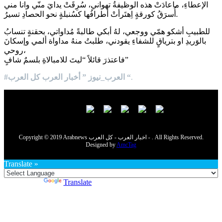
الإعطاءِ، ماعادَتْ هذه الوظيفةُ تهواني، سُرِقَتْ يدايَ منّي وانا مني
أُسرَقُ كورقةٍ اِهتَرأتْ أطرافُها كسُنبلةٍ نحو الحصادِ تسيرُ.
للطبيبِ أشكو همّي ووجعي، لهُ أبكي طالبةً مُداواتي، بحقنةٍ تنسابُ
بالوَريدِ او بترياقٍ للشفاءِ يقودني، طلبتُ منهُ مداواة ألمي وإسكانَ
روحي،
فاعتذرَ قائلاً “ليتَ للامبالاةِ بلسمٌ شافٍ”
.
#العرب_نيوز ” أخبار العرب كل العرب “
Copyright © 2019 Arabnews اخبار العرب - كل العرب - . All Rights Reserved.
Designed by
AmcTag
Translate »
Powered by
Translate