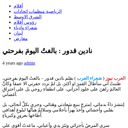
أقلام
الرياضية منظمات اتحادات
الشرق الاوسط
رؤوس أقلام
شعراء وادباء
لبنان
معارض
نادين قدور : بالغتُ اليومَ بفرحتي
4 years ago
admin
العرب نيوز
(
شعراء العرب
) بقلم نادين قدور – بالغتُ اليومَ بفرحتي،
ظننتُ أني سأطالُ القمرَ او أكثرَ، بل لمْ تزدد حفرتي الا عمقاً وكأنَّ
العالمَ راهنَ على خلودِ أحزاني، على انطفاءِ روحي بل على احتراقِ
أغصاني.
إنتشرَ داءٌ بدمائي، اِمتزجَ بنبعِ سَعادتي وهَنائي، وجرى بكلِّ أنحائي، بل
بقلبي وأحشائي وأخذَ يهزأُ بأحلامي وسلالِمُ هيأتُها لبلوغِ أهدافي
أطاحَها بغرورٍ وكبرياءٍ.
سرى المرضُ بأجزائي وبَتَرَ يدي وأعياني، ماعدتُ أقوى على