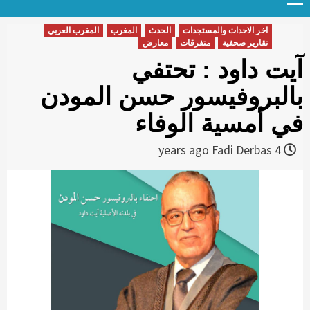
Menu
t
conten
اخر الاحداث والمستجدات
الحدث
المغرب
المغرب العربي
تقارير صحفية
متفرقات
معارض
آيت داود : تحتفي
بالبروفيسور حسن المودن
في أمسية الوفاء
Fadi Derbas
4 years ago