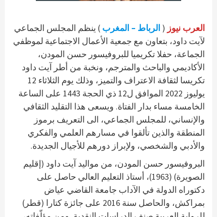
العرب نيوز
(
الرباط – المغرب
) ينظم المجلس الجماعي
لآيت داود، بتعاون مع جمعية الأعمال الاجتماعية لموظفي
الجماعة، حفلا تكريميا للبروفيسور حسن المودن،
الأكاديمي والباحث والمترجم، ونخبة من أطر آيت داود
تكريسا لثقافة الاعتراف والتميز، وذلك يوم الثلاثاء 12
يوليوز 2022 الموافق ل12 ذي الحجة 1443 على الساعة
الخامسة مساء بدار الفتاة. ويسعى هذا التقليد الثقافي
والإنساني، للمجلس الجماعي، الى التعريف برموز
المنطقة والذين تألقوا في مسارهم العلمي والفكري
والأدبي والشخصي، ولإبراز دورهم للأجيال الجديدة.
البروفيسور حسن المودن، من مواليد آيت داود (إقليم
الصويرة) (1963)، أستاذ التعليم العالي حاصل على
دكتوراه الدولة في الآداب جامعة القاضي عياض
بمراكش، والحاصل سنة 2016 على جائزة كتارا (قطر)
للرواية العربية صنف الدراسات النقدية. ومن مؤلّفاته،