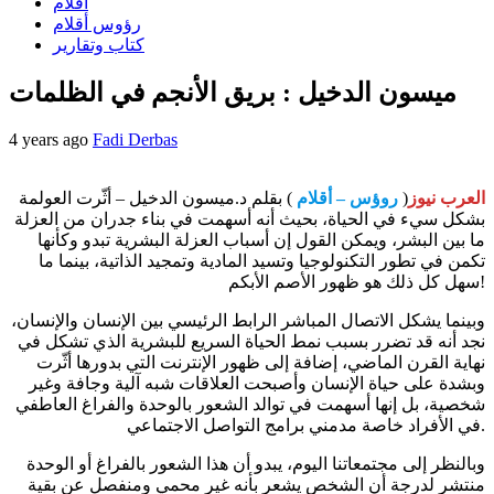
أقلام
رؤوس أقلام
كتاب وتقارير
ميسون الدخيل : بريق الأنجم في الظلمات
4 years ago
Fadi Derbas
العرب نيوز
(
روؤس – أقلام
) بقلم د.ميسون الدخيل – أثّرت العولمة
بشكل سيء في الحياة، بحيث أنه أسهمت في بناء جدران من العزلة
ما بين البشر، ويمكن القول إن أسباب العزلة البشرية تبدو وكأنها
تكمن في تطور التكنولوجيا وتسيد المادية وتمجيد الذاتية، بينما ما
سهل كل ذلك هو ظهور الأصم الأبكم!
وبينما يشكل الاتصال المباشر الرابط الرئيسي بين الإنسان والإنسان،
نجد أنه قد تضرر بسبب نمط الحياة السريع للبشرية الذي تشكل في
نهاية القرن الماضي، إضافة إلى ظهور الإنترنت التي بدورها أثّرت
وبشدة على حياة الإنسان وأصبحت العلاقات شبه آلية وجافة وغير
شخصية، بل إنها أسهمت في توالد الشعور بالوحدة والفراغ العاطفي
في الأفراد خاصة مدمني برامج التواصل الاجتماعي.
وبالنظر إلى مجتمعاتنا اليوم، يبدو أن هذا الشعور بالفراغ أو الوحدة
منتشر لدرجة أن الشخص يشعر بأنه غير محمي ومنفصل عن بقية