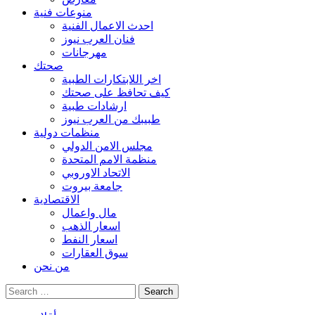
منوعات فنية
احدث الاعمال الفنية
فنان العرب نيوز
مهرجانات
صحتك
اخر اللابتكارات الطبية
كيف تحافظ على صحتك
ارشادات طبية
طبيبك من العرب نيوز
منظمات دولية
مجلس الامن الدولي
منظمة الامم المتحدة
الاتحاد الاوروبي
جامعة بيروت
الاقتصادية
مال واعمال
اسعار الذهب
اسعار النفط
سوق العقارات
من نحن
Search
for: