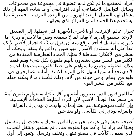
أفراد المجتمع ما لم تكن لديه عضوية في مجموعة من مجموعات
وسائل التواصل الاجتماعي، أو ناد افتراضي أو ما شابه، المهم أن ذلك
يشكل لهم السبيل الوحيد للهروب من الوحدة الفردية… فبطريقة ما
يستخدم هذا الجماد لملئ الفراغ الذي بحياتهم.
تحول عالم الإنترنت، أو بالأحرى الأجهزة التي تحملها، إلى الصديق
الأوحد؛ يستمع إلى ما لا نهاية لما لا يسمعه ويقرأ ما لا يقرأه ويرى ما
لا يراه، بالمقابل لا أحد يتوقع منه أن يقول شيئًا، فالجماد الأصم الأبكم
عدا على أنه مستودع الأسرار فهو صبور وداعم ولا ينتقد أو يحكم أو
يسخر من الأفكار؛ ببساطة لا يمتلك الجماد الغطرسة المعتادة من
الكثير من البشر ممن يعتقدون بأنهم ملمون بكل شيء وهم فقط
ملاك الحقيقة وجميع ما سواهم على خطأ! ففي صمت هذا الجماد
الأبدي تجد أنه من السهل على المرء الكشف أمامه عما يجري في
قلبه من أوهام أو في حياته من آلام، وذلك للأسف ما لا يمكنه فعله
مع الكثير من البشر اليوم.
أما المراقبون الذين يعتبرون أنفسهم أقل تأثرًا، بفضولهم يقعون أيضًا
في سحر هذا الجماد الأصم، لأن التردد لمتابعة العلاقات الإنسانية،
وإن كانت بموضوعية، هو أيضَا إدمان، والإدمان يؤدي إلى العزلة
والعزلة تؤدي إلى الكآبة… ولو بعد حين.
أصبحنا نعيش في غربة ونحن بين الناس نتحرك ونتحدث بل ونتفاعل
وقتيًا كما يراد لنا أو كما هو المتوقع منا… ثم نستدير وننتقل للحدث
الذي بعده… كآلات في مصنع تنتهي وتغلف وترسل، وتعود إلى أول