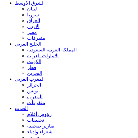
الشرق الاوسط
لبنان
سوريا
العراق
الاردن
مصر
متفرقات
الخليج العربي
المملكة العربية السعودية
الامارات العربية
الكويت
قطر
البحرين
المغرب العربي
الجزائر
تونس
المغرب
متفرقات
الحدث
رؤوس أقلام
تحقيقات
تقارير صحفية
شعراء وادباء
معارض