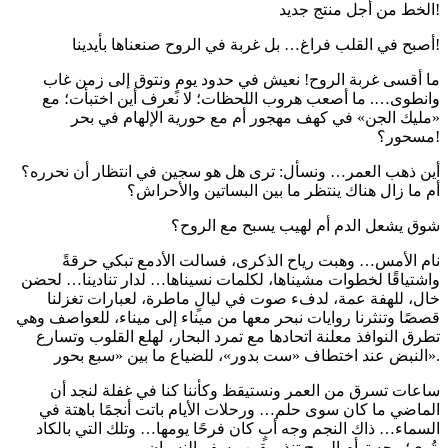
الخط من أجل منتج جديد!
أصبح في القلب فراغ… بل غربة في الروح صنعناها بأيدينا!
ما أقسى غربة الروح! نعيش في حدود يومٍ ونتوق إلى زمن غاب
وانطوى…. ما أصعب هروب اللحظات؛ لا نعرف أين اختبأت؛ مع
«مليك الجن» في كهف مهجور أم مع حورية الإلهام في بحر
مسحور؟!
أين ذهب العمر… ونسأل: ترى هل هو سجين في انتظار أن نحرره؟
أم ما زال هناك ينتظر ما بين البساتين والأحراش؟
شوق يشعل الدم أم لهيب يسبح مع الروح؟
نام الأمس… وهبت رياح الذكرى، فسالت الأدمع تبكي حرقةً
واشتياقًا لخطوات مشيناها، لكلمات نسيناها… لدار تنادينا… لحضن
خال، للهفة عمة، لدفء صوت في ليالٍ ماطرة، لعبارات تغزلنا
قصصًا وتنثرنا روايات نبحر معها من ميناء إلى ميناء، للعواصف وهي
تطرق النوافذ معلنة اتحادها مع تمرد البحار، لهلع القلوب وتسارع
النبض عند اختطاف «ست بدور»، للضياع ما بين «سبع بحور».
ساعات تسرق من العمر ونستيقظ وكأننا كنا في غفلة لنجد أن
الماضي ما كان سوى حلم… ورحلات الأيام باتت أنجمًا باهتة في
السماء… ذاك النجم وجه أبٍ كان فرحًا يومها… وتلك التي بالكاد
تُرى؛ وجه توأم الروح تنذر بقرب سفر النسيان.