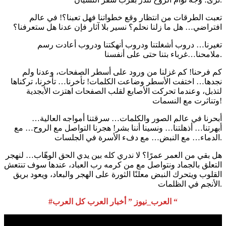
تعبت الطرقات من انتظار وقع خطواتنا فهل تعبنا؟! في عالم
افتراضي… هل ما زلنا نحلم؟ نسير بلا آثار فإن عدنا هل ستعرفنا؟
تغيرنا… دروب أشغلتنا ودروب أنهكتنا ودروب أعادت رسم
ملامحنا…غرباء بتنا حتى على أنفسنا.
كم فرحنا! كم غزلنا من ورود على أسطر الصفحات، وعدنا ولم
نجدها… اختفت الأسطر وضاعت الكلمات! تأخرنا… تأخرنا، تركناها
لتذبل، وعندما تحركت الأصابع لقلب الصفحات اهتزت الأبجدية
وتناثرت مع النسمات!
أبحرنا في عالم الصور والكلمات… سرقتنا أمواجه العالية…
أبهرتنا… أذهلتنا… ونسينا أننا بشر! هجرنا التواصل مع الروح… مع
الدماء… مع النبض… مع دفء الأسرة في الجلسات.
هل بقي من العمر عمرًا؟ لا ندري كله بين يدي الحق الوهّاب… لنهجر
التعلق بالجماد ونتواصل مع من كرمه رب العباد، عندها سوف تنتعش
القلوب ويتحرك النبض معلنًا الثورة على الهجر والبعاد، ويعود بريق
الأنجم في الظلمات.
#العرب_نيوز ” أخبار العرب كل العرب “