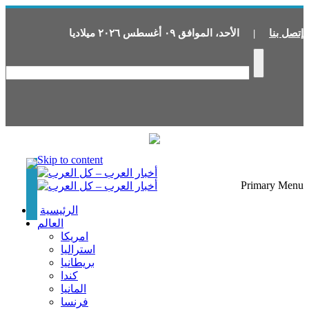
إتصل بنا
|
الأحد
،
الموافق
٠٩
أغسطس
٢٠٢٦
ميلاديا
Skip to content
Primary Menu
الرئيسية
العالم
امريكا
استراليا
بريطانيا
كندا
المانيا
فرنسا