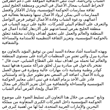
الشباب والرياضة، حيث تنص الاتفاقية الموقعة على دعم الطرفين
لانخراط الشباب بمجال الأعمال في البحرين ومنطقة الخليج لنشر
ثقافة ممارسات الحوكمة المؤسسية، وتبادل الأفكار وأفضل
الممارسات التي يمكن لرواد الأعمال تبنيها وتنفيذها بفعالية في
أعمالهم، ودعوة الشباب وقادة الأعمال لتوفير فرص التواصل
والتعرف على النظام البيئي للشركات، علاوة على تزويد الشباب في
منطقة الخليج بفرص لمساعدتهم على الازدهار كقادة أعمال في
المنطقة والعالم والعمل على تحقيق أهداف وغايات مختلفة تتعلق
بالحوكمة المؤسسية، وتعزيز الثقافة التنظيمية للاستدامة والمساءلة
والشفافية.
وبهذه المناسبة أشاد سعادة السيد أيمن بن توفيق المؤيد بالتعاون مع
مبادرة بيرل والتي تعتبر من المنظمات الرائدة على مستوى المنطقة
والعالم لما تحمله من أهداف نبيلة على القطاع الشبابي، حيث قال ”
نفتخر بالدخول في مبادرة بيرل لخلق شراكة متميزة هدفها تنمية
كوادر وطنية وشبابية ذات مهارات عالية ومؤثرة في سوق العمل
وريادة الأعمال، اضافة الى السعي نحو تطوير جيل واعد واستثنائي
قادر على الأخذ بزمام القيادة في تبني أعلى معايير الحوكمة
المؤسسية والمساءلة والشفافية من أجل تعزيز الابتكار في مجال
الأعمال وإيجاد الفرص أمام الشباب”.
وتابع “نسعى من خلال هذا التعاون الى تسليط الضوء على موضوع
الحوكمة المؤسسية داخل الشركات الكبرى المتعاونة من مملكة
البحرين والإمارات العربية المتحدة، لما لها من أهمية كبرى في