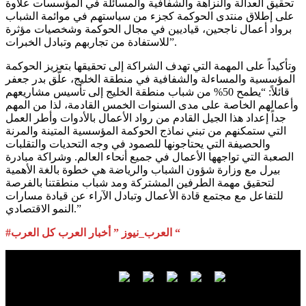
تحقيق العدالة والنزاهة والشفافية والمسائلة في المؤسسات علاوة
على إطلاق منتدى الحوكمة كجزء من سياستهم في موائمة الشباب
برواد أعمال ناجحين، قياديين في مجال الحوكمة وشخصيات مؤثرة
للاستفادة من تجاربهم وتبادل الخبرات”.
وتأكيداً على المهمة التي تهدف الشراكة إلى تحقيقها بتعزيز الحوكمة
المؤسسية والمساءلة والشفافية في منطقة الخليج، علّق بدر جعفر
قائلاً: “يطمح 50% من شباب منطقة الخليج إلى تأسيس مشاريعهم
وأعمالهم الخاصة على مدى السنوات الخمس القادمة، لذا من المهم
جداً إعداد هذا الجيل القادم من رواد الأعمال بالأدوات وأطر العمل
التي ستمكنهم من تبني نماذج الحوكمة المؤسسية المتينة والمرنة
والحصيفة التي يحتاجونها للصمود في وجه التحديات والتقلبات
الصعبة التي تواجهها الأعمال في جميع أنحاء العالم. وشراكة مبادرة
بيرل مع وزارة شؤون الشباب والرياضة هي خطوة بالغة الأهمية
لتحقيق مهمة الطرفين المشتركة ومد شباب منطقتنا بالفرصة
للتفاعل مع مجتمع قادة الأعمال وتبادل الآراء عن قيادة مسارات
النمو الاقتصادي.”
#العرب_نيوز ” أخبار العرب كل العرب “