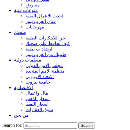
معارض
منوعات فنية
احدث الاعمال الفنية
فنان العرب نيوز
مهرجانات
صحتك
اخر اللابتكارات الطبية
كيف تحافظ على صحتك
ارشادات طبية
طبيبك من العرب نيوز
منظمات دولية
مجلس الامن الدولي
منظمة الامم المتحدة
الاتحاد الاوروبي
جامعة بيروت
الاقتصادية
مال واعمال
اسعار الذهب
اسعار النفط
سوق العقارات
من نحن
Search for: