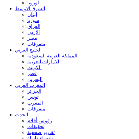
اوروبا
الشرق الاوسط
لبنان
سوريا
العراق
الاردن
مصر
متفرقات
الخليج العربي
المملكة العربية السعودية
الامارات العربية
الكويت
قطر
البحرين
المغرب العربي
الجزائر
تونس
المغرب
متفرقات
الحدث
رؤوس أقلام
تحقيقات
تقارير صحفية
شعراء وادباء