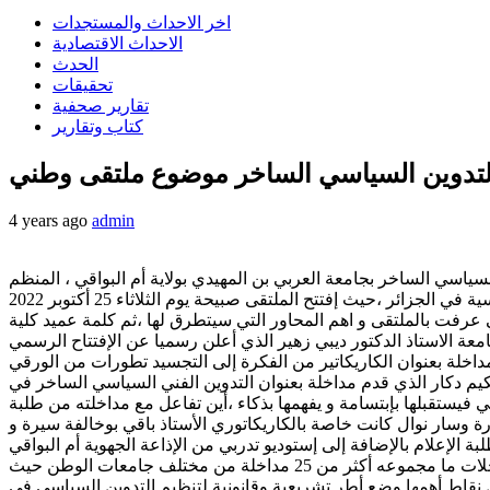
اخر الاحداث والمستجدات
الاحداث الاقتصادية
الحدث
تحقيقات
تقارير صحفية
كتاب وتقارير
 التدوين السياسي الساخر موضوع ملتقى وطني
4 years ago
admin
ت الملتقى الوطني الموسوم بالتدوين السياسي الساخر بجامعة العربي بن المهيدي بولاية أم البواقي ، المنظم
من طرف كلية العلوم الاجتماعية و الإنسانية مخبر دراسات الإعلام و الوسائط الرقمية و فرقة التدوين المرئي و مستويات المشاركة السياسية في الجزائر ،حيث إفتتح الملتقى صبيحة يوم الثلاثاء 25 أكتوبر 2022
 عرفت بالملتقى و اهم المحاور التي سيتطرق لها ،ثم كلمة عميد كلية
امعة الاستاذ الدكتور ديبي زهير الذي أعلن رسميا عن الإفتتاح الرسمي
اخلة بعنوان الكاريكاتير من الفكرة إلى التجسيد تطورات من الورقي
كيم دكار الذي قدم مداخلة بعنوان التدوين الفني السياسي الساخر في
فيستقبلها بإبتسامة و يفهمها بذكاء ،أين تفاعل مع مداخلته من طلبة
ة وسار نوال كانت خاصة بالكاريكاتوري الأستاذ باقي بوخالفة سيرة و
اما اليوم الثاني فكان إفتراضي عن طريق تقنية التحاض عن بعد قوقل ميت،و تضمنت ثلاث جلسات و في كل جلسة حوالي سبعة مداخلات ما مجموعه أكثر من 25 مداخلة من مختلف جامعات الوطن حيث
قاط أهمها وضع أطر تشريعية وقانونية لتنظيم التدوين السياسي في