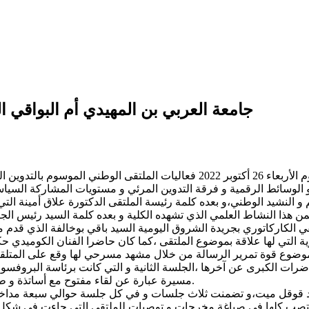
جامعة العربي بن المهيدي أم البواقي
) تغطية آمال إيزة – إختتمت مساء يوم الأربعاء 26 أكتوبر 2022 فعاليا
و النشيد الوطني،و بعده كلمة رئيسة الملتقى الدكتورة علاق أمينة التي
 ثمن هذا النشاط العلمي الذي تشهده الكلية و بعده كلمة السيد رئيس الج
لكاركاتوري بجريدة الشروق اليومية السيد باقي بوخالفة الذي قدم مد
ية التي لها علاقة بموضوع الملتقى ،كما كان حاضرا الفنان الكوميدي ح
الموضوع قوة تمرير الرسالة من خلال مشهد مسرحي لها وقع على المتلقي 
ضرات الكبرى عن آخرها ،الجلسة الثانية و التي كانت برئاسة البروفسور
مسيرة عبارة عن لقاء مفتوح مع أساتذة و طلبة الإعلام بالإضافة إلى إستوديو تدربي من الإذاعة الجهوية أم البواقي.
 لتصب كلها في صياغة مخرجات و توصيات للملتقى التي جاءت في شكل ن