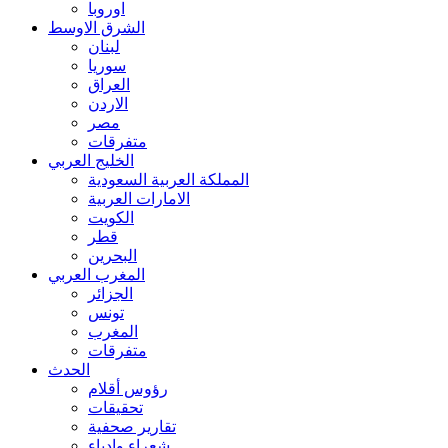
اوروبا
الشرق الاوسط
لبنان
سوريا
العراق
الاردن
مصر
متفرقات
الخليج العربي
المملكة العربية السعودية
الامارات العربية
الكويت
قطر
البحرين
المغرب العربي
الجزائر
تونس
المغرب
متفرقات
الحدث
رؤوس أقلام
تحقيقات
تقارير صحفية
شعراء وادباء