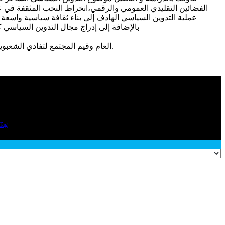
الفضائين التقليدي العمومي والرقمي،انخراط النخب المثقفة في 
عملية التدوين السياسي الهادف إلى بناء ثقافة سياسية واسعة ل
بالإضافة إلى إدراج مجال التدوين السياس
العام وقيم المجتمع لتفادي الشعبوية في الطرح العقلاني للمواضيع السياسية حتى ولو كانت في طابع هزلي. لتختتم أشغال الملتقى الوطني بتكريم المشاركين و ضيوف الشرف.
Tag