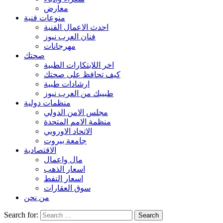
معارض
منوعات فنية
احدث الاعمال الفنية
فنان العرب نيوز
مهرجانات
صحتك
اخر اللابتكارات الطبية
كيف تحافظ على صحتك
ارشادات طبية
طبيبك من العرب نيوز
منظمات دولية
مجلس الامن الدولي
منظمة الامم المتحدة
الاتحاد الاوروبي
جامعة بيروت
الاقتصادية
مال واعمال
اسعار الذهب
اسعار النفط
سوق العقارات
من نحن
Search for: