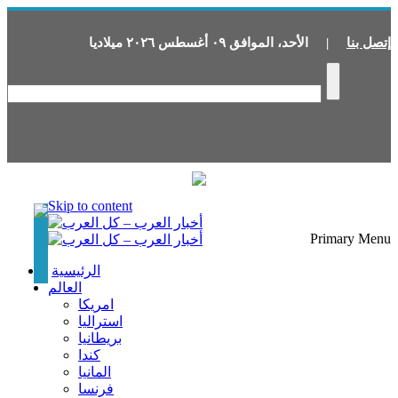
إتصل بنا
|
الأحد
،
الموافق
٠٩
أغسطس
٢٠٢٦
ميلاديا
Skip to content
Primary Menu
الرئيسية
العالم
امريكا
استراليا
بريطانيا
كندا
المانيا
فرنسا