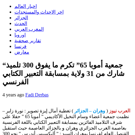
اخبار العالم
اخر الاحداث والمستجدات
الجزائر
الحدث
المغرب العربي
اوروبا
تقارير صحفية
فرنسا
معارض
“جمعية أموبا 65” تكرم ما يفوق 300 تلميذ
شارك من 31 ولاية بمسابقة التعبير الكتابي
الفرنسي
4 years ago
Fadi Derbas
العرب نيوز
(
وهران – الجزائر
) تغطية آمال إيزة تصوير : نورة زاير –
نظمت جمعية أعضاء وسام النخيل الأكاديمي ” أموبا 65 ” حفلا على
شرف التلاميذ الفائزين بمسابقة التعبير الكتابي باللغة الفرنسية
بعاصمة الغرب الجزائري وهران و بالجزائر العاصمة حيث استقبل
القنصل العام لفرنسا بوهران السيد : ” أليكسيس أندرس ” نحو 300