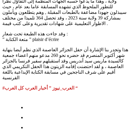
ولاية ، وهذا ما يدعوا حسبه الجهات المنظمة إلى التفاؤل نظرا
للتطور الملحوظ الذي تشهده المسابقة عاما بعد عام ، حيث
سيبذلون جهودا مضاعفة بالطبعات المقبلة , وهم يتطلعون ويأملون
بمشاركة 39 ولاية سنة 2023 ، وقد تحصل 364 تلميذا من مختلف
الاطوار التعليمية على شهادات تقديرية وعلى كتب قيمة .
وقد جاءت هذه الطبعة تحت شعار :
” متعة الكتابة ” plaisir d’écrire
هذا وتجدر بنا الإشارة أن حفل الجزائر العاصمة الذي نظم أيضا بنهاية
شهر أكتوبر المنصرم قد حضره نحو 260 مدعو منهم اعضاء جمعية
كالسيدة ماريس سيد أندريس وقد استقبلهم سفير فرنسا بالجزائر
العاصمة ، و لقد احتضنت إقامه الزيتون هذا الحفل التكريمي الذي
أقيم على شرف الناجحين في مسابقة الكتابة الإبداعية باللغة
الفرنسية
#العرب_نيوز ” أخبار العرب كل العرب “