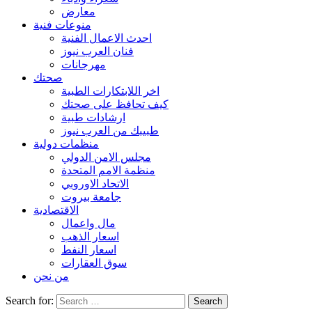
معارض
منوعات فنية
احدث الاعمال الفنية
فنان العرب نيوز
مهرجانات
صحتك
اخر اللابتكارات الطبية
كيف تحافظ على صحتك
ارشادات طبية
طبيبك من العرب نيوز
منظمات دولية
مجلس الامن الدولي
منظمة الامم المتحدة
الاتحاد الاوروبي
جامعة بيروت
الاقتصادية
مال واعمال
اسعار الذهب
اسعار النفط
سوق العقارات
من نحن
Search for: