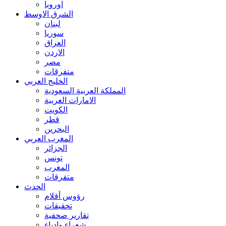
اوروبا
الشرق الاوسط
لبنان
سوريا
العراق
الاردن
مصر
متفرقات
الخليج العربي
المملكة العربية السعودية
الامارات العربية
الكويت
قطر
البحرين
المغرب العربي
الجزائر
تونس
المغرب
متفرقات
الحدث
رؤوس أقلام
تحقيقات
تقارير صحفية
شعراء وادباء