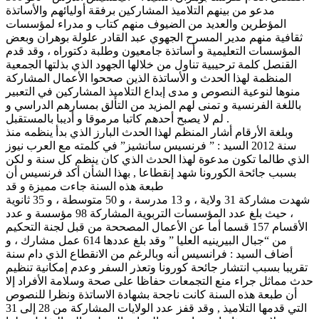
مدعو من بينهم التلاميذ المشاركين برفقة أوليائهم والأساتذة
المؤطرين والعديد من الضيوف منهم كتاب و مدراء لمؤسسات
ثقافية منهم مدير المسرح الجهوي عبد القادر علولة بوهران وبعض
المؤسسات التعليمية و أساتذة جامعيون وطلبة دكتوراه ، وقد قدم
القنصل كلمة ترحيبية تناول من خلالها الجهود الذي بذلتها الجمعية
المنظمة لهذا الحدث و الأساتذة الذين صححوا الأعمال المشاركة
منوها لنوعية النصوص و مدى إبداع التلاميذ المشاركين في التعبير
باللغة الفرنسية و تمنى لهم المزيد من التألق بمسارهم الدراسي و
لم لا يصبح أحدهم كاتبا مرموقا و أديبا بالمستقبل .
وبلغة الأرقام أشار المنظم لهذا الحدث البارز الذي بدأ ينظمه منذ
سنة 2012 السيد : ” فرنسيس سانشيز” في كلمته مع العرب نيوز
الذي طالما تكون مدعوة لهذا الحدث الذي كان ينظم كل سنة و لكن
بسبب جائحة الكورونا شهد إنقطاعا , بهذا الشأن أكد فرنسيس أن
طبعة هذه السنة جاءت مميزة و قد
شهدت مشاركة 31 ولاية ، و 13 مدرسة ، و 50 متوسطة ، و 35 ثانوية
، حيث بلغ عدد المؤسسات التربوية المشاركة 98 مؤسسة و عدد
الأقسام 157 قسما أما عن الأعمال المصححة من قبل لجنة التحكيم
من “جبال البيرينيه العليا ” وقد بلغ عددها 614 عمل مشارك ، و
أضاف السيد : فرانسيس أنه وبالرغم من الانقطاع الذي دام سنة
تقريبا بسبب انتشار جائحة كورونا وتعذر السفر وعدم إمكانية تنظيم
حدث مماثل جراء منع التجمعات حفاظا على صحة وسلامة الأفراد إلا
أن طبعة هذه السنة كانت ناجحة بشهادة الاساتذة ونظرا للنصوص
التي قدمها التلاميذ , وقد قفز عدد الولايات المشاركة من 28 إلى 31