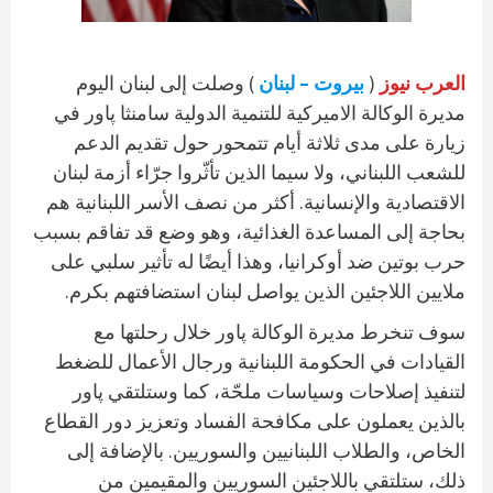
العرب نيوز
(
بيروت – لبنان
) وصلت إلى لبنان اليوم
مديرة الوكالة الاميركية للتنمية الدولية سامنثا پاور في
زيارة على مدى ثلاثة أيام تتمحور حول تقديم الدعم
للشعب اللبناني، ولا سيما الذين تأثّروا جرّاء أزمة لبنان
الاقتصادية والإنسانية. أكثر من نصف الأسر اللبنانية هم
بحاجة إلى المساعدة الغذائية، وهو وضع قد تفاقم بسبب
حرب بوتين ضد أوكرانيا، وهذا أيضًا له تأثير سلبي على
ملايين اللاجئين الذين يواصل لبنان استضافتهم بكرم.
سوف تنخرط مديرة الوكالة پاور خلال رحلتها مع
القيادات في الحكومة اللبنانية ورجال الأعمال للضغط
لتنفيذ إصلاحات وسياسات ملحّة، كما وستلتقي پاور
بالذين يعملون على مكافحة الفساد وتعزيز دور القطاع
الخاص، والطلاب اللبنانيين والسوريين. بالإضافة إلى
ذلك، ستلتقي باللاجئين السوريين والمقيمين من