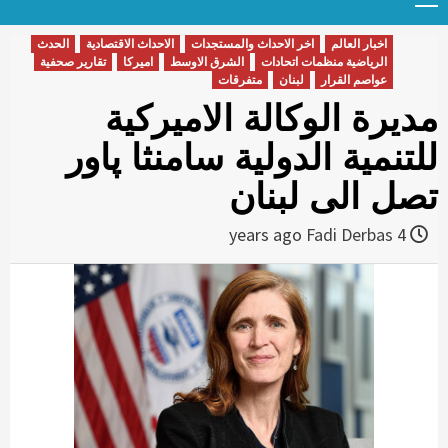
Menu
t
conten
اخبار العالم
اخر الاحداث والمستجدات
الاحداث الاقتصادية
الحدث
الرياضية منظمات اتحادات
الشرق الاوسط
اميركا
تقارير صحفية
عواصم القرار
لبنان
متفرقات
مديرة الوكالة الاميركية
للتنمية الدولية سامنثا پاور
تصل الى لبنان
Fadi Derbas
4 years ago